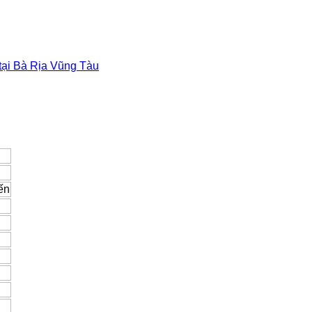
 tại Bà Rịa Vũng Tàu
ến