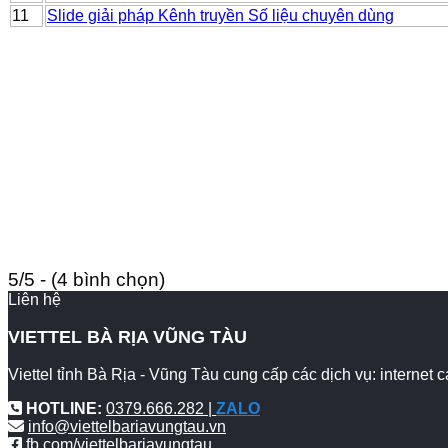
11
Slide giải pháp Kênh truyền Số liệu chuyên dùng
5/5 - (4 bình chọn)
Liên hệ
VIETTEL BÀ RỊA VŨNG TÀU
Viettel tỉnh Bà Rịa - Vũng Tàu cung cấp các dịch vụ: internet
HOTLINE:
0379.666.282 |
ZALO
info@viettelbariavungtau.vn
fb.com/viettelbariavungtau