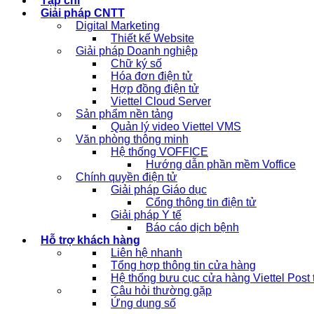
Tạp chí
Giải pháp CNTT
Digital Marketing
Thiết kế Website
Giải pháp Doanh nghiệp
Chữ ký số
Hóa đơn điện tử
Hợp đồng điện tử
Viettel Cloud Server
Sản phẩm nền tảng
Quản lý video Viettel VMS
Văn phòng thông minh
Hệ thống VOFFICE
Hướng dẫn phần mềm Voffice
Chính quyền điện tử
Giải pháp Giáo dục
Cổng thông tin điện tử
Giải pháp Y tế
Báo cáo dịch bệnh
Hỗ trợ khách hàng
Liên hệ nhanh
Tổng hợp thông tin cửa hàng
Hệ thống bưu cục cửa hàng Viettel Post
Câu hỏi thường gặp
Ứng dụng số