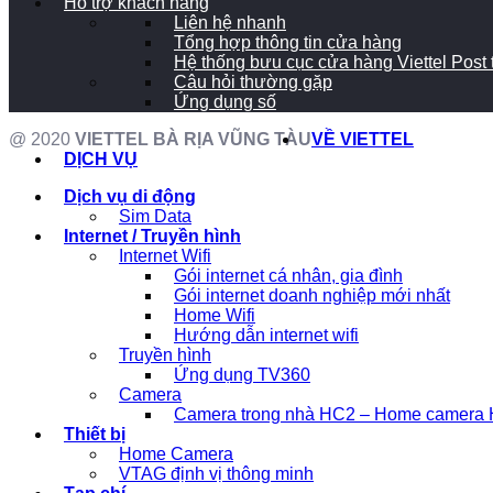
Hỗ trợ khách hàng
Liên hệ nhanh
Tổng hợp thông tin cửa hàng
Hệ thống bưu cục cửa hàng Viettel Post
Câu hỏi thường gặp
Ứng dụng số
@ 2020
VIETTEL BÀ RỊA VŨNG TÀU
VỀ VIETTEL
DỊCH VỤ
Dịch vụ di động
Sim Data
Internet / Truyền hình
Internet Wifi
Gói internet cá nhân, gia đình
Gói internet doanh nghiệp mới nhất
Home Wifi
Hướng dẫn internet wifi
Truyền hình
Ứng dụng TV360
Camera
Camera trong nhà HC2 – Home camera H
Thiết bị
Home Camera
VTAG định vị thông minh