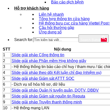
Báo cáo dịch bệnh
Hỗ trợ khách hàng
Liên hệ nhanh
Tổng hợp thông tin cửa hàng
Hệ thống bưu cục cửa hàng Viettel Post
Câu hỏi thường gặp
Ứng dụng số
Search for:
Search Button
STT
Nội dung
1
Slide giải pháp Cổng thông tin
2
Slide giải pháp Phần mềm Họp không giấy
3
- Hệ thống thông tin báo cáo chỉ huy / tham mưu / tác chi
4
Slide giải pháp theo dõi Kết luận chỉ đạo (nhiệm vụ)
5
Slide giải pháp Giám sát ATTT SOC
6
- Dịch vụ số hóa hồ sơ, dữ liệu
7
Slide giải pháp Quản lý tuyển quân, DQTV, DBĐV
8
Slide giải pháp Giám sát nguồn tin Reputa
9
Slide giải pháp Truyền thanh thông minh
10
- Hệ thống mạng LAN