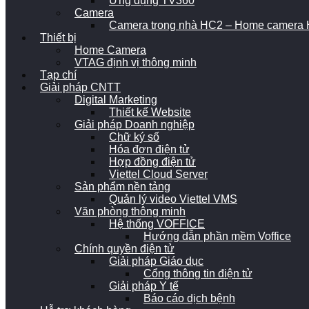
Ứng dụng TV360
Camera
Camera trong nhà HC2 – Home camera H
Thiết bị
Home Camera
VTAG định vị thông minh
Tạp chí
Giải pháp CNTT
Digital Marketing
Thiết kế Website
Giải pháp Doanh nghiệp
Chữ ký số
Hóa đơn điện tử
Hợp đồng điện tử
Viettel Cloud Server
Sản phẩm nền tảng
Quản lý video Viettel VMS
Văn phòng thông minh
Hệ thống VOFFICE
Hướng dẫn phần mềm Voffice
Chính quyền điện tử
Giải pháp Giáo dục
Cổng thông tin điện tử
Giải pháp Y tế
Báo cáo dịch bệnh