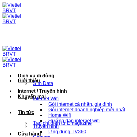
Skip
to
content
Dịch vụ di động
Giới thiệu
Sim Data
Internet / Truyền hình
Khuyến mại
Internet Wifi
Gói internet cá nhân, gia đình
Gói internet doanh nghiệp mới nhất
Tin tức
Home Wifi
Hướng dẫn internet wifi
Tạp chí điện tử Emagazine
Truyền hình
Ứng dụng TV360
Cửa hàng