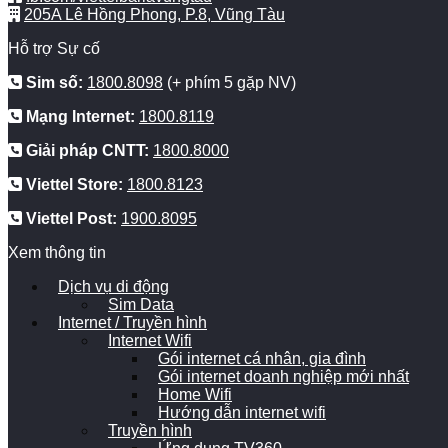
205A Lê Hồng Phong, P.8, Vũng Tàu
Hỗ trợ Sự cố
Sim số:
1800.8098
(+ phím 5 gặp NV)
Mạng Internet:
1800.8119
Giải pháp CNTT:
1800.8000
Viettel Store:
1800.8123
Viettel Post:
1900.8095
Xem thông tin
Dịch vụ di động
Sim Data
Internet / Truyền hình
Internet Wifi
Gói internet cá nhân, gia đình
Gói internet doanh nghiệp mới nhất
Home Wifi
Hướng dẫn internet wifi
Truyền hình