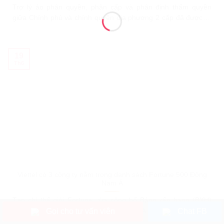
Trợ lý ảo phân quyền, phân cấp và phân định thẩm quyền
giữa Chính phủ và chính quyền địa phương 2 cấp đã được ra
mắt tại Hội nghị Tập huấn về tổ chức bộ máy vận hành chính
quyền địa phương 2 cấp. Trong 2 ngày 14-15/06/2025, Học
viện Chính trị Quốc gia Hồ
19
Th6
Viettel có 3 công ty nằm trong danh sách Fortune 500 Đông
Nam Á
Tạp chí thế giới Fortune vừa công bố Bảng xếp hạng (BXH)
Gọi cho tư vấn viên
Chat FB
500 doanh nghiệp lớn nhất Đông Nam Á năm 2025 (Fortune
Southeast Asia 500), trong đó Tập đoàn có 3 công ty thành