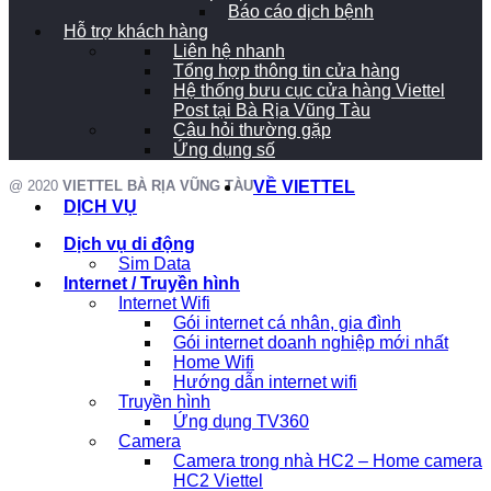
Báo cáo dịch bệnh
Hỗ trợ khách hàng
Liên hệ nhanh
Tổng hợp thông tin cửa hàng
Hệ thống bưu cục cửa hàng Viettel
Post tại Bà Rịa Vũng Tàu
Câu hỏi thường gặp
Ứng dụng số
@ 2020
VIETTEL BÀ RỊA VŨNG TÀU
VỀ VIETTEL
DỊCH VỤ
Dịch vụ di động
Sim Data
Internet / Truyền hình
Internet Wifi
Gói internet cá nhân, gia đình
Gói internet doanh nghiệp mới nhất
Home Wifi
Hướng dẫn internet wifi
Truyền hình
Ứng dụng TV360
Camera
Camera trong nhà HC2 – Home camera
HC2 Viettel