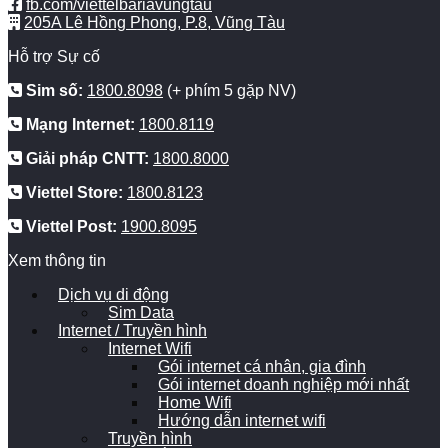
fb.com/viettelbariavungtau
205A Lê Hồng Phong, P.8, Vũng Tàu
Hỗ trợ Sự cố
Sim số:
1800.8098
(+ phím 5 gặp NV)
Mạng Internet:
1800.8119
Giải pháp CNTT:
1800.8000
Viettel Store:
1800.8123
Viettel Post:
1900.8095
Xem thông tin
Dịch vụ di động
Sim Data
Internet / Truyền hình
Internet Wifi
Gói internet cá nhân, gia đình
Gói internet doanh nghiệp mới nhất
Home Wifi
Hướng dẫn internet wifi
Truyền hình