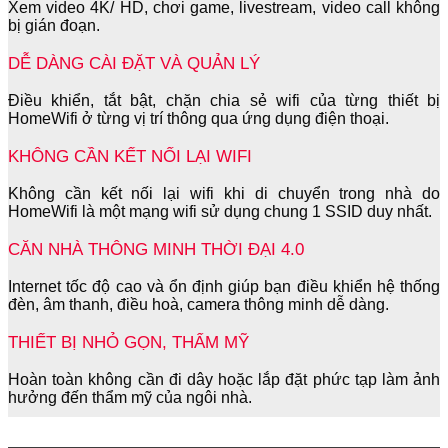
Xem video 4K/ HD, chơi game, livestream, video call không
bị gián đoạn.
DỄ DÀNG CÀI ĐẶT VÀ QUẢN LÝ
Điều khiển, tắt bật, chặn chia sẻ wifi của từng thiết bị
HomeWifi ở từng vị trí thông qua ứng dụng điện thoại.
KHÔNG CẦN KẾT NỐI LẠI WIFI
Không cần kết nối lại wifi khi di chuyển trong nhà do
HomeWifi là một mạng wifi sử dụng chung 1 SSID duy nhất.
CĂN NHÀ THÔNG MINH THỜI ĐẠI 4.0
Internet tốc độ cao và ổn định giúp bạn điều khiển hệ thống
đèn, âm thanh, điều hoà, camera thông minh dễ dàng.
THIẾT BỊ NHỎ GỌN, THẨM MỸ
Hoàn toàn không cần đi dây hoặc lắp đặt phức tạp làm ảnh
hưởng đến thẩm mỹ của ngôi nhà.