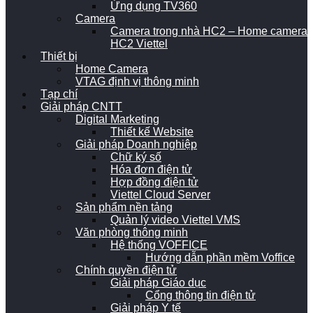
Ứng dụng TV360
Camera
Camera trong nhà HC2 – Home camera
HC2 Viettel
Thiết bị
Home Camera
VTAG định vị thông minh
Tạp chí
Giải pháp CNTT
Digital Marketing
Thiết kế Website
Giải pháp Doanh nghiệp
Chữ ký số
Hóa đơn điện tử
Hợp đồng điện tử
Viettel Cloud Server
Sản phẩm nền tảng
Quản lý video Viettel VMS
Văn phòng thông minh
Hệ thống VOFFICE
Hướng dẫn phần mềm Voffice
Chính quyền điện tử
Giải pháp Giáo dục
Cổng thông tin điện tử
Giải pháp Y tế