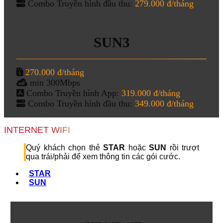
Combo Truyền hình đầu thu:
279.000 đ/tháng
SUN3
270.000 đ/tháng
min 300Mbps
Combo Truyền hình App:
319.000 đ/tháng
Combo Truyền hình đầu thu:
349.000 đ/tháng
INTERNET WIFI
Quý khách chọn thẻ
STAR
hoặc
SUN
rồi trượt
qua trái/phải để xem thông tin các gói cước.
STAR
SUN