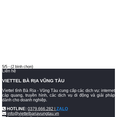
5/5 - (2 bình chọn)
Liên hệ
VIETTEL BÀ RỊA VŨNG TÀU
Viettel tỉnh Bà Rịa - Vũng Tàu cung cấp các dịch vụ: internet
cáp quang, truyền hình, các dịch vụ di động và giải pháp
dành cho doanh nghiệp.
HOTLINE:
0379.666.282 |
ZALO
info@viettelbariavungtau.vn