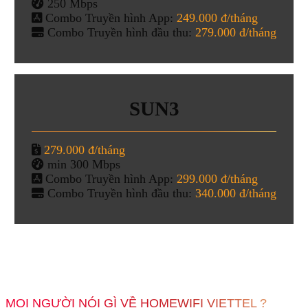
250 Mbps
Combo Truyền hình App:
249.000 đ/tháng
Combo Truyền hình đầu thu:
279.000 đ/tháng
SUN3
279.000 đ/tháng
min 300 Mbps
Combo Truyền hình App:
299.000 đ/tháng
Combo Truyền hình đầu thu:
340.000 đ/tháng
MỌI NGƯỜI NÓI GÌ VỀ HOMEWIFI VIETTEL ?