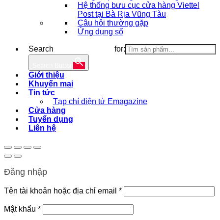
Hệ thống bưu cục cửa hàng Viettel
Post tại Bà Rịa Vũng Tàu
Câu hỏi thường gặp
Ứng dụng số
Search for:
Search Button
Giới thiệu
Khuyến mại
Tin tức
Tạp chí điện tử Emagazine
Cửa hàng
Tuyển dụng
Liên hệ
Đăng nhập
Bắt
Tên tài khoản hoặc địa chỉ email
*
buộc
Bắt
Mật khẩu
*
buộc