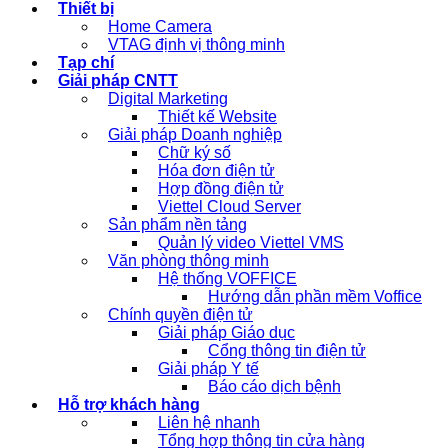
Thiết bị
Home Camera
VTAG định vị thông minh
Tạp chí
Giải pháp CNTT
Digital Marketing
Thiết kế Website
Giải pháp Doanh nghiệp
Chữ ký số
Hóa đơn điện tử
Hợp đồng điện tử
Viettel Cloud Server
Sản phẩm nền tảng
Quản lý video Viettel VMS
Văn phòng thông minh
Hệ thống VOFFICE
Hướng dẫn phần mềm Voffice
Chính quyền điện tử
Giải pháp Giáo dục
Cổng thông tin điện tử
Giải pháp Y tế
Báo cáo dịch bệnh
Hỗ trợ khách hàng
Liên hệ nhanh
Tổng hợp thông tin cửa hàng