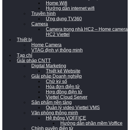
Home Wifi
Hướng dẫn internet wifi
Truyền hình
Ứng dụng TV360
Camera
Camera trong nhà HC2 – Home camera
HC2 Viettel
Thiết bị
Home Camera
VTAG định vị thông minh
Tạp chí
Giải pháp CNTT
Digital Marketing
Thiết kế Website
Giải pháp Doanh nghiệp
Chữ ký số
Hóa đơn điện tử
Hợp đồng điện tử
Viettel Cloud Server
Sản phẩm nền tảng
Quản lý video Viettel VMS
Văn phòng thông minh
Hệ thống VOFFICE
Hướng dẫn phần mềm Voffice
Chính quyền điện tử