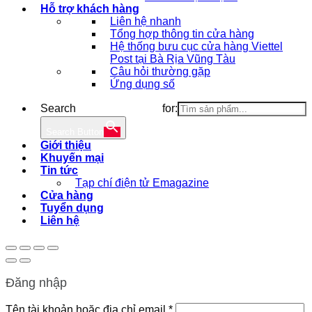
Hỗ trợ khách hàng
Liên hệ nhanh
Tổng hợp thông tin cửa hàng
Hệ thống bưu cục cửa hàng Viettel
Post tại Bà Rịa Vũng Tàu
Câu hỏi thường gặp
Ứng dụng số
Search for:
Search Button
Giới thiệu
Khuyến mại
Tin tức
Tạp chí điện tử Emagazine
Cửa hàng
Tuyển dụng
Liên hệ
Đăng nhập
Bắt
Tên tài khoản hoặc địa chỉ email
*