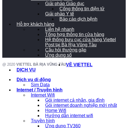
Giải pháp Giáo dục
Cổng thông tin điện tử
Giải pháp Y tế
Báo cáo dịch bệnh
Hỗ trợ khách hàng
Liên hệ nhanh
Tổng hợp thông tin cửa hàng
Hệ thống bưu cục cửa hàng Viettel
Post tại Bà Rịa Vũng Tàu
Câu hỏi thường gặp
Ứng dụng số
@ 2020
VIETTEL BÀ RỊA VŨNG TÀU
VỀ VIETTEL
DỊCH VỤ
Dịch vụ di động
Sim Data
Internet / Truyền hình
Internet Wifi
Gói internet cá nhân, gia đình
Gói internet doanh nghiệp mới nhất
Home Wifi
Hướng dẫn internet wifi
Truyền hình
Ứng dụng TV360