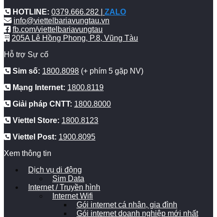
HOTLINE:
0379.666.282 |
ZALO
info@viettelbariavungtau.vn
fb.com/viettelbariavungtau
205A Lê Hồng Phong, P.8, Vũng Tàu
Hỗ trợ Sự cố
Sim số:
1800.8098
(+ phím 5 gặp NV)
Mạng Internet:
1800.8119
Giải pháp CNTT:
1800.8000
Viettel Store:
1800.8123
Viettel Post:
1900.8095
Xem thông tin
Dịch vụ di động
Sim Data
Internet / Truyền hình
Internet Wifi
Gói internet cá nhân, gia đình
Gói internet doanh nghiệp mới nhất