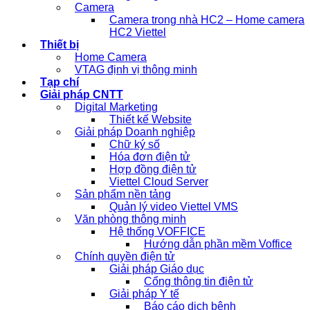
Camera
Camera trong nhà HC2 – Home camera
HC2 Viettel
Thiết bị
Home Camera
VTAG định vị thông minh
Tạp chí
Giải pháp CNTT
Digital Marketing
Thiết kế Website
Giải pháp Doanh nghiệp
Chữ ký số
Hóa đơn điện tử
Hợp đồng điện tử
Viettel Cloud Server
Sản phẩm nền tảng
Quản lý video Viettel VMS
Văn phòng thông minh
Hệ thống VOFFICE
Hướng dẫn phần mềm Voffice
Chính quyền điện tử
Giải pháp Giáo dục
Cổng thông tin điện tử
Giải pháp Y tế
Báo cáo dịch bệnh