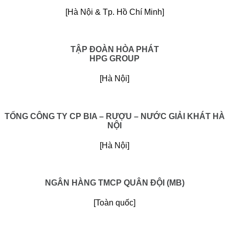
[Hà Nội & Tp. Hồ Chí Minh]
TẬP ĐOÀN HÒA PHÁT
HPG GROUP
[Hà Nội]
TỔNG CÔNG TY CP BIA – RƯỢU – NƯỚC GIẢI KHÁT HÀ
NỘI
[Hà Nội]
NGÂN HÀNG TMCP QUÂN ĐỘI (MB)
[Toàn quốc]