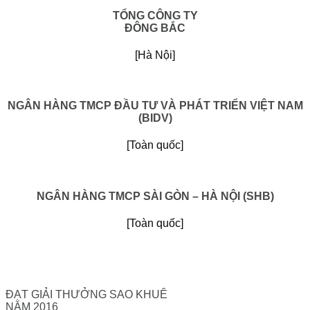
TỔNG CÔNG TY
ĐÔNG BẮC
[Hà Nội]
NGÂN HÀNG TMCP ĐẦU TƯ VÀ PHÁT TRIỂN VIỆT NAM
(BIDV)
[Toàn quốc]
NGÂN HÀNG TMCP SÀI GÒN – HÀ NỘI (SHB)
[Toàn quốc]
ĐẠT GIẢI THƯỞNG SAO KHUÊ
NĂM 2016