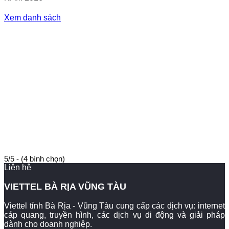
Xem danh sách
5/5 - (4 bình chọn)
Liên hệ
VIETTEL BÀ RỊA VŨNG TÀU
Viettel tỉnh Bà Rịa - Vũng Tàu cung cấp các dịch vụ: internet
cáp quang, truyền hình, các dịch vụ di động và giải pháp
dành cho doanh nghiệp.