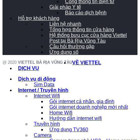
Cổng thông tin điện tử
Giải pháp Y tế
Báo cáo dịch bệnh
Hỗ trợ khách hàng
Liên hệ nhanh
Tổng hợp thông tin cửa hàng
Hệ thống bưu cục cửa hàng Viettel
Post tại Bà Rịa Vũng Tàu
Câu hỏi thường gặp
Ứng dụng số
@ 2020
VIETTEL BÀ RỊA VŨNG TÀU
VỀ VIETTEL
DỊCH VỤ
Dịch vụ di động
Sim Data
Internet / Truyền hình
Internet Wifi
Gói internet cá nhân, gia đình
Gói internet doanh nghiệp mới nhất
Home Wifi
Hướng dẫn internet wifi
Truyền hình
Ứng dụng TV360
Camera