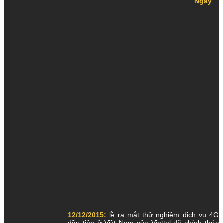
Ngày
12/12/2015:
lễ ra mắt thử nghiệm dịch vụ 4G
đầu tiên ở Việt Nam của Viettel đã chính thức