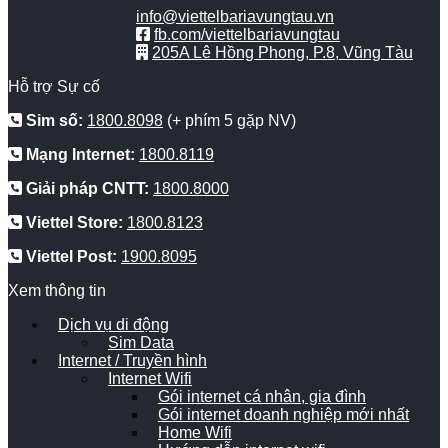
info@viettelbariavungtau.vn
fb.com/viettelbariavungtau
205A Lê Hồng Phong, P.8, Vũng Tàu
Hỗ trợ Sự cố
Sim số:
1800.8098
(+ phím 5 gặp NV)
Mạng Internet:
1800.8119
Giải pháp CNTT:
1800.8000
Viettel Store:
1800.8123
Viettel Post:
1900.8095
Xem thông tin
Dịch vụ di động
Sim Data
Internet / Truyền hình
Internet Wifi
Gói internet cá nhân, gia đình
Gói internet doanh nghiệp mới nhất
Home Wifi