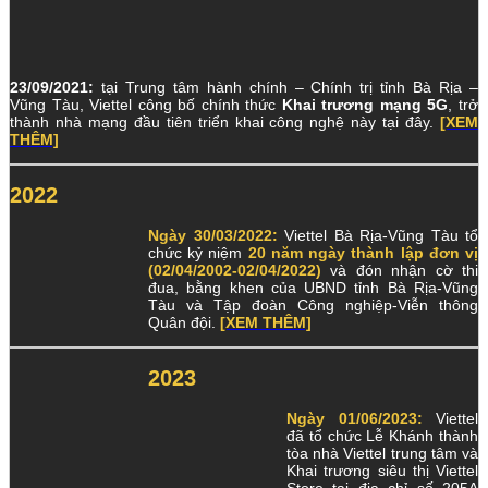
23/09/2021:
tại Trung tâm hành chính – Chính trị tỉnh Bà Rịa –
Vũng Tàu, Viettel công bố chính thức
Khai trương mạng 5G
, trở
thành nhà mạng đầu tiên triển khai công nghệ này tại đây.
[XEM
THÊM]
2022
Ngày 30/03/2022:
Viettel Bà Rịa-Vũng Tàu tổ
chức kỷ niệm
20 năm ngày thành lập đơn vị
(02/04/2002-02/04/2022)
và đón nhận cờ thi
đua, bằng khen của UBND tỉnh Bà Rịa-Vũng
Tàu và Tập đoàn Công nghiệp-Viễn thông
Quân đội.
[XEM THÊM]
2023
Ngày 01/06/2023:
Viettel
đã tổ chức Lễ Khánh thành
tòa nhà Viettel trung tâm và
Khai trương siêu thị Viettel
Store tại địa chỉ số 205A