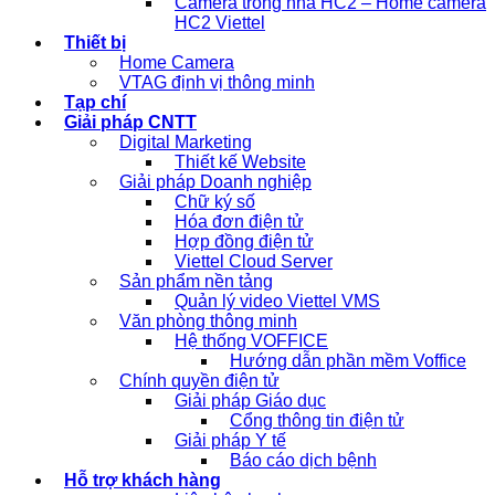
Camera trong nhà HC2 – Home camera
HC2 Viettel
Thiết bị
Home Camera
VTAG định vị thông minh
Tạp chí
Giải pháp CNTT
Digital Marketing
Thiết kế Website
Giải pháp Doanh nghiệp
Chữ ký số
Hóa đơn điện tử
Hợp đồng điện tử
Viettel Cloud Server
Sản phẩm nền tảng
Quản lý video Viettel VMS
Văn phòng thông minh
Hệ thống VOFFICE
Hướng dẫn phần mềm Voffice
Chính quyền điện tử
Giải pháp Giáo dục
Cổng thông tin điện tử
Giải pháp Y tế
Báo cáo dịch bệnh
Hỗ trợ khách hàng