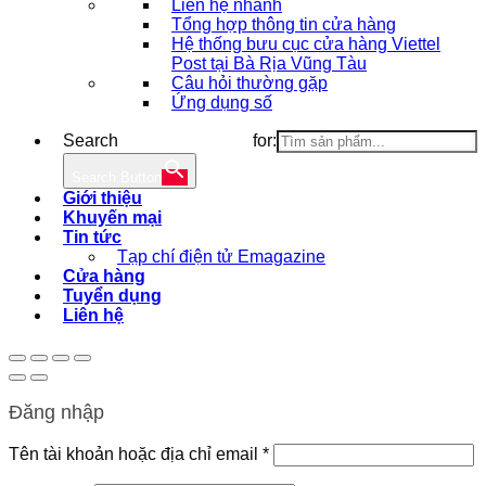
Liên hệ nhanh
Tổng hợp thông tin cửa hàng
Hệ thống bưu cục cửa hàng Viettel
Post tại Bà Rịa Vũng Tàu
Câu hỏi thường gặp
Ứng dụng số
Search for:
Search Button
Giới thiệu
Khuyến mại
Tin tức
Tạp chí điện tử Emagazine
Cửa hàng
Tuyển dụng
Liên hệ
Đăng nhập
Bắt
Tên tài khoản hoặc địa chỉ email
*
buộc