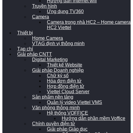
Hướng dẫn internet wifi
Truyền hình
Ứng dụng TV360
Camera
Camera trong nhà HC2 – Home camera
HC2 Viettel
Thiết bị
Home Camera
VTAG định vị thông minh
Tạp chí
Giải pháp CNTT
Digital Marketing
Thiết kế Website
Giải pháp Doanh nghiệp
Chữ ký số
Hóa đơn điện tử
Hợp đồng điện tử
Viettel Cloud Server
Sản phẩm nền tảng
Quản lý video Viettel VMS
Văn phòng thông minh
Hệ thống VOFFICE
Hướng dẫn phần mềm Voffice
Chính quyền điện tử
Giải pháp Giáo dục