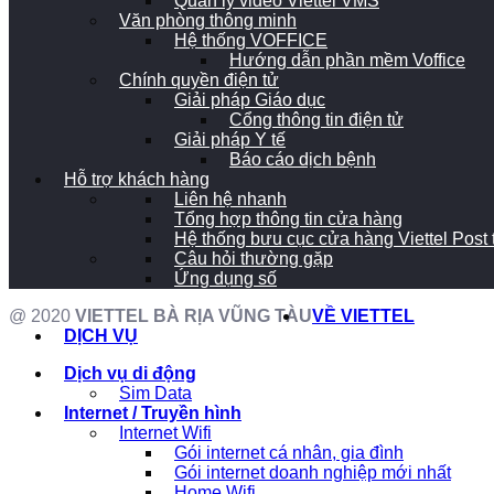
Quản lý video Viettel VMS
Văn phòng thông minh
Hệ thống VOFFICE
Hướng dẫn phần mềm Voffice
Chính quyền điện tử
Giải pháp Giáo dục
Cổng thông tin điện tử
Giải pháp Y tế
Báo cáo dịch bệnh
Hỗ trợ khách hàng
Liên hệ nhanh
Tổng hợp thông tin cửa hàng
Hệ thống bưu cục cửa hàng Viettel Post
Câu hỏi thường gặp
Ứng dụng số
@ 2020
VIETTEL BÀ RỊA VŨNG TÀU
VỀ VIETTEL
DỊCH VỤ
Dịch vụ di động
Sim Data
Internet / Truyền hình
Internet Wifi
Gói internet cá nhân, gia đình
Gói internet doanh nghiệp mới nhất
Home Wifi