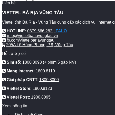
Liên hệ
VIETTEL BÀ RỊA VŨNG TÀU
Viettel tỉnh Bà Rịa - Vũng Tàu cung cấp các dịch vụ: internet
HOTLINE:
0379.666.282 |
ZALO
info@viettelbariavungtau.vn
fb.com/viettelbariavungtau
205A Lê Hồng Phong, P.8, Vũng Tàu
Hỗ trợ Sự cố
Sim số:
1800.8098
(+ phím 5 gặp NV)
Mạng Internet:
1800.8119
Giải pháp CNTT:
1800.8000
Viettel Store:
1800.8123
Viettel Post:
1900.8095
Xem thông tin
Dịch vụ di động