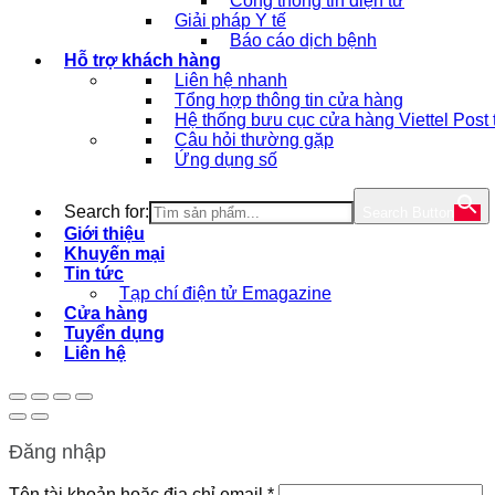
Cổng thông tin điện tử
Giải pháp Y tế
Báo cáo dịch bệnh
Hỗ trợ khách hàng
Liên hệ nhanh
Tổng hợp thông tin cửa hàng
Hệ thống bưu cục cửa hàng Viettel Post
Câu hỏi thường gặp
Ứng dụng số
Search for:
Search Button
Giới thiệu
Khuyến mại
Tin tức
Tạp chí điện tử Emagazine
Cửa hàng
Tuyển dụng
Liên hệ
Đăng nhập
Bắt
Tên tài khoản hoặc địa chỉ email
*