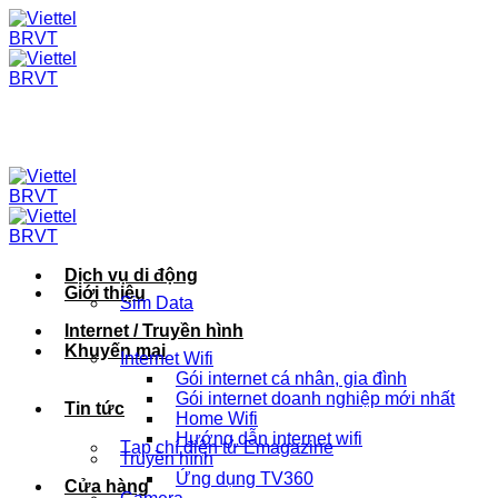
Skip
to
content
Dịch vụ di động
Giới thiệu
Sim Data
Internet / Truyền hình
Khuyến mại
Internet Wifi
Gói internet cá nhân, gia đình
Gói internet doanh nghiệp mới nhất
Tin tức
Home Wifi
Hướng dẫn internet wifi
Tạp chí điện tử Emagazine
Truyền hình
Ứng dụng TV360
Cửa hàng