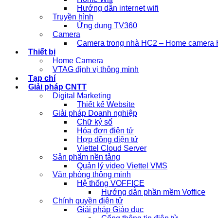
Hướng dẫn internet wifi
Truyền hình
Ứng dụng TV360
Camera
Camera trong nhà HC2 – Home camera H
Thiết bị
Home Camera
VTAG định vị thông minh
Tạp chí
Giải pháp CNTT
Digital Marketing
Thiết kế Website
Giải pháp Doanh nghiệp
Chữ ký số
Hóa đơn điện tử
Hợp đồng điện tử
Viettel Cloud Server
Sản phẩm nền tảng
Quản lý video Viettel VMS
Văn phòng thông minh
Hệ thống VOFFICE
Hướng dẫn phần mềm Voffice
Chính quyền điện tử
Giải pháp Giáo dục