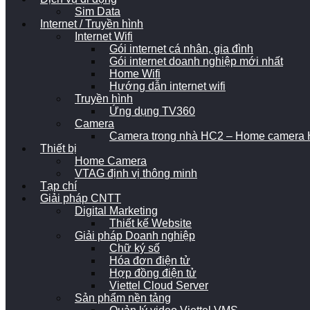
Sim Data
Internet / Truyền hình
Internet Wifi
Gói internet cá nhân, gia đình
Gói internet doanh nghiệp mới nhất
Home Wifi
Hướng dẫn internet wifi
Truyền hình
Ứng dụng TV360
Camera
Camera trong nhà HC2 – Home camera H
Thiết bị
Home Camera
VTAG định vị thông minh
Tạp chí
Giải pháp CNTT
Digital Marketing
Thiết kế Website
Giải pháp Doanh nghiệp
Chữ ký số
Hóa đơn điện tử
Hợp đồng điện tử
Viettel Cloud Server
Sản phẩm nền tảng