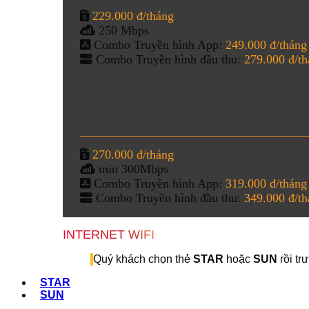
229.000 đ/tháng
250 Mbps
Combo Truyền hình App:
249.000 đ/tháng
Combo Truyền hình đầu thu:
279.000 đ/t
270.000 đ/tháng
min 300Mbps
Combo Truyền hình App:
319.000 đ/tháng
Combo Truyền hình đầu thu:
349.000 đ/t
INTERNET WIFI
Quý khách chọn thẻ
STAR
hoặc
SUN
rồi tr
STAR
SUN