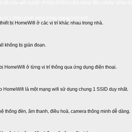
 đề của wifi truyền thống (không phủ sóng đều, nhiễu sóng do
 bị là 1 điểm phát sóng trong mạng lưới wifi.
hiết bị HomeWifi ở các vị trí khác nhau trong nhà.
ll không bị gián đoạn.
t bị HomeWifi ở từng vị trí thông qua ứng dụng điện thoại.
à do HomeWifi là một mạng wifi sử dụng chung 1 SSID duy nhất.
hệ thống đèn, âm thanh, điều hoà, camera thông minh dễ dàng.