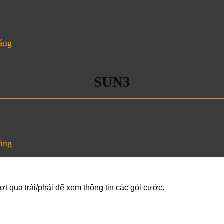
háng
SUN3
háng
ượt qua trái/phải để xem thông tin các gói cước.