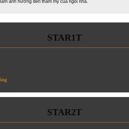
p làm ảnh hưởng đến thẩm mỹ của ngôi nhà.
STAR1T
háng
STAR2T