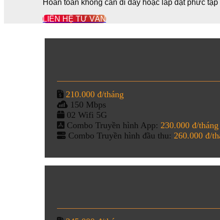
Hoàn toàn không cần đi dây hoặc lắp đặt phức tạ
LIÊN HỆ TƯ VẤN
210.000 đ/tháng
150 Mbps
02 Wifi 5G
Combo Truyền hình App:
230.000 đ/tháng
Combo Truyền hình đầu thu:
260.000 đ/t