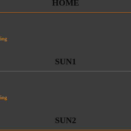
HOME
háng
SUN1
háng
SUN2