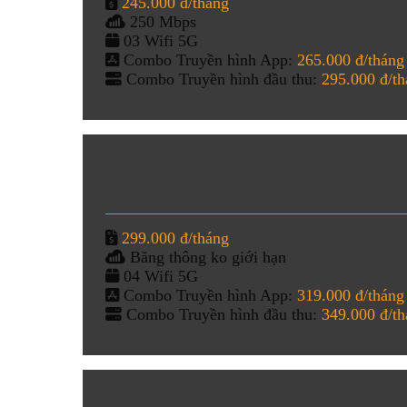
245.000 đ/tháng
250 Mbps
03 Wifi 5G
Combo Truyền hình App:
265.000 đ/tháng
Combo Truyền hình đầu thu:
295.000 đ/t
299.000 đ/tháng
Băng thông ko giới hạn
04 Wifi 5G
Combo Truyền hình App:
319.000 đ/tháng
Combo Truyền hình đầu thu:
349.000 đ/t