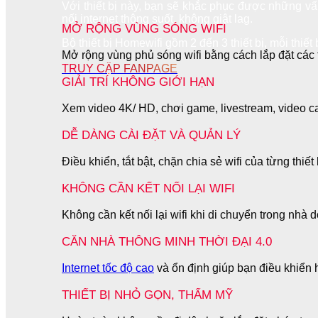
Với thiết bị này, bạn sẽ khắc phục được những vấn
nối internet thông suốt, không giật lag.
MỞ RỘNG VÙNG SÓNG WIFI
Bộ thiết bị Homewifi gồm 2 đến 3 thiết bị, mỗi thiết
Mở rộng vùng phủ sóng wifi bằng cách lắp đặt các t
TRUY CẬP FANPAGE
GIẢI TRÍ KHÔNG GIỚI HẠN
Xem video 4K/ HD, chơi game, livestream, video ca
DỄ DÀNG CÀI ĐẶT VÀ QUẢN LÝ
Điều khiển, tắt bật, chặn chia sẻ wifi của từng thiế
KHÔNG CẦN KẾT NỐI LẠI WIFI
Không cần kết nối lại wifi khi di chuyển trong nh
CĂN NHÀ THÔNG MINH THỜI ĐẠI 4.0
Internet tốc độ cao
và ổn định giúp bạn điều khiển 
THIẾT BỊ NHỎ GỌN, THẨM MỸ