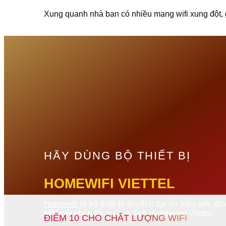
Xung quanh nhà bạn có nhiều mạng wifi xung đột, 
HÃY DÙNG BỘ THIẾT BỊ
HOMEWIFI VIETTEL
Homewifi
là bộ thiết bị khuếch đại tín hiệu wifi,
Một giải pháp tối ưu của dịch vụ Internet Viettel.
ĐIỂM 10 CHO CHẤT LƯỢNG WIFI