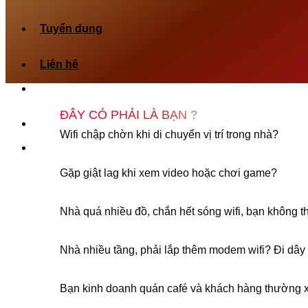
Tuyển dụng
Liên hệ
ĐÂY CÓ PHẢI LÀ BẠN ?
0379 666 282
Nhắn tin
Wifi chập chờn khi di chuyển vị trí trong nhà?
Gặp giật lag khi xem video hoặc chơi game?
Nhà quá nhiều đồ, chắn hết sóng wifi, bạn không t
Nhà nhiều tầng, phải lắp thêm modem wifi? Đi dây
Bạn kinh doanh quán café và khách hàng thường x