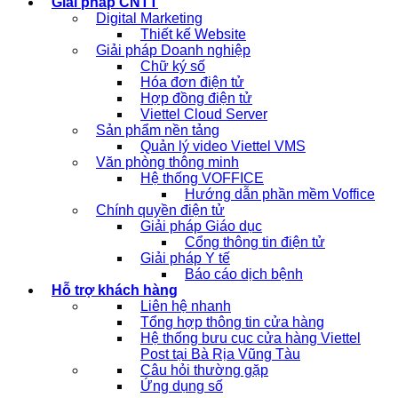
Giải pháp CNTT
Digital Marketing
Thiết kế Website
Giải pháp Doanh nghiệp
Chữ ký số
Hóa đơn điện tử
Hợp đồng điện tử
Viettel Cloud Server
Sản phẩm nền tảng
Quản lý video Viettel VMS
Văn phòng thông minh
Hệ thống VOFFICE
Hướng dẫn phần mềm Voffice
Chính quyền điện tử
Giải pháp Giáo dục
Cổng thông tin điện tử
Giải pháp Y tế
Báo cáo dịch bệnh
Hỗ trợ khách hàng
Liên hệ nhanh
Tổng hợp thông tin cửa hàng
Hệ thống bưu cục cửa hàng Viettel
Post tại Bà Rịa Vũng Tàu
Câu hỏi thường gặp
Ứng dụng số