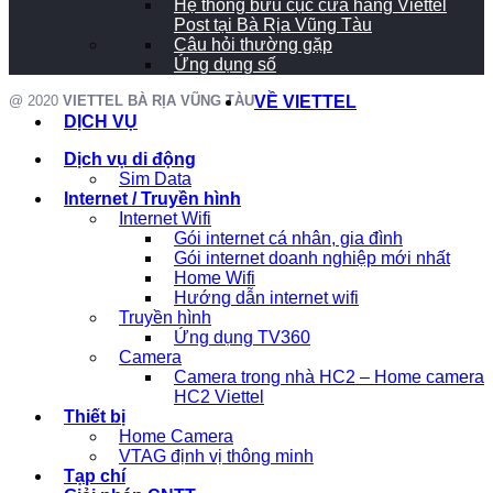
Hệ thống bưu cục cửa hàng Viettel
Post tại Bà Rịa Vũng Tàu
Câu hỏi thường gặp
Ứng dụng số
@ 2020
VIETTEL BÀ RỊA VŨNG TÀU
VỀ VIETTEL
DỊCH VỤ
Dịch vụ di động
Sim Data
Internet / Truyền hình
Internet Wifi
Gói internet cá nhân, gia đình
Gói internet doanh nghiệp mới nhất
Home Wifi
Hướng dẫn internet wifi
Truyền hình
Ứng dụng TV360
Camera
Camera trong nhà HC2 – Home camera
HC2 Viettel
Thiết bị
Home Camera
VTAG định vị thông minh
Tạp chí