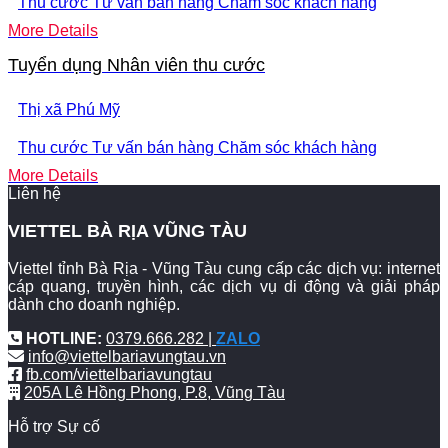
Thu cước
Tư vấn bán hàng
Chăm sóc khách hàng
More Details
Tuyển dụng Nhân viên thu cước
Thị xã Phú Mỹ
Thu cước
Tư vấn bán hàng
Chăm sóc khách hàng
More Details
Liên hệ
VIETTEL BÀ RỊA VŨNG TÀU
Viettel tỉnh Bà Rịa - Vũng Tàu cung cấp các dịch vụ: internet
cáp quang, truyền hình, các dịch vụ di động và giải pháp
dành cho doanh nghiệp.
HOTLINE:
0379.666.282 |
ZALO
info@viettelbariavungtau.vn
fb.com/viettelbariavungtau
205A Lê Hồng Phong, P.8, Vũng Tàu
Hỗ trợ Sự cố