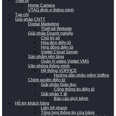
Thiết bị
Home Camera
VTAG định vị thông minh
Tạp chí
Giải pháp CNTT
Digital Marketing
Thiết kế Website
Giải pháp Doanh nghiệp
Chữ ký số
Hóa đơn điện tử
Hợp đồng điện tử
Viettel Cloud Server
Sản phẩm nền tảng
Quản lý video Viettel VMS
Văn phòng thông minh
Hệ thống VOFFICE
Hướng dẫn phần mềm Voffice
Chính quyền điện tử
Giải pháp Giáo dục
Cổng thông tin điện tử
Giải pháp Y tế
Báo cáo dịch bệnh
Hỗ trợ khách hàng
Liên hệ nhanh
Tổng hợp thông tin cửa hàng