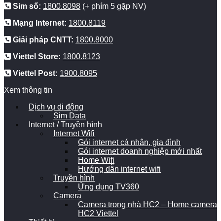
Sim số:
1800.8098
(+ phím 5 gặp NV)
Mạng Internet:
1800.8119
Giải pháp CNTT:
1800.8000
Viettel Store:
1800.8123
Viettel Post:
1900.8095
Xem thông tin
Dịch vụ di động
Sim Data
Internet / Truyền hình
Internet Wifi
Gói internet cá nhân, gia đình
Gói internet doanh nghiệp mới nhất
Home Wifi
Hướng dẫn internet wifi
Truyền hình
Ứng dụng TV360
Camera
Camera trong nhà HC2 – Home camera
HC2 Viettel