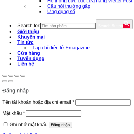
Hệ thống bưu cục cửa hàng Viettel Post
Câu hỏi thường gặp
Ứng dụng số
Search for:
Search Button
Giới thiệu
Khuyến mại
Tin tức
Tạp chí điện tử Emagazine
Cửa hàng
Tuyển dụng
Liên hệ
Đăng nhập
Bắt
Tên tài khoản hoặc địa chỉ email
*
buộc
Bắt
Mật khẩu
*
buộc
Ghi nhớ mật khẩu
Đăng nhập