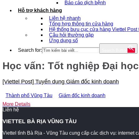
Báo cáo dịch bệnh
Hỗ trợ khách hàng
Liên hệ nhanh
Tổng hợp thông tin cửa hàng
Hệ thống bưu cục cửa hàng Viettel Post
Câu hỏi thường gặp
Ứng dụng số
Search for:
Search Button
Học vấn:
Tốt nghiệp Đại học
[Viettel Post] Tuyển dụng Giám đốc kinh doanh
Thành phố Vũng Tàu
Giám đốc kinh doanh
More Details
Liên hệ
VIETTEL BÀ RỊA VŨNG TÀU
Viettel tỉnh Bà Rịa - Vũng Tàu cung cấp các dịch vụ: internet