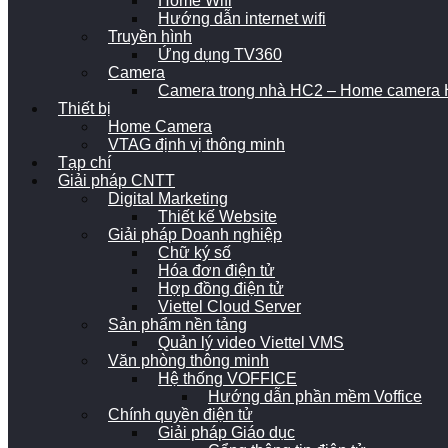
Home Wifi
Hướng dẫn internet wifi
Truyền hình
Ứng dụng TV360
Camera
Camera trong nhà HC2 – Home camera H
Thiết bị
Home Camera
VTAG định vị thông minh
Tạp chí
Giải pháp CNTT
Digital Marketing
Thiết kế Website
Giải pháp Doanh nghiệp
Chữ ký số
Hóa đơn điện tử
Hợp đồng điện tử
Viettel Cloud Server
Sản phẩm nền tảng
Quản lý video Viettel VMS
Văn phòng thông minh
Hệ thống VOFFICE
Hướng dẫn phần mềm Voffice
Chính quyền điện tử
Giải pháp Giáo dục