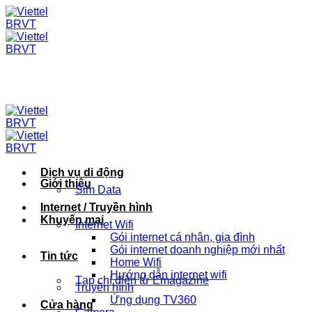
Skip
to
content
Dịch vụ di động
Giới thiệu
Sim Data
Internet / Truyền hình
Khuyến mại
Internet Wifi
Gói internet cá nhân, gia đình
Gói internet doanh nghiệp mới nhất
Tin tức
Home Wifi
Hướng dẫn internet wifi
Tạp chí điện tử Emagazine
Truyền hình
Ứng dụng TV360
Cửa hàng