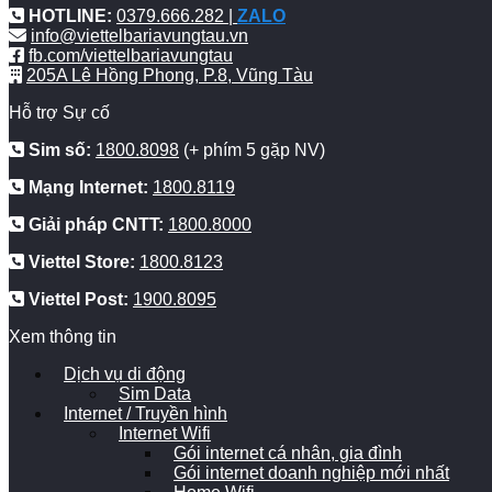
HOTLINE:
0379.666.282 |
ZALO
info@viettelbariavungtau.vn
fb.com/viettelbariavungtau
205A Lê Hồng Phong, P.8, Vũng Tàu
Hỗ trợ Sự cố
Sim số:
1800.8098
(+ phím 5 gặp NV)
Mạng Internet:
1800.8119
Giải pháp CNTT:
1800.8000
Viettel Store:
1800.8123
Viettel Post:
1900.8095
Xem thông tin
Dịch vụ di động
Sim Data
Internet / Truyền hình
Internet Wifi
Gói internet cá nhân, gia đình
Gói internet doanh nghiệp mới nhất