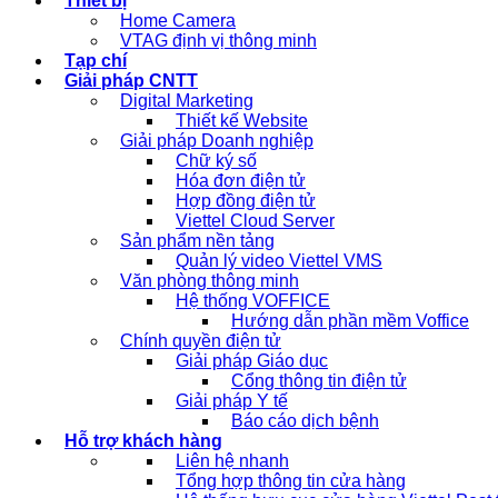
Thiết bị
Home Camera
VTAG định vị thông minh
Tạp chí
Giải pháp CNTT
Digital Marketing
Thiết kế Website
Giải pháp Doanh nghiệp
Chữ ký số
Hóa đơn điện tử
Hợp đồng điện tử
Viettel Cloud Server
Sản phẩm nền tảng
Quản lý video Viettel VMS
Văn phòng thông minh
Hệ thống VOFFICE
Hướng dẫn phần mềm Voffice
Chính quyền điện tử
Giải pháp Giáo dục
Cổng thông tin điện tử
Giải pháp Y tế
Báo cáo dịch bệnh
Hỗ trợ khách hàng
Liên hệ nhanh
Tổng hợp thông tin cửa hàng