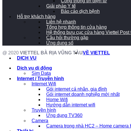
Cổng thông tin điện tử
Giải pháp Y tế
Báo cáo dịch bệnh
Hỗ trợ khách hàng
Liên hệ nhanh
Tổng hợp thông tin cửa hàng
Hệ thống bưu cục cửa hàng Viettel Post
Câu hỏi thường gặp
Ứng dụng số
@ 2020
VIETTEL BÀ RỊA VŨNG TÀU
VỀ VIETTEL
DỊCH VỤ
Dịch vụ di động
Sim Data
Internet / Truyền hình
Internet Wifi
Gói internet cá nhân, gia đình
Gói internet doanh nghiệp mới nhất
Home Wifi
Hướng dẫn internet wifi
Truyền hình
Ứng dụng TV360
Camera
Camera trong nhà HC2 – Home camera H