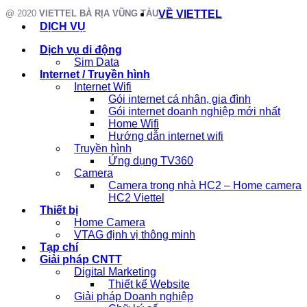
@ 2020
VIETTEL BÀ RỊA VŨNG TÀU
VỀ VIETTEL
DỊCH VỤ
Dịch vụ di động
Sim Data
Internet / Truyền hình
Internet Wifi
Gói internet cá nhân, gia đình
Gói internet doanh nghiệp mới nhất
Home Wifi
Hướng dẫn internet wifi
Truyền hình
Ứng dụng TV360
Camera
Camera trong nhà HC2 – Home camera
HC2 Viettel
Thiết bị
Home Camera
VTAG định vị thông minh
Tạp chí
Giải pháp CNTT
Digital Marketing
Thiết kế Website
Giải pháp Doanh nghiệp