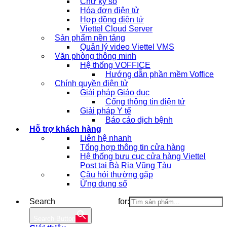
Chữ ký số
Hóa đơn điện tử
Hợp đồng điện tử
Viettel Cloud Server
Sản phẩm nền tảng
Quản lý video Viettel VMS
Văn phòng thông minh
Hệ thống VOFFICE
Hướng dẫn phần mềm Voffice
Chính quyền điện tử
Giải pháp Giáo dục
Cổng thông tin điện tử
Giải pháp Y tế
Báo cáo dịch bệnh
Hỗ trợ khách hàng
Liên hệ nhanh
Tổng hợp thông tin cửa hàng
Hệ thống bưu cục cửa hàng Viettel
Post tại Bà Rịa Vũng Tàu
Câu hỏi thường gặp
Ứng dụng số
Search for:
Search Button