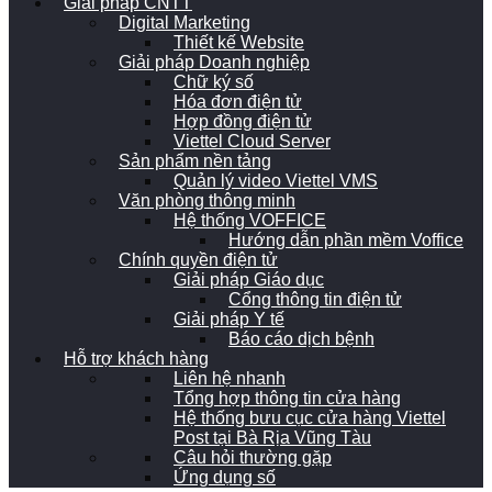
Giải pháp CNTT
Digital Marketing
Thiết kế Website
Giải pháp Doanh nghiệp
Chữ ký số
Hóa đơn điện tử
Hợp đồng điện tử
Viettel Cloud Server
Sản phẩm nền tảng
Quản lý video Viettel VMS
Văn phòng thông minh
Hệ thống VOFFICE
Hướng dẫn phần mềm Voffice
Chính quyền điện tử
Giải pháp Giáo dục
Cổng thông tin điện tử
Giải pháp Y tế
Báo cáo dịch bệnh
Hỗ trợ khách hàng
Liên hệ nhanh
Tổng hợp thông tin cửa hàng
Hệ thống bưu cục cửa hàng Viettel
Post tại Bà Rịa Vũng Tàu
Câu hỏi thường gặp
Ứng dụng số