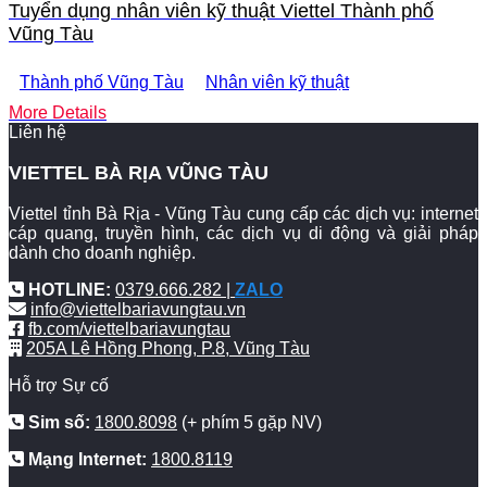
Tuyển dụng nhân viên kỹ thuật Viettel Thành phố
Vũng Tàu
Thành phố Vũng Tàu
Nhân viên kỹ thuật
More Details
Liên hệ
VIETTEL BÀ RỊA VŨNG TÀU
Viettel tỉnh Bà Rịa - Vũng Tàu cung cấp các dịch vụ: internet
cáp quang, truyền hình, các dịch vụ di động và giải pháp
dành cho doanh nghiệp.
HOTLINE:
0379.666.282 |
ZALO
info@viettelbariavungtau.vn
fb.com/viettelbariavungtau
205A Lê Hồng Phong, P.8, Vũng Tàu
Hỗ trợ Sự cố
Sim số:
1800.8098
(+ phím 5 gặp NV)
Mạng Internet:
1800.8119