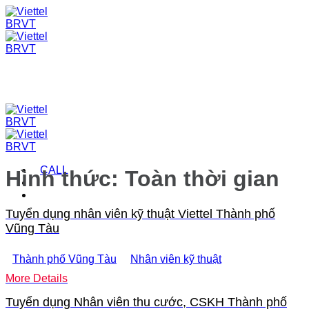
Skip
to
content
CALL
Hình thức:
Toàn thời gian
Tuyển dụng nhân viên kỹ thuật Viettel Thành phố
Vũng Tàu
Thành phố Vũng Tàu
Nhân viên kỹ thuật
More Details
Tuyển dụng Nhân viên thu cước, CSKH Thành phố