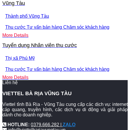
Vũng Tàu
Thành phố Vũng Tàu
Thu cước
Tư vấn bán hàng
Chăm sóc khách hàng
More Details
Tuyển dụng Nhân viên thu cước
Thị xã Phú Mỹ
Thu cước
Tư vấn bán hàng
Chăm sóc khách hàng
More Details
Liên hệ
VIETTEL BÀ RỊA VŨNG TÀU
Viettel tỉnh Bà Rịa - Vũng Tàu cung cấp các dịch vụ: internet
cáp quang, truyền hình, các dịch vụ di động và giải pháp
dành cho doanh nghiệp.
HOTLINE:
0379.666.282 |
ZALO
info@viettelbariavungtau.vn