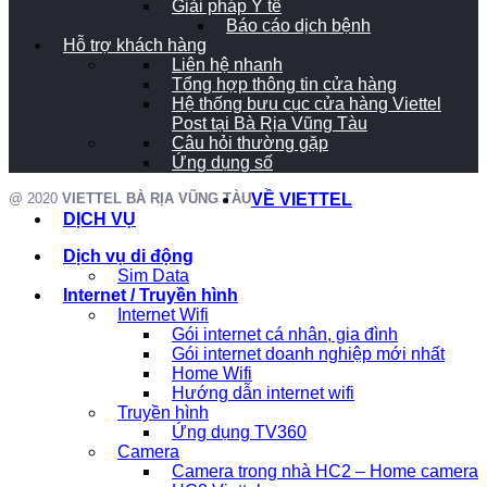
Giải pháp Y tế
Báo cáo dịch bệnh
Hỗ trợ khách hàng
Liên hệ nhanh
Tổng hợp thông tin cửa hàng
Hệ thống bưu cục cửa hàng Viettel
Post tại Bà Rịa Vũng Tàu
Câu hỏi thường gặp
Ứng dụng số
@ 2020
VIETTEL BÀ RỊA VŨNG TÀU
VỀ VIETTEL
DỊCH VỤ
Dịch vụ di động
Sim Data
Internet / Truyền hình
Internet Wifi
Gói internet cá nhân, gia đình
Gói internet doanh nghiệp mới nhất
Home Wifi
Hướng dẫn internet wifi
Truyền hình
Ứng dụng TV360
Camera
Camera trong nhà HC2 – Home camera