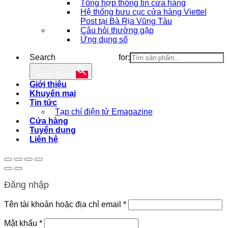
Tổng hợp thông tin cửa hàng
Hệ thống bưu cục cửa hàng Viettel
Post tại Bà Rịa Vũng Tàu
Câu hỏi thường gặp
Ứng dụng số
Search for:
Search Button
Giới thiệu
Khuyến mại
Tin tức
Tạp chí điện tử Emagazine
Cửa hàng
Tuyển dụng
Liên hệ
Đăng nhập
Bắt
Tên tài khoản hoặc địa chỉ email
*
buộc
Bắt
Mật khẩu
*