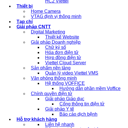
HC2 Viettel
Thiết bị
Home Camera
VTAG định vị thông minh
Tạp chí
Giải pháp CNTT
Digital Marketing
Thiết kế Website
Giải pháp Doanh nghiệp
Chữ ký số
Hóa đơn điện tử
Hợp đồng điện tử
Viettel Cloud Server
Sản phẩm nền tảng
Quản lý video Viettel VMS
Văn phòng thông minh
Hệ thống VOFFICE
Hướng dẫn phần mềm Voffice
Chính quyền điện tử
Giải pháp Giáo dục
Cổng thông tin điện tử
Giải pháp Y tế
Báo cáo dịch bệnh
Hỗ trợ khách hàng
Liên hệ nhanh