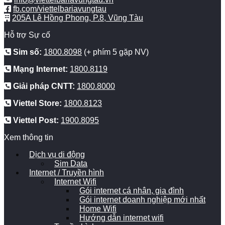
fb.com/viettelbariavungtau
205A Lê Hồng Phong, P.8, Vũng Tàu
Hỗ trợ Sự cố
Sim số:
1800.8098
(+ phím 5 gặp NV)
Mạng Internet:
1800.8119
Giải pháp CNTT:
1800.8000
Viettel Store:
1800.8123
Viettel Post:
1900.8095
Xem thông tin
Dịch vụ di động
Sim Data
Internet / Truyền hình
Internet Wifi
Gói internet cá nhân, gia đình
Gói internet doanh nghiệp mới nhất
Home Wifi
Hướng dẫn internet wifi