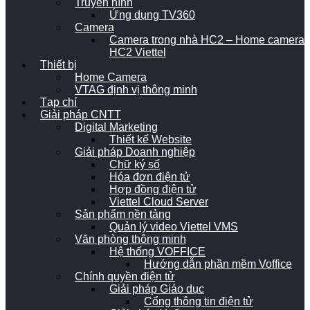
Truyền hình
Ứng dụng TV360
Camera
Camera trong nhà HC2 – Home camera
HC2 Viettel
Thiết bị
Home Camera
VTAG định vị thông minh
Tạp chí
Giải pháp CNTT
Digital Marketing
Thiết kế Website
Giải pháp Doanh nghiệp
Chữ ký số
Hóa đơn điện tử
Hợp đồng điện tử
Viettel Cloud Server
Sản phẩm nền tảng
Quản lý video Viettel VMS
Văn phòng thông minh
Hệ thống VOFFICE
Hướng dẫn phần mềm Voffice
Chính quyền điện tử
Giải pháp Giáo dục
Cổng thông tin điện tử