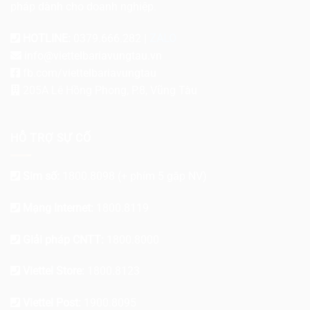
pháp dành cho doanh nghiệp.
HOTLINE:
0379.666.282 |
ZALO
info@viettelbariavungtau.vn
fb.com/viettelbariavungtau
205A Lê Hồng Phong, P.8, Vũng Tàu
HỖ TRỢ SỰ CỐ
Sim số:
1800.8098
(+ phím 5 gặp NV)
Mạng Internet:
1800.8119
Giải pháp CNTT:
1800.8000
Viettel Store:
1800.8123
Viettel Post:
1900.8095