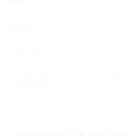
Số phòng
(*)
Họ và tên
(*)
Số điện thoại
(*)
Ghi chú (Quý khách điền thông tin ngày, giờ hẹn gặp hoặc
ghi chú khác nếu cần)
Đánh dấu vào ô vuông này trước khi nhấn nút
GỬI ĐI
. Quý