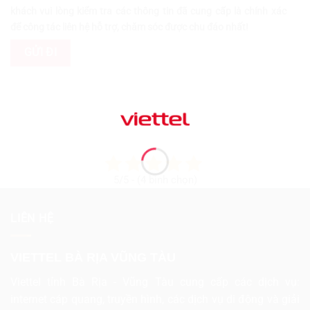
khách vui lòng kiểm tra các thông tin đã cung cấp là chính xác
để công tác liên hệ hỗ trợ, chăm sóc được chu đáo nhất!
5/5 - (4 bình chọn)
LIÊN HỆ
VIETTEL BÀ RỊA VŨNG TÀU
Viettel tỉnh Bà Rịa - Vũng Tàu cung cấp các dịch vụ:
internet cáp quang, truyền hình, các dịch vụ di động và giải