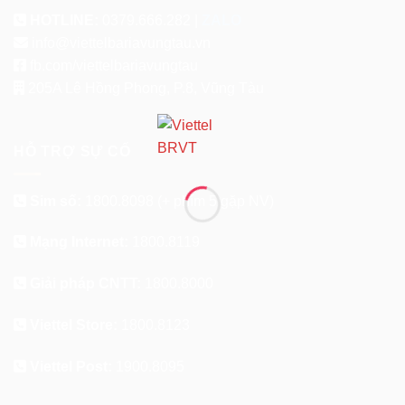
HOTLINE:
0379.666.282 |
ZALO
info@viettelbariavungtau.vn
fb.com/viettelbariavungtau
205A Lê Hồng Phong, P.8, Vũng Tàu
HỖ TRỢ SỰ CỐ
Sim số:
1800.8098
(+ phím 5 gặp NV)
Mạng Internet:
1800.8119
Giải pháp CNTT:
1800.8000
Viettel Store:
1800.8123
Viettel Post:
1900.8095