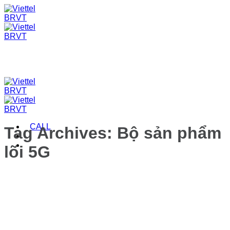
Skip
to
content
CALL
Tag Archives:
Bộ sản phẩm
lõi 5G