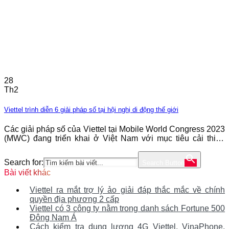
28
Th2
Viettel trình diễn 6 giải pháp số tại hội nghị di động thế giới
Các giải pháp số của Viettel tại Mobile World Congress 2023
(MWC) đang triển khai ở Việt Nam với mục tiêu cải thiện
cuộc sống người dân. Sau 3 năm gián đoạn bởi dịch bệnh,
Mobile World Congress 2023 (MWC), hội nghị công nghệ di
Search for:
Search Button
động lớn nhất thế giới, được tổ chức tại Barcelona
Bài viết khác
Viettel ra mắt trợ lý ảo giải đáp thắc mắc về chính
quyền địa phương 2 cấp
Viettel có 3 công ty nằm trong danh sách Fortune 500
Đông Nam Á
Cách kiểm tra dung lượng 4G Viettel, VinaPhone,