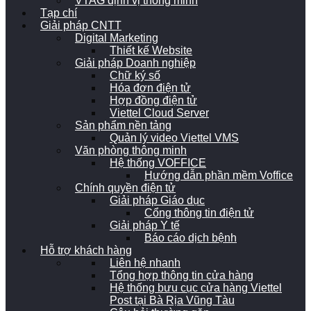
VTAG định vị thông minh
Tạp chí
Giải pháp CNTT
Digital Marketing
Thiết kế Website
Giải pháp Doanh nghiệp
Chữ ký số
Hóa đơn điện tử
Hợp đồng điện tử
Viettel Cloud Server
Sản phẩm nền tảng
Quản lý video Viettel VMS
Văn phòng thông minh
Hệ thống VOFFICE
Hướng dẫn phần mềm Voffice
Chính quyền điện tử
Giải pháp Giáo dục
Cổng thông tin điện tử
Giải pháp Y tế
Báo cáo dịch bệnh
Hỗ trợ khách hàng
Liên hệ nhanh
Tổng hợp thông tin cửa hàng
Hệ thống bưu cục cửa hàng Viettel
Post tại Bà Rịa Vũng Tàu