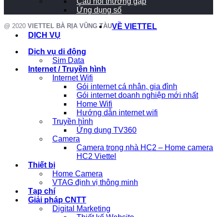
Câu hỏi thường gặp
Ứng dụng số
@ 2020
VIETTEL BÀ RỊA VŨNG TÀU
VỀ VIETTEL
DỊCH VỤ
Dịch vụ di động
Sim Data
Internet / Truyền hình
Internet Wifi
Gói internet cá nhân, gia đình
Gói internet doanh nghiệp mới nhất
Home Wifi
Hướng dẫn internet wifi
Truyền hình
Ứng dụng TV360
Camera
Camera trong nhà HC2 – Home camera
HC2 Viettel
Thiết bị
Home Camera
VTAG định vị thông minh
Tạp chí
Giải pháp CNTT
Digital Marketing