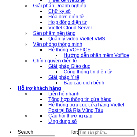
Thiết kế Website
Giải pháp Doanh nghiệp
Chữ ký số
Hóa đơn điện tử
Hợp đồng điện tử
Viettel Cloud Server
Sản phẩm nền tảng
Quản lý video Viettel VMS
Văn phòng thông minh
Hệ thống VOFFICE
Hướng dẫn phần mềm Voffice
Chính quyền điện tử
Giải pháp Giáo dục
Cổng thông tin điện tử
Giải pháp Y tế
Báo cáo dịch bệnh
Hỗ trợ khách hàng
Liên hệ nhanh
Tổng hợp thông tin cửa hàng
Hệ thống bưu cục cửa hàng Viettel
Post tại Bà Rịa Vũng Tàu
Câu hỏi thường gặp
Ứng dụng số
Search for: