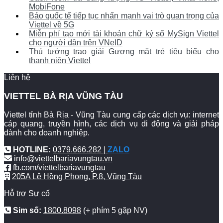
MobiFone
Báo quốc tế tiếp tục nhấn mạnh vai trò quan trọng của
Viettel về 5G
Miễn phí tạo mới tài khoản chữ ký số MySign Viettel
cho người dân trên VNeID
Thủ tướng trao giải Gương mặt trẻ tiêu biểu cho
thanh niên Viettel
Liên hệ
VIETTEL BÀ RỊA VŨNG TÀU
Viettel tỉnh Bà Rịa - Vũng Tàu cung cấp các dịch vụ: internet
cáp quang, truyền hình, các dịch vụ di động và giải pháp
dành cho doanh nghiệp.
HOTLINE:
0379.666.282 |
ZALO
info@viettelbariavungtau.vn
fb.com/viettelbariavungtau
205A Lê Hồng Phong, P.8, Vũng Tàu
Hỗ trợ Sự cố
Sim số:
1800.8098
(+ phím 5 gặp NV)