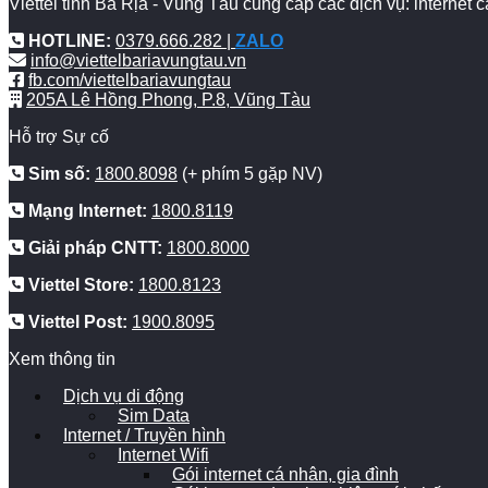
Viettel tỉnh Bà Rịa - Vũng Tàu cung cấp các dịch vụ: internet
HOTLINE:
0379.666.282 |
ZALO
info@viettelbariavungtau.vn
fb.com/viettelbariavungtau
205A Lê Hồng Phong, P.8, Vũng Tàu
Hỗ trợ Sự cố
Sim số:
1800.8098
(+ phím 5 gặp NV)
Mạng Internet:
1800.8119
Giải pháp CNTT:
1800.8000
Viettel Store:
1800.8123
Viettel Post:
1900.8095
Xem thông tin
Dịch vụ di động
Sim Data
Internet / Truyền hình
Internet Wifi
Gói internet cá nhân, gia đình