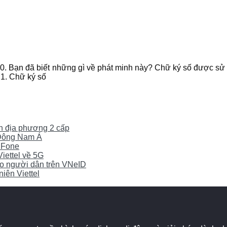
 4.0. Bạn đã biết những gì về phát minh này? Chữ ký số được s
. 1. Chữ ký số
yền địa phương 2 cấp
0 Đông Nam Á
iFone
Viettel về 5G
cho người dân trên VNeID
iên Viettel