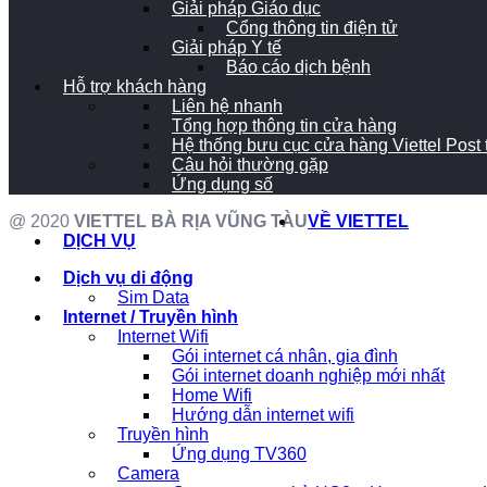
Giải pháp Giáo dục
Cổng thông tin điện tử
Giải pháp Y tế
Báo cáo dịch bệnh
Hỗ trợ khách hàng
Liên hệ nhanh
Tổng hợp thông tin cửa hàng
Hệ thống bưu cục cửa hàng Viettel Post
Câu hỏi thường gặp
Ứng dụng số
@ 2020
VIETTEL BÀ RỊA VŨNG TÀU
VỀ VIETTEL
DỊCH VỤ
Dịch vụ di động
Sim Data
Internet / Truyền hình
Internet Wifi
Gói internet cá nhân, gia đình
Gói internet doanh nghiệp mới nhất
Home Wifi
Hướng dẫn internet wifi
Truyền hình
Ứng dụng TV360
Camera