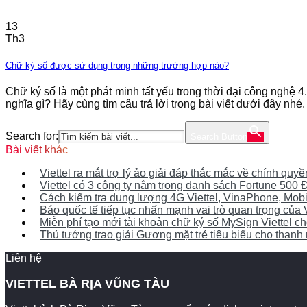
13
Th3
Chữ ký số được sử dụng trong những trường hợp nào?
Chữ ký số là một phát minh tất yếu trong thời đại công nghệ
nghĩa gì? Hãy cùng tìm câu trả lời trong bài viết dưới đây nhé
Search for:
Search Button
Bài viết khác
Viettel ra mắt trợ lý ảo giải đáp thắc mắc về chính qu
Viettel có 3 công ty nằm trong danh sách Fortune 50
Cách kiểm tra dung lượng 4G Viettel, VinaPhone, Mob
Báo quốc tế tiếp tục nhấn mạnh vai trò quan trọng của 
Miễn phí tạo mới tài khoản chữ ký số MySign Viettel 
Thủ tướng trao giải Gương mặt trẻ tiêu biểu cho thanh n
Liên hệ
VIETTEL BÀ RỊA VŨNG TÀU