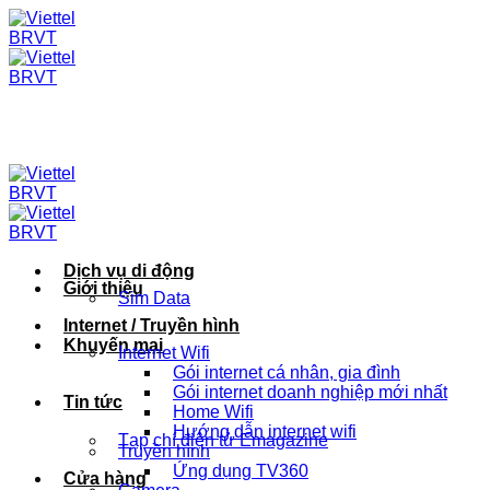
Skip
to
content
Dịch vụ di động
Giới thiệu
Sim Data
Internet / Truyền hình
Khuyến mại
Internet Wifi
Gói internet cá nhân, gia đình
Gói internet doanh nghiệp mới nhất
Tin tức
Home Wifi
Hướng dẫn internet wifi
Tạp chí điện tử Emagazine
Truyền hình
Ứng dụng TV360
Cửa hàng