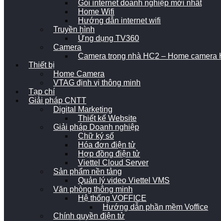
Gói internet doanh nghiệp mới nhất
Home Wifi
Hướng dẫn internet wifi
Truyền hình
Ứng dụng TV360
Camera
Camera trong nhà HC2 – Home camera H
Thiết bị
Home Camera
VTAG định vị thông minh
Tạp chí
Giải pháp CNTT
Digital Marketing
Thiết kế Website
Giải pháp Doanh nghiệp
Chữ ký số
Hóa đơn điện tử
Hợp đồng điện tử
Viettel Cloud Server
Sản phẩm nền tảng
Quản lý video Viettel VMS
Văn phòng thông minh
Hệ thống VOFFICE
Hướng dẫn phần mềm Voffice
Chính quyền điện tử