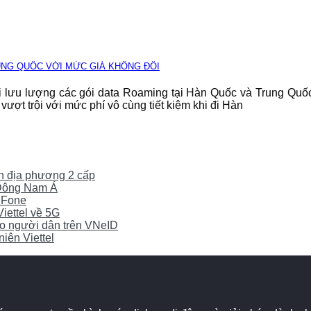
RUNG QUỐC VỚI MỨC GIÁ KHÔNG ĐỔI
đôi lưu lượng các gói data Roaming tại Hàn Quốc và Trung Quố
 vượt trội với mức phí vô cùng tiết kiệm khi đi Hàn
yền địa phương 2 cấp
0 Đông Nam Á
iFone
Viettel về 5G
cho người dân trên VNeID
iên Viettel