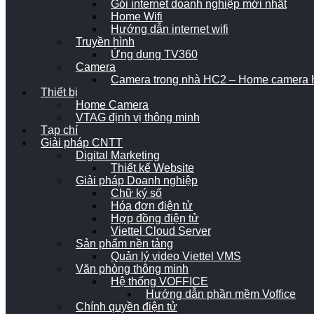
Gói internet doanh nghiệp mới nhất
Home Wifi
Hướng dẫn internet wifi
Truyền hình
Ứng dụng TV360
Camera
Camera trong nhà HC2 – Home camera H
Thiết bị
Home Camera
VTAG định vị thông minh
Tạp chí
Giải pháp CNTT
Digital Marketing
Thiết kế Website
Giải pháp Doanh nghiệp
Chữ ký số
Hóa đơn điện tử
Hợp đồng điện tử
Viettel Cloud Server
Sản phẩm nền tảng
Quản lý video Viettel VMS
Văn phòng thông minh
Hệ thống VOFFICE
Hướng dẫn phần mềm Voffice
Chính quyền điện tử