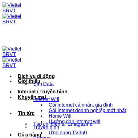
Skip
to
content
Dịch vụ di động
Giới thiệu
Sim Data
Internet / Truyền hình
Khuyến mại
Internet Wifi
Gói internet cá nhân, gia đình
Gói internet doanh nghiệp mới nhất
Tin tức
Home Wifi
Hướng dẫn internet wifi
Tạp chí điện tử Emagazine
Truyền hình
Ứng dụng TV360
Cửa hàng