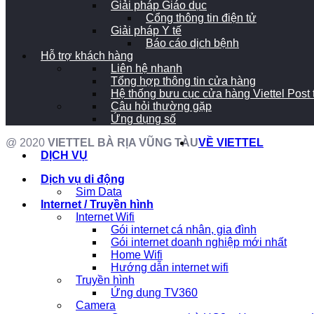
Giải pháp Giáo dục
Cổng thông tin điện tử
Giải pháp Y tế
Báo cáo dịch bệnh
Hỗ trợ khách hàng
Liên hệ nhanh
Tổng hợp thông tin cửa hàng
Hệ thống bưu cục cửa hàng Viettel Post
Câu hỏi thường gặp
Ứng dụng số
@ 2020
VIETTEL BÀ RỊA VŨNG TÀU
VỀ VIETTEL
DỊCH VỤ
Dịch vụ di động
Sim Data
Internet / Truyền hình
Internet Wifi
Gói internet cá nhân, gia đình
Gói internet doanh nghiệp mới nhất
Home Wifi
Hướng dẫn internet wifi
Truyền hình
Ứng dụng TV360
Camera