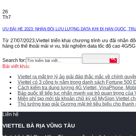
26
Th7
ƯU ĐÃI HÈ 2023: NHÂN ĐÔI LƯU LƯỢNG DATA KHI ĐI HÀN QUỐC, T
Từ 27/07/2023,Viettel triển khai chương trình ưu đãi nhân 
hàng có thể thoải mái vi vu, trải nghiệm data tốc độ cao 4G/5G
Search for:
Search Button
Bài viết khác
Viettel ra mắt trợ lý ảo giải đáp thắc mắc về chính qu
Viettel có 3 công ty nằm trong danh sách Fortune 50
Cách kiểm tra dung lượng 4G Viettel, VinaPhone, Mob
Báo quốc tế tiếp tục nhấn mạnh vai trò quan trọng của 
Miễn phí tạo mới tài khoản chữ ký số MySign Viettel 
Thủ tướng trao giải Gương mặt trẻ tiêu biểu cho thanh n
Liên hệ
VIETTEL BÀ RỊA VŨNG TÀU