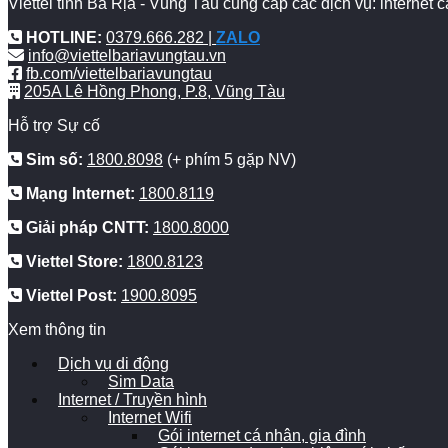
Viettel tỉnh Bà Rịa - Vũng Tàu cung cấp các dịch vụ: internet
HOTLINE:
0379.666.282 |
ZALO
info@viettelbariavungtau.vn
fb.com/viettelbariavungtau
205A Lê Hồng Phong, P.8, Vũng Tàu
Hỗ trợ Sự cố
Sim số:
1800.8098
(+ phím 5 gặp NV)
Mạng Internet:
1800.8119
Giải pháp CNTT:
1800.8000
Viettel Store:
1800.8123
Viettel Post:
1900.8095
Xem thông tin
Dịch vụ di động
Sim Data
Internet / Truyền hình
Internet Wifi
Gói internet cá nhân, gia đình