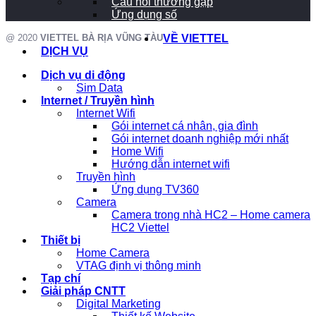
Câu hỏi thường gặp
Ứng dụng số
@ 2020
VIETTEL BÀ RỊA VŨNG TÀU
VỀ VIETTEL
DỊCH VỤ
Dịch vụ di động
Sim Data
Internet / Truyền hình
Internet Wifi
Gói internet cá nhân, gia đình
Gói internet doanh nghiệp mới nhất
Home Wifi
Hướng dẫn internet wifi
Truyền hình
Ứng dụng TV360
Camera
Camera trong nhà HC2 – Home camera
HC2 Viettel
Thiết bị
Home Camera
VTAG định vị thông minh
Tạp chí
Giải pháp CNTT
Digital Marketing