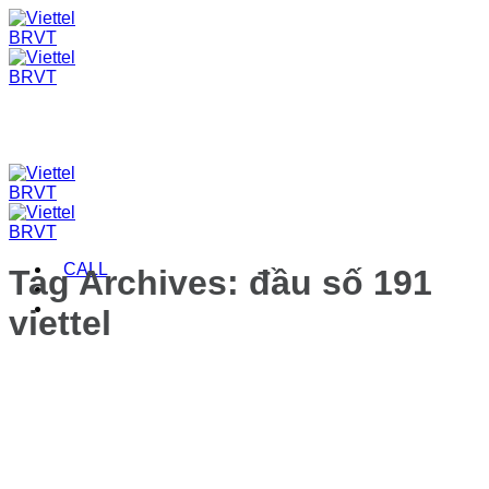
Skip
to
content
CALL
Tag Archives:
đầu số 191
viettel