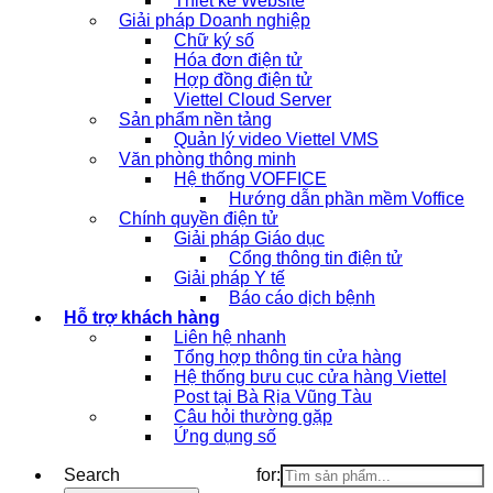
Thiết kế Website
Giải pháp Doanh nghiệp
Chữ ký số
Hóa đơn điện tử
Hợp đồng điện tử
Viettel Cloud Server
Sản phẩm nền tảng
Quản lý video Viettel VMS
Văn phòng thông minh
Hệ thống VOFFICE
Hướng dẫn phần mềm Voffice
Chính quyền điện tử
Giải pháp Giáo dục
Cổng thông tin điện tử
Giải pháp Y tế
Báo cáo dịch bệnh
Hỗ trợ khách hàng
Liên hệ nhanh
Tổng hợp thông tin cửa hàng
Hệ thống bưu cục cửa hàng Viettel
Post tại Bà Rịa Vũng Tàu
Câu hỏi thường gặp
Ứng dụng số
Search for: