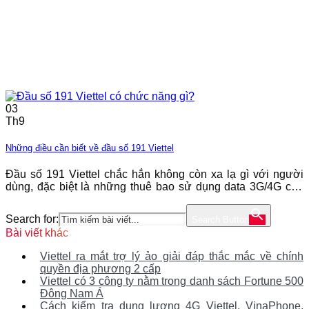
03
Th9
Những điều cần biết về đầu số 191 Viettel
Đầu số 191 Viettel chắc hẳn không còn xa lạ gì với người
dùng, đặc biệt là những thuê bao sử dụng data 3G/4G của
Viettel. Tuy nhiên, không phải ai bạn cũng biết hết tất cả
những dịch vụ được hỗ trợ từ đầu số 191. Bài viết dưới đây
Search for:
Search Button
sẽ giới thiệu đến
Bài viết khác
Viettel ra mắt trợ lý ảo giải đáp thắc mắc về chính
quyền địa phương 2 cấp
Viettel có 3 công ty nằm trong danh sách Fortune 500
Đông Nam Á
Cách kiểm tra dung lượng 4G Viettel, VinaPhone,