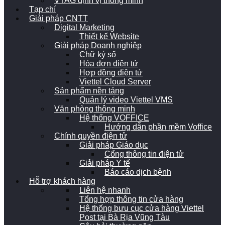
VTAG định vị thông minh
Tạp chí
Giải pháp CNTT
Digital Marketing
Thiết kế Website
Giải pháp Doanh nghiệp
Chữ ký số
Hóa đơn điện tử
Hợp đồng điện tử
Viettel Cloud Server
Sản phẩm nền tảng
Quản lý video Viettel VMS
Văn phòng thông minh
Hệ thống VOFFICE
Hướng dẫn phần mềm Voffice
Chính quyền điện tử
Giải pháp Giáo dục
Cổng thông tin điện tử
Giải pháp Y tế
Báo cáo dịch bệnh
Hỗ trợ khách hàng
Liên hệ nhanh
Tổng hợp thông tin cửa hàng
Hệ thống bưu cục cửa hàng Viettel
Post tại Bà Rịa Vũng Tàu