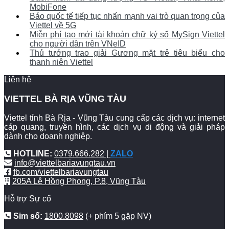
MobiFone
Báo quốc tế tiếp tục nhấn mạnh vai trò quan trọng của
Viettel về 5G
Miễn phí tạo mới tài khoản chữ ký số MySign Viettel
cho người dân trên VNeID
Thủ tướng trao giải Gương mặt trẻ tiêu biểu cho
thanh niên Viettel
Liên hệ
VIETTEL BÀ RỊA VŨNG TÀU
Viettel tỉnh Bà Rịa - Vũng Tàu cung cấp các dịch vụ: internet
cáp quang, truyền hình, các dịch vụ di động và giải pháp
dành cho doanh nghiệp.
HOTLINE:
0379.666.282 |
ZALO
info@viettelbariavungtau.vn
fb.com/viettelbariavungtau
205A Lê Hồng Phong, P.8, Vũng Tàu
Hỗ trợ Sự cố
Sim số:
1800.8098
(+ phím 5 gặp NV)