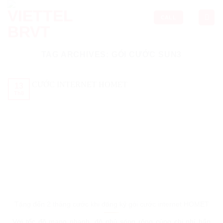
Skip
to
CALL
content
TAG ARCHIVES:
GÓI CƯỚC SUN3
13
Th8
Tặng đến 2 tháng cước khi đăng ký gói cước internet HOMET
Với tốc độ mạng nhanh, độ phủ sóng rộng cùng chi phí hấp