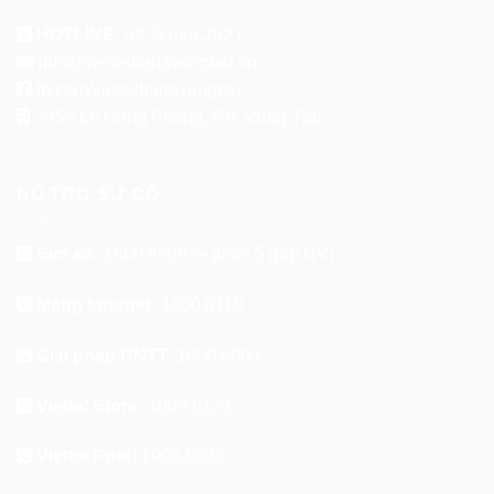
HOTLINE:
0379.666.282 |
ZALO
info@viettelbariavungtau.vn
fb.com/viettelbariavungtau
205A Lê Hồng Phong, P.8, Vũng Tàu
HỖ TRỢ SỰ CỐ
Sim số:
1800.8098
(+ phím 5 gặp NV)
Mạng Internet:
1800.8119
Giải pháp CNTT:
1800.8000
Viettel Store:
1800.8123
Viettel Post:
1900.8095