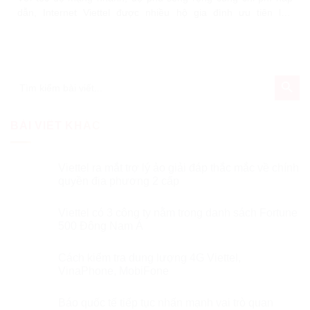
dẫn, Internet Viettel được nhiều hộ gia đình ưu tiên lựa
chọn. Internet Viettel giá rẻ nhằm giúp người dùng tối ưu chi
phí khi khách hàng đăng ký và hòa mạng internet cáp quang
Viettel như gói cước HOMET với nhiều ưu đãi cực
SEARCH BU
Search
for:
BÀI VIẾT KHÁC
Viettel ra mắt trợ lý ảo giải đáp thắc mắc về chính
quyền địa phương 2 cấp
Viettel có 3 công ty nằm trong danh sách Fortune
500 Đông Nam Á
Cách kiểm tra dung lượng 4G Viettel,
VinaPhone, MobiFone
Báo quốc tế tiếp tục nhấn mạnh vai trò quan