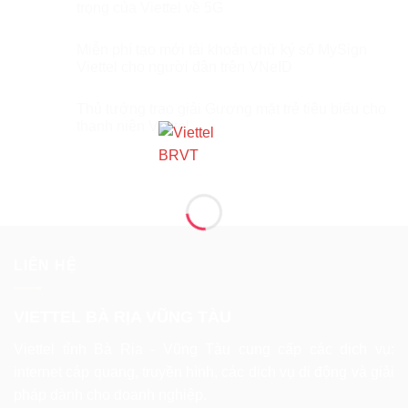
trọng của Viettel về 5G
Miễn phí tạo mới tài khoản chữ ký số MySign
Viettel cho người dân trên VNeID
Thủ tướng trao giải Gương mặt trẻ tiêu biểu cho
thanh niên Viettel
LIÊN HỆ
VIETTEL BÀ RỊA VŨNG TÀU
Viettel tỉnh Bà Rịa - Vũng Tàu cung cấp các dịch vụ:
internet cáp quang, truyền hình, các dịch vụ di động và giải
pháp dành cho doanh nghiệp.