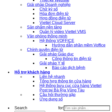
Thiết kế Website
Giải pháp Doanh nghiệp
Chữ ký số
Hóa đơn điện tử
Hợp đồng điện tử
Viettel Cloud Server
Sản phẩm nền tảng
Quản lý video Viettel VMS
Văn phòng thông minh
Hệ thống VOFFICE
Hướng dẫn phần mềm Voffice
Chính quyền điện tử
Giải pháp Giáo dục
Cổng thông tin điện tử
Giải pháp Y tế
Báo cáo dịch bệnh
Hỗ trợ khách hàng
Liên hệ nhanh
Tổng hợp thông tin cửa hàng
Hệ thống bưu cục cửa hàng Viettel
Post tại Bà Rịa Vũng Tàu
Câu hỏi thường gặp
Ứng dụng số
Search for: