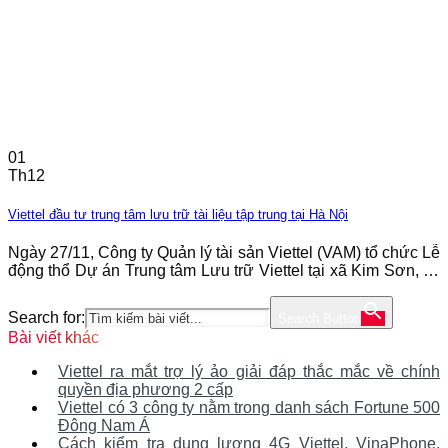
01
Th12
Viettel đầu tư trung tâm lưu trữ tài liệu tập trung tại Hà Nội
Ngày 27/11, Công ty Quản lý tài sản Viettel (VAM) tổ chức Lễ
động thổ Dự án Trung tâm Lưu trữ Viettel tại xã Kim Sơn, thị
xã Sơn Tây, thành phố Hà Nội. Dự án đánh dấu bước phát
triển quan trọng về cơ sở hạ tầng lưu trữ tài liệu tập trung
Search for:
Search Button
cho
Bài viết khác
Viettel ra mắt trợ lý ảo giải đáp thắc mắc về chính
quyền địa phương 2 cấp
Viettel có 3 công ty nằm trong danh sách Fortune 500
Đông Nam Á
Cách kiểm tra dung lượng 4G Viettel, VinaPhone,