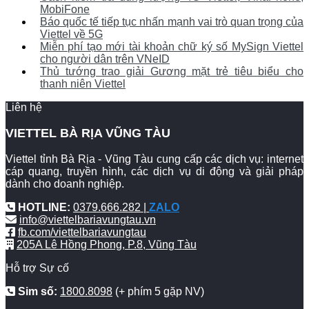
MobiFone
Báo quốc tế tiếp tục nhấn mạnh vai trò quan trọng của
Viettel về 5G
Miễn phí tạo mới tài khoản chữ ký số MySign Viettel
cho người dân trên VNeID
Thủ tướng trao giải Gương mặt trẻ tiêu biểu cho
thanh niên Viettel
Liên hệ
VIETTEL BÀ RỊA VŨNG TÀU
Viettel tỉnh Bà Rịa - Vũng Tàu cung cấp các dịch vụ: internet
cáp quang, truyền hình, các dịch vụ di động và giải pháp
dành cho doanh nghiệp.
HOTLINE:
0379.666.282 |
ZALO
info@viettelbariavungtau.vn
fb.com/viettelbariavungtau
205A Lê Hồng Phong, P.8, Vũng Tàu
Hỗ trợ Sự cố
Sim số:
1800.8098
(+ phím 5 gặp NV)