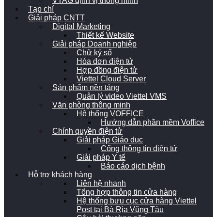
VTAG định vị thông minh
Tạp chí
Giải pháp CNTT
Digital Marketing
Thiết kế Website
Giải pháp Doanh nghiệp
Chữ ký số
Hóa đơn điện tử
Hợp đồng điện tử
Viettel Cloud Server
Sản phẩm nền tảng
Quản lý video Viettel VMS
Văn phòng thông minh
Hệ thống VOFFICE
Hướng dẫn phần mềm Voffice
Chính quyền điện tử
Giải pháp Giáo dục
Cổng thông tin điện tử
Giải pháp Y tế
Báo cáo dịch bệnh
Hỗ trợ khách hàng
Liên hệ nhanh
Tổng hợp thông tin cửa hàng
Hệ thống bưu cục cửa hàng Viettel
Post tại Bà Rịa Vũng Tàu