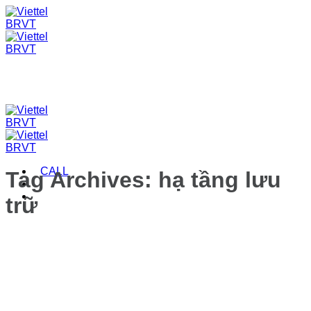
Skip
to
content
CALL
Tag Archives:
hạ tầng lưu
trữ