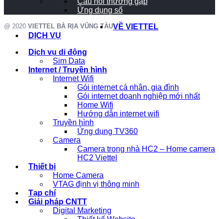
Câu hỏi thường gặp
Ứng dụng số
@ 2020
VIETTEL BÀ RỊA VŨNG TÀU
VỀ VIETTEL
DỊCH VỤ
Dịch vụ di động
Sim Data
Internet / Truyền hình
Internet Wifi
Gói internet cá nhân, gia đình
Gói internet doanh nghiệp mới nhất
Home Wifi
Hướng dẫn internet wifi
Truyền hình
Ứng dụng TV360
Camera
Camera trong nhà HC2 – Home camera
HC2 Viettel
Thiết bị
Home Camera
VTAG định vị thông minh
Tạp chí
Giải pháp CNTT
Digital Marketing