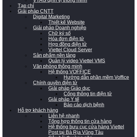
VTAG định vị thông minh
Tạp chí
Giải pháp CNTT
Digital Marketing
Thiết kế Website
Giải pháp Doanh nghiệp
Chữ ký số
Hóa đơn điện tử
Hợp đồng điện tử
Viettel Cloud Server
Sản phẩm nền tảng
Quản lý video Viettel VMS
Văn phòng thông minh
Hệ thống VOFFICE
Hướng dẫn phần mềm Voffice
Chính quyền điện tử
Giải pháp Giáo dục
Cổng thông tin điện tử
Giải pháp Y tế
Báo cáo dịch bệnh
Hỗ trợ khách hàng
Liên hệ nhanh
Tổng hợp thông tin cửa hàng
Hệ thống bưu cục cửa hàng Viettel
Post tại Bà Rịa Vũng Tàu