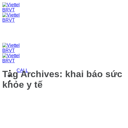
Skip
to
content
CALL
Tag Archives:
khai báo sức
khỏe y tế