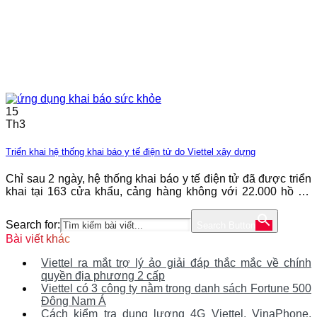
15
Th3
Triển khai hệ thống khai báo y tế điện tử do Viettel xây dựng
Chỉ sau 2 ngày, hệ thống khai báo y tế điện tử đã được triển
khai tại 163 cửa khẩu, cảng hàng không với 22.000 hồ sơ
được khai báo. Bộ Thông tin và Truyền thông chính thức
khai trương Hệ thống khai báo y tế điện tử (Vietnam health
Search for:
Search Button
declaration) do Tổng công ty giải pháp
Bài viết khác
Viettel ra mắt trợ lý ảo giải đáp thắc mắc về chính
quyền địa phương 2 cấp
Viettel có 3 công ty nằm trong danh sách Fortune 500
Đông Nam Á
Cách kiểm tra dung lượng 4G Viettel, VinaPhone,