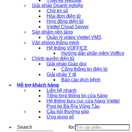
Thiết kế Website
Giải pháp Doanh nghiệp
Chữ ký số
Hóa đơn điện tử
Hợp đồng điện tử
Viettel Cloud Server
Sản phẩm nền tảng
Quản lý video Viettel VMS
Văn phòng thông minh
Hệ thống VOFFICE
Hướng dẫn phần mềm Voffice
Chính quyền điện tử
Giải pháp Giáo dục
Cổng thông tin điện tử
Giải pháp Y tế
Báo cáo dịch bệnh
Hỗ trợ khách hàng
Liên hệ nhanh
Tổng hợp thông tin cửa hàng
Hệ thống bưu cục cửa hàng Viettel
Post tại Bà Rịa Vũng Tàu
Câu hỏi thường gặp
Ứng dụng số
Search for: