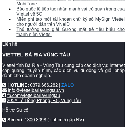
MobiFone
Báo quốc tế tiếp tục nhấn mạnh vai trò quan trọng của
Viettel về 5G
Miễn phí tạo mới tài khoản chữ ký số MySign Viettel
cho người dân trên VNeID
Thủ tướng trao giải Gương mặt trẻ tiêu biểu cho
thanh niên Viettel
Liên hệ
VIETTEL BÀ RỊA VŨNG TÀU
Viettel tỉnh Bà Rịa - Vũng Tàu cung cấp các dịch vụ: internet
cáp quang, truyền hình, các dịch vụ di động và giải pháp
dành cho doanh nghiệp.
HOTLINE:
0379.666.282 |
ZALO
info@viettelbariavungtau.vn
fb.com/viettelbariavungtau
205A Lê Hồng Phong, P.8, Vũng Tàu
Hỗ trợ Sự cố
Sim số:
1800.8098
(+ phím 5 gặp NV)