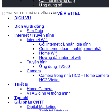
Câu hỏi thường gặp
Ứng dụng số
@ 2020
VIETTEL BÀ RỊA VŨNG TÀU
VỀ VIETTEL
DỊCH VỤ
Dịch vụ di động
Sim Data
Internet / Truyền hình
Internet Wifi
Gói internet cá nhân, gia đình
Gói internet doanh nghiệp mới nhất
Home Wifi
Hướng dẫn internet wifi
Truyền hình
Ứng dụng TV360
Camera
Camera trong nhà HC2 – Home camera
HC2 Viettel
Thiết bị
Home Camera
VTAG định vị thông minh
Tạp chí
Giải pháp CNTT
Digital Marketing