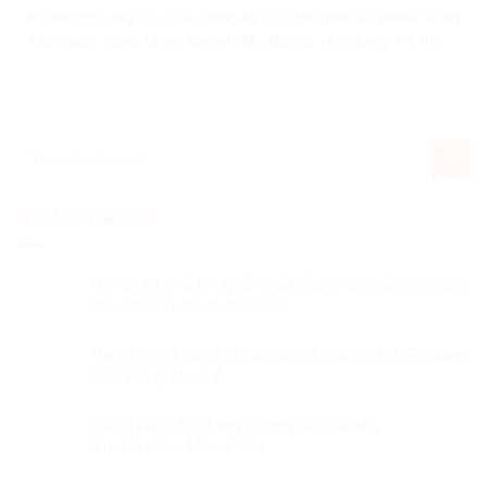
Nhằm đáp ứng nhu cầu đăng ký lắp đặt internet Viettel Vũng
Tàu ngày càng tăng, Viettel đã đầu tư xây dựng hệ thống
mạng cáp quang với công nghệ mới nhất kèm theo nhiều gói
cước khuyến mãi hấp dẫn. Chi phí sử dụng chỉ từ 165.000
đ/tháng, tốc độ lên đến hàng trăm
SEARCH BU
Search
for:
BÀI VIẾT KHÁC
Viettel ra mắt trợ lý ảo giải đáp thắc mắc về chính
quyền địa phương 2 cấp
Viettel có 3 công ty nằm trong danh sách Fortune
500 Đông Nam Á
Cách kiểm tra dung lượng 4G Viettel,
VinaPhone, MobiFone