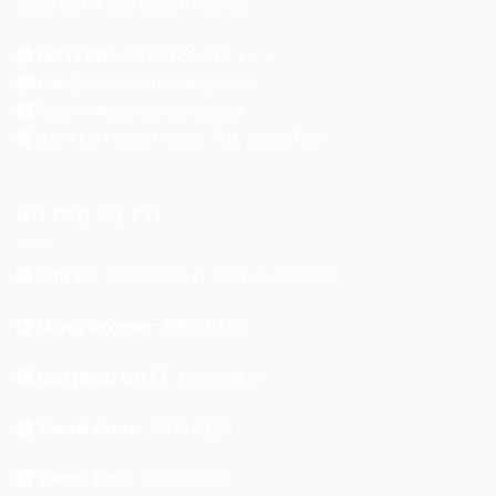
pháp dành cho doanh nghiệp.
HOTLINE:
0379.666.282 |
ZALO
info@viettelbariavungtau.vn
fb.com/viettelbariavungtau
205A Lê Hồng Phong, P.8, Vũng Tàu
HỖ TRỢ SỰ CỐ
Sim số:
1800.8098
(+ phím 5 gặp NV)
Mạng Internet:
1800.8119
Giải pháp CNTT:
1800.8000
Viettel Store:
1800.8123
Viettel Post:
1900.8095