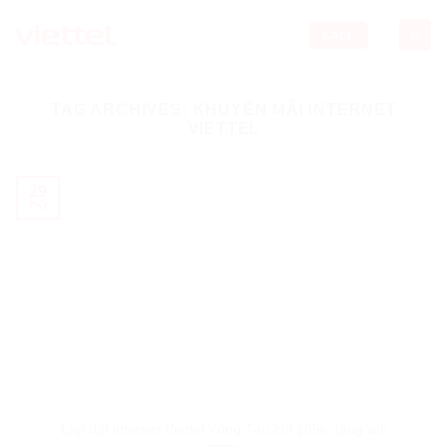
Skip
to
CALL
content
TAG ARCHIVES:
KHUYẾN MÃI INTERNET
VIETTEL
29
Th7
Lắp đặt internet Viettel Vũng Tàu chỉ 165k, tặng wifi