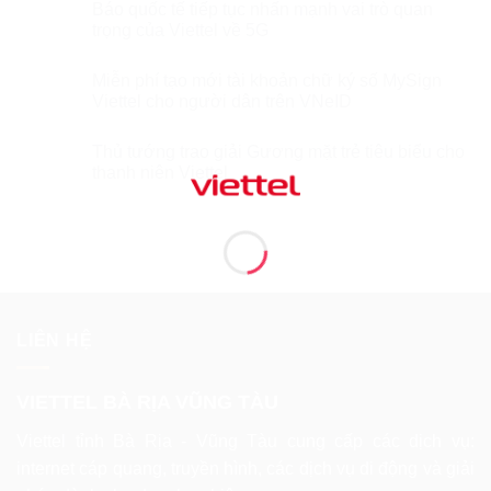
Báo quốc tế tiếp tục nhấn mạnh vai trò quan
trọng của Viettel về 5G
Miễn phí tạo mới tài khoản chữ ký số MySign
Viettel cho người dân trên VNeID
Thủ tướng trao giải Gương mặt trẻ tiêu biểu cho
thanh niên Viettel
LIÊN HỆ
VIETTEL BÀ RỊA VŨNG TÀU
Viettel tỉnh Bà Rịa - Vũng Tàu cung cấp các dịch vụ:
internet cáp quang, truyền hình, các dịch vụ di động và giải