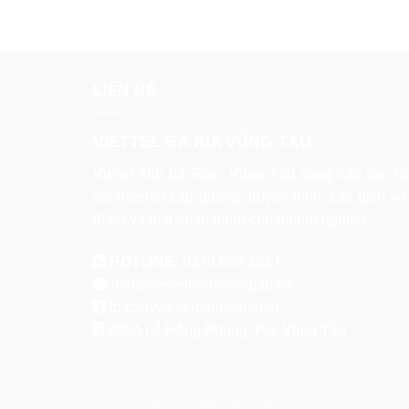
LIÊN HỆ
VIETTEL BÀ RỊA VŨNG TÀU
Viettel tỉnh Bà Rịa - Vũng Tàu cung cấp các dị
vụ: internet cáp quang, truyền hình, các dịch vụ 
động và giải pháp dành cho doanh nghiệp.
HOTLINE:
0379.666.282 |
ZALO
info@viettelbariavungtau.vn
fb.com/viettelbariavungtau
205A Lê Hồng Phong, P.8, Vũng Tàu
@ 2020
VIETTEL BÀ RỊA VŨNG TÀU