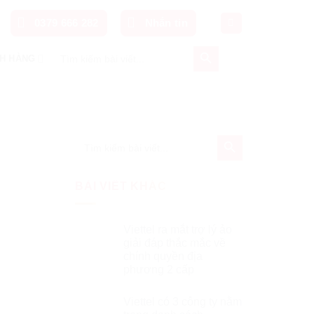
0379 666 282
Nhắn tin
SEARCH BUTTON
Search
H HÀNG
for:
SEARCH BUTTON
Search
for:
BÀI VIẾT KHÁC
Viettel ra mắt trợ lý ảo
giải đáp thắc mắc về
chính quyền địa
phương 2 cấp
Viettel có 3 công ty nằm