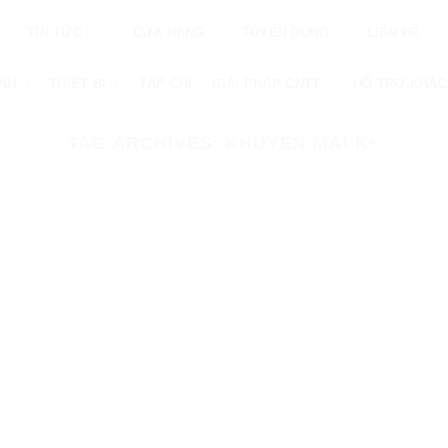
TIN TỨC
CỬA HÀNG
TUYỂN DỤNG
LIÊN HỆ
ÌNH
THIẾT BỊ
TẠP CHÍ
GIẢI PHÁP CNTT
HỖ TRỢ KHÁC
TAG ARCHIVES:
KHUYẾN MÃI K+