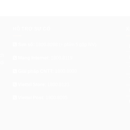
HỖ TRỢ SỰ CỐ
X
Sim số:
1800.8098
(+ phím 5 gặp NV)
ch
Mạng Internet:
1800.8119
di
Giải pháp CNTT:
1800.8000
Viettel Store:
1800.8123
Viettel Post:
1900.8095