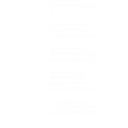
trong danh sách
Fortune 500 Đông Nam
Á
Cách kiểm tra dung
lượng 4G Viettel,
VinaPhone, MobiFone
Báo quốc tế tiếp tục
nhấn mạnh vai trò quan
trọng của Viettel về 5G
Miễn phí tạo mới tài
khoản chữ ký số
MySign Viettel cho
người dân trên VNeID
Thủ tướng trao giải
Gương mặt trẻ tiêu biểu
cho thanh niên Viettel