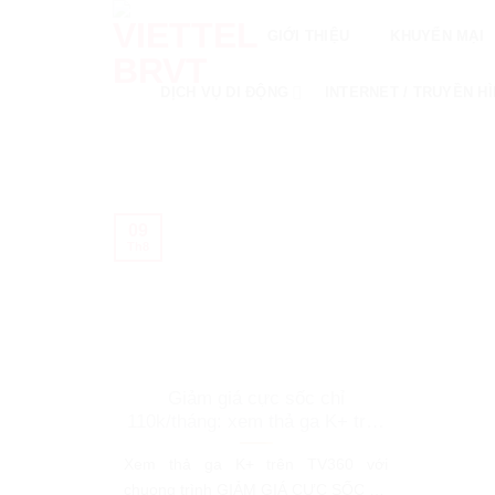
Skip
GIỚI THIỆU
KHUYẾN MẠI
to
content
DỊCH VỤ DI ĐỘNG
INTERNET / TRUYỀN H
09
Th8
Giảm giá cực sốc chỉ
110k/tháng: xem thả ga K+ trên
TV360
Xem thả ga K+ trên TV360 với
chuong trình GIẢM GIÁ CỰC SỐC chỉ