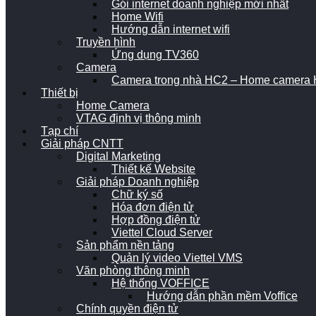
Gói internet doanh nghiệp mới nhất
Home Wifi
Hướng dẫn internet wifi
Truyền hình
Ứng dụng TV360
Camera
Camera trong nhà HC2 – Home camera H
Thiết bị
Home Camera
VTAG định vị thông minh
Tạp chí
Giải pháp CNTT
Digital Marketing
Thiết kế Website
Giải pháp Doanh nghiệp
Chữ ký số
Hóa đơn điện tử
Hợp đồng điện tử
Viettel Cloud Server
Sản phẩm nền tảng
Quản lý video Viettel VMS
Văn phòng thông minh
Hệ thống VOFFICE
Hướng dẫn phần mềm Voffice
Chính quyền điện tử