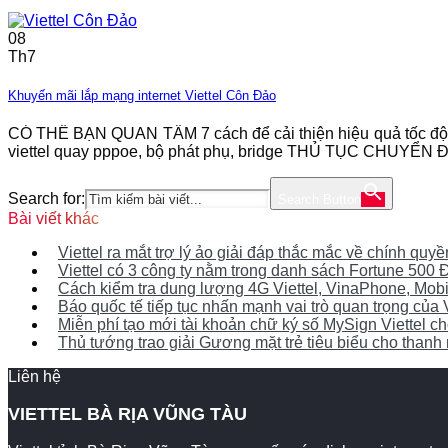
08
Th7
Khuyến mãi lắp mạng internet Viettel Côn Đảo
CÓ THỂ BẠN QUAN TÂM 7 cách để cải thiện hiệu quả tố
viettel quay pppoe, bộ phát phụ, bridge THỦ TỤC CHU
Search for:
Search Button
Bài viết khác
Viettel ra mắt trợ lý ảo giải đáp thắc mắc về chính qu
Viettel có 3 công ty nằm trong danh sách Fortune 50
Cách kiểm tra dung lượng 4G Viettel, VinaPhone, Mob
Báo quốc tế tiếp tục nhấn mạnh vai trò quan trọng của 
Miễn phí tạo mới tài khoản chữ ký số MySign Viettel 
Thủ tướng trao giải Gương mặt trẻ tiêu biểu cho thanh n
Liên hệ
VIETTEL BÀ RỊA VŨNG TÀU