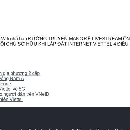
c độ Wifi nhà bạn ĐƯỜNG TRUYỀN MẠNG ĐỂ LIVESTREAM ỔN 
YỂN ĐỔI CHỦ SỞ HỮU KHI LẮP ĐẶT INTERNET VIETTEL 4 ĐIỀ
yền địa phương 2 cấp
0 Đông Nam Á
iFone
Viettel về 5G
cho người dân trên VNeID
iên Viettel