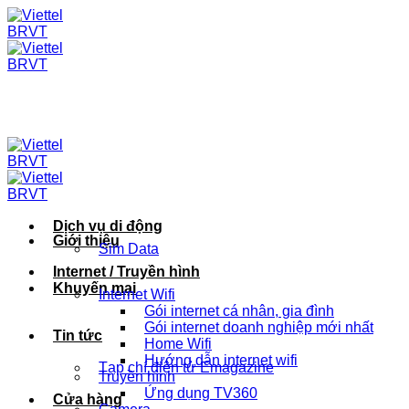
Skip
to
content
Dịch vụ di động
Giới thiệu
Sim Data
Internet / Truyền hình
Khuyến mại
Internet Wifi
Gói internet cá nhân, gia đình
Gói internet doanh nghiệp mới nhất
Tin tức
Home Wifi
Hướng dẫn internet wifi
Tạp chí điện tử Emagazine
Truyền hình
Ứng dụng TV360
Cửa hàng