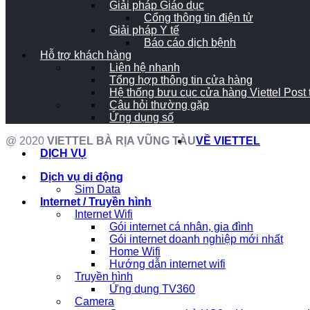
Giải pháp Giáo dục
Cổng thông tin điện tử
Giải pháp Y tế
Báo cáo dịch bệnh
Hỗ trợ khách hàng
Liên hệ nhanh
Tổng hợp thông tin cửa hàng
Hệ thống bưu cục cửa hàng Viettel Post
Câu hỏi thường gặp
Ứng dụng số
@ 2020
VIETTEL BÀ RỊA VŨNG TÀU
VỀ VIETTEL
DỊCH VỤ
Dịch vụ di động
Sim Data
Internet / Truyền hình
Internet Wifi
Gói internet cá nhân, gia đình
Gói internet doanh nghiệp mới nhất
Home Wifi
Hướng dẫn internet wifi
Truyền hình
Ứng dụng TV360
Camera