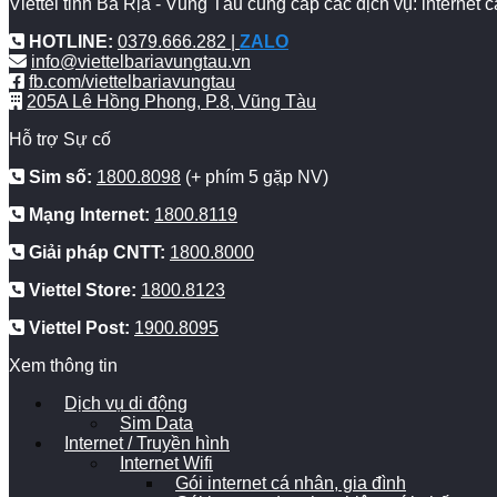
Viettel tỉnh Bà Rịa - Vũng Tàu cung cấp các dịch vụ: internet
HOTLINE:
0379.666.282 |
ZALO
info@viettelbariavungtau.vn
fb.com/viettelbariavungtau
205A Lê Hồng Phong, P.8, Vũng Tàu
Hỗ trợ Sự cố
Sim số:
1800.8098
(+ phím 5 gặp NV)
Mạng Internet:
1800.8119
Giải pháp CNTT:
1800.8000
Viettel Store:
1800.8123
Viettel Post:
1900.8095
Xem thông tin
Dịch vụ di động
Sim Data
Internet / Truyền hình
Internet Wifi
Gói internet cá nhân, gia đình