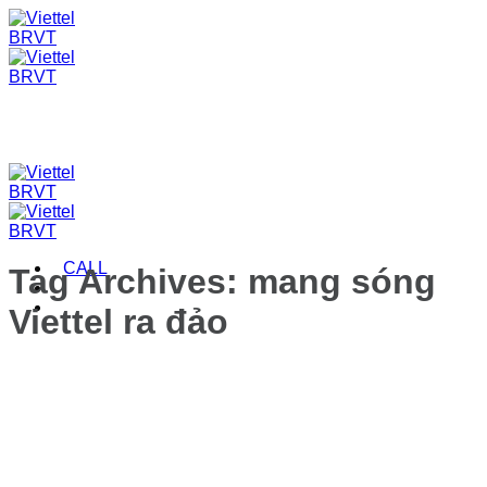
Skip
to
content
CALL
Tag Archives:
mang sóng
Viettel ra đảo