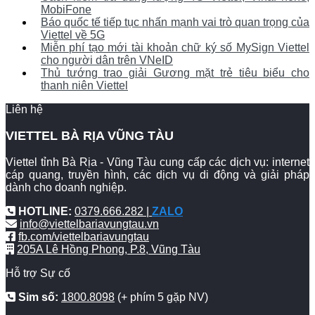
MobiFone
Báo quốc tế tiếp tục nhấn mạnh vai trò quan trọng của
Viettel về 5G
Miễn phí tạo mới tài khoản chữ ký số MySign Viettel
cho người dân trên VNeID
Thủ tướng trao giải Gương mặt trẻ tiêu biểu cho
thanh niên Viettel
Liên hệ
VIETTEL BÀ RỊA VŨNG TÀU
Viettel tỉnh Bà Rịa - Vũng Tàu cung cấp các dịch vụ: internet
cáp quang, truyền hình, các dịch vụ di động và giải pháp
dành cho doanh nghiệp.
HOTLINE:
0379.666.282 |
ZALO
info@viettelbariavungtau.vn
fb.com/viettelbariavungtau
205A Lê Hồng Phong, P.8, Vũng Tàu
Hỗ trợ Sự cố
Sim số:
1800.8098
(+ phím 5 gặp NV)