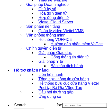
Thiết kế Website
Giải pháp Doanh nghiệp
Chữ ký số
Hóa đơn điện tử
Hợp đồng điện tử
Viettel Cloud Server
Sản phẩm nền tảng
Quản lý video Viettel VMS
Văn phòng thông minh
Hệ thống VOFFICE
Hướng dẫn phần mềm Voffice
Chính quyền điện tử
Giải pháp Giáo dục
Cổng thông tin điện tử
Giải pháp Y tế
Báo cáo dịch bệnh
Hỗ trợ khách hàng
Liên hệ nhanh
Tổng hợp thông tin cửa hàng
Hệ thống bưu cục cửa hàng Viettel
Post tại Bà Rịa Vũng Tàu
Câu hỏi thường gặp
Ứng dụng số
Search for: