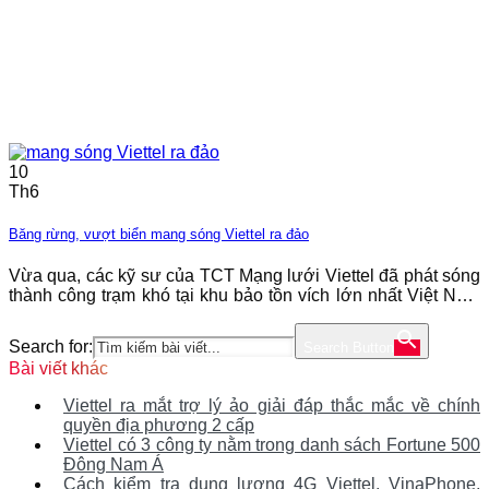
10
Th6
Băng rừng, vượt biển mang sóng Viettel ra đảo
Vừa qua, các kỹ sư của TCT Mạng lưới Viettel đã phát sóng
thành công trạm khó tại khu bảo tồn vích lớn nhất Việt Nam
trên hòn Bảy Cạnh, Côn Đảo. “Quang ơi, tại trạm kiểm lâm
Bảy Cạnh cũng có thể bắt được sóng 3G rồi, nay anh có thể
Search for:
Search Button
gọi về cho
Bài viết khác
Viettel ra mắt trợ lý ảo giải đáp thắc mắc về chính
quyền địa phương 2 cấp
Viettel có 3 công ty nằm trong danh sách Fortune 500
Đông Nam Á
Cách kiểm tra dung lượng 4G Viettel, VinaPhone,