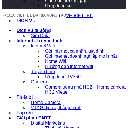
Câu hỏi thường gặp
Ứng dụng số
@ 2020
VIETTEL BÀ RỊA VŨNG TÀU
VỀ VIETTEL
DỊCH VỤ
Dịch vụ di động
Sim Data
Internet / Truyền hình
Internet Wifi
Gói internet cá nhân, gia đình
Gói internet doanh nghiệp mới nhất
Home Wifi
Hướng dẫn internet wifi
Truyền hình
Ứng dụng TV360
Camera
Camera trong nhà HC2 – Home camera
HC2 Viettel
Thiết bị
Home Camera
VTAG định vị thông minh
Tạp chí
Giải pháp CNTT
Digital Marketing