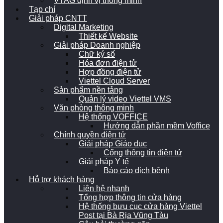
VTAG định vị thông minh
Tạp chí
Giải pháp CNTT
Digital Marketing
Thiết kế Website
Giải pháp Doanh nghiệp
Chữ ký số
Hóa đơn điện tử
Hợp đồng điện tử
Viettel Cloud Server
Sản phẩm nền tảng
Quản lý video Viettel VMS
Văn phòng thông minh
Hệ thống VOFFICE
Hướng dẫn phần mềm Voffice
Chính quyền điện tử
Giải pháp Giáo dục
Cổng thông tin điện tử
Giải pháp Y tế
Báo cáo dịch bệnh
Hỗ trợ khách hàng
Liên hệ nhanh
Tổng hợp thông tin cửa hàng
Hệ thống bưu cục cửa hàng Viettel
Post tại Bà Rịa Vũng Tàu