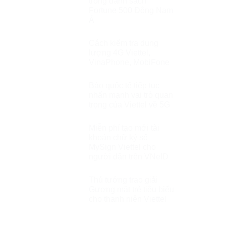
trong danh sách
Fortune 500 Đông Nam
Á
Cách kiểm tra dung
lượng 4G Viettel,
VinaPhone, MobiFone
Báo quốc tế tiếp tục
nhấn mạnh vai trò quan
trọng của Viettel về 5G
Miễn phí tạo mới tài
khoản chữ ký số
MySign Viettel cho
người dân trên VNeID
Thủ tướng trao giải
Gương mặt trẻ tiêu biểu
cho thanh niên Viettel