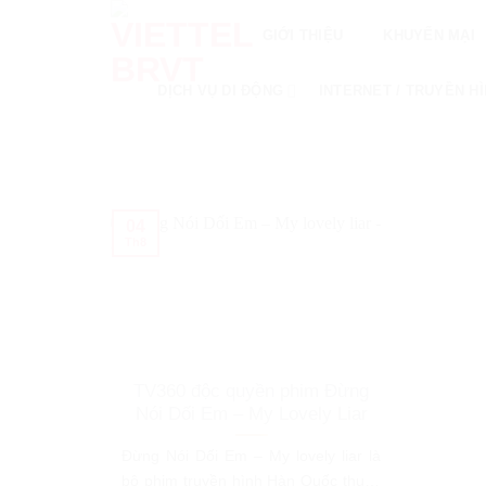
Skip
GIỚI THIỆU
KHUYẾN MẠI
to
content
DỊCH VỤ DI ĐỘNG
INTERNET / TRUYỀN H
04
Th8
TV360 độc quyền phim Đừng
Nói Dối Em – My Lovely Liar
Đừng Nói Dối Em – My lovely liar là
bộ phim truyền hình Hàn Quốc thuộc