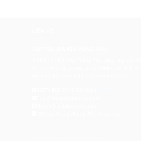
LIÊN HỆ
VIETTEL BÀ RỊA VŨNG TÀU
Viettel tỉnh Bà Rịa - Vũng Tàu cung cấp các dị
vụ: internet cáp quang, truyền hình, các dịch vụ 
động và giải pháp dành cho doanh nghiệp.
HOTLINE:
0379.666.282 |
ZALO
info@viettelbariavungtau.vn
fb.com/viettelbariavungtau
205A Lê Hồng Phong, P.8, Vũng Tàu
@ 2020
VIETTEL BÀ RỊA VŨNG TÀU