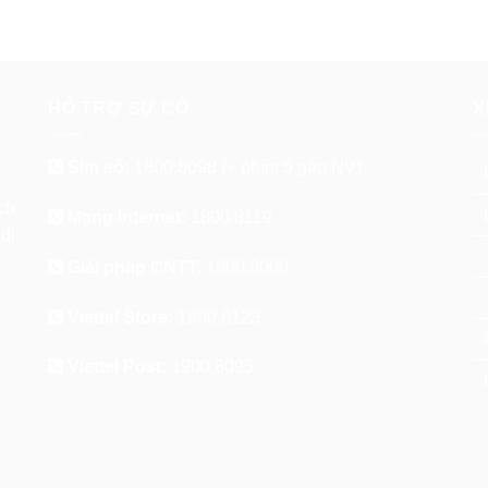
HỖ TRỢ SỰ CỐ
X
Sim số:
1800.8098
(+ phím 5 gặp NV)
ch
Mạng Internet:
1800.8119
di
Giải pháp CNTT:
1800.8000
Viettel Store:
1800.8123
Viettel Post:
1900.8095