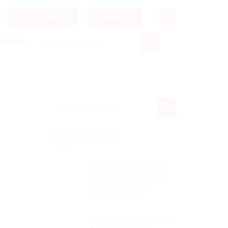
0379 666 282
Nhắn tin
SEARCH BUTTON
Search
H HÀNG
for:
SEARCH BUTTON
Search
for:
BÀI VIẾT KHÁC
Viettel ra mắt trợ lý ảo
giải đáp thắc mắc về
chính quyền địa
phương 2 cấp
Viettel có 3 công ty nằm