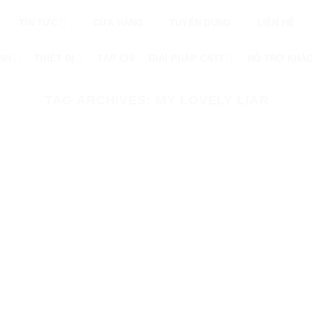
TIN TỨC
CỬA HÀNG
TUYỂN DỤNG
LIÊN HỆ
ÌNH
THIẾT BỊ
TẠP CHÍ
GIẢI PHÁP CNTT
HỖ TRỢ KHÁC
TAG ARCHIVES:
MY LOVELY LIAR