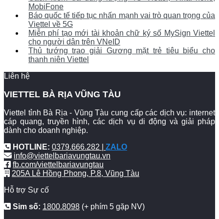
MobiFone
Báo quốc tế tiếp tục nhấn mạnh vai trò quan trọng của
Viettel về 5G
Miễn phí tạo mới tài khoản chữ ký số MySign Viettel
cho người dân trên VNeID
Thủ tướng trao giải Gương mặt trẻ tiêu biểu cho
thanh niên Viettel
Liên hệ
VIETTEL BÀ RỊA VŨNG TÀU
Viettel tỉnh Bà Rịa - Vũng Tàu cung cấp các dịch vụ: internet
cáp quang, truyền hình, các dịch vụ di động và giải pháp
dành cho doanh nghiệp.
HOTLINE:
0379.666.282 |
ZALO
info@viettelbariavungtau.vn
fb.com/viettelbariavungtau
205A Lê Hồng Phong, P.8, Vũng Tàu
Hỗ trợ Sự cố
Sim số:
1800.8098
(+ phím 5 gặp NV)