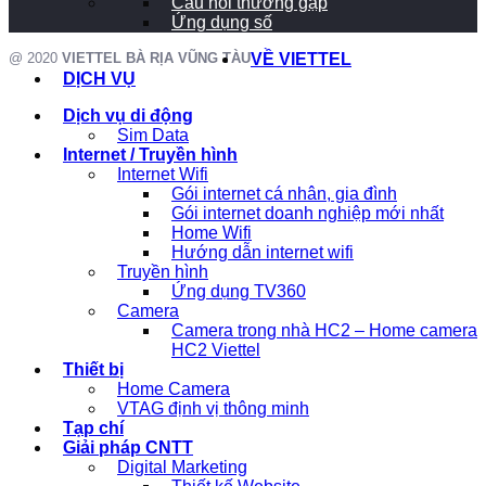
Câu hỏi thường gặp
Ứng dụng số
@ 2020
VIETTEL BÀ RỊA VŨNG TÀU
VỀ VIETTEL
DỊCH VỤ
Dịch vụ di động
Sim Data
Internet / Truyền hình
Internet Wifi
Gói internet cá nhân, gia đình
Gói internet doanh nghiệp mới nhất
Home Wifi
Hướng dẫn internet wifi
Truyền hình
Ứng dụng TV360
Camera
Camera trong nhà HC2 – Home camera
HC2 Viettel
Thiết bị
Home Camera
VTAG định vị thông minh
Tạp chí
Giải pháp CNTT
Digital Marketing