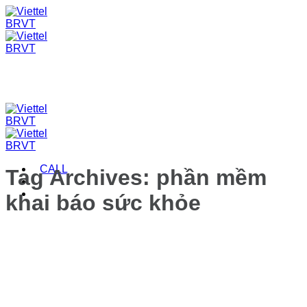
Skip
to
content
CALL
Tag Archives:
phần mềm
khai báo sức khỏe