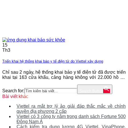
15
Th3
Triển khai hệ thống khai báo y tế điện tử do Viettel xây dựng
Chỉ sau 2 ngày, hệ thống khai báo y tế điện tử đã được triển
khai tại 163 cửa khẩu, cảng hàng không với 22.000 hồ sơ
được khai báo. Bộ Thông tin và Truyền thông chính thức
khai trương Hệ thống khai báo y tế điện tử (Vietnam health
Search for:
Search Button
declaration) do Tổng công ty giải pháp
Bài viết khác
Viettel ra mắt trợ lý ảo giải đáp thắc mắc về chính
quyền địa phương 2 cấp
Viettel có 3 công ty nằm trong danh sách Fortune 500
Đông Nam Á
Cách kiểm tra dung lượng 4G Viettel, VinaPhone,