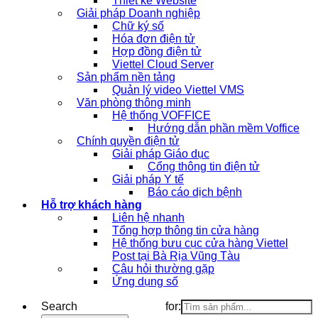
Thiết kế Website
Giải pháp Doanh nghiệp
Chữ ký số
Hóa đơn điện tử
Hợp đồng điện tử
Viettel Cloud Server
Sản phẩm nền tảng
Quản lý video Viettel VMS
Văn phòng thông minh
Hệ thống VOFFICE
Hướng dẫn phần mềm Voffice
Chính quyền điện tử
Giải pháp Giáo dục
Cổng thông tin điện tử
Giải pháp Y tế
Báo cáo dịch bệnh
Hỗ trợ khách hàng
Liên hệ nhanh
Tổng hợp thông tin cửa hàng
Hệ thống bưu cục cửa hàng Viettel
Post tại Bà Rịa Vũng Tàu
Câu hỏi thường gặp
Ứng dụng số
Search for: