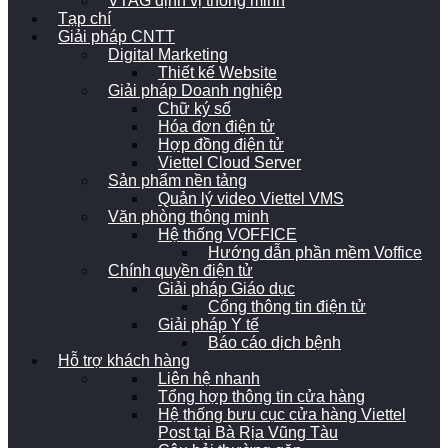
VTAG định vị thông minh
Tạp chí
Giải pháp CNTT
Digital Marketing
Thiết kế Website
Giải pháp Doanh nghiệp
Chữ ký số
Hóa đơn điện tử
Hợp đồng điện tử
Viettel Cloud Server
Sản phẩm nền tảng
Quản lý video Viettel VMS
Văn phòng thông minh
Hệ thống VOFFICE
Hướng dẫn phần mềm Voffice
Chính quyền điện tử
Giải pháp Giáo dục
Cổng thông tin điện tử
Giải pháp Y tế
Báo cáo dịch bệnh
Hỗ trợ khách hàng
Liên hệ nhanh
Tổng hợp thông tin cửa hàng
Hệ thống bưu cục cửa hàng Viettel
Post tại Bà Rịa Vũng Tàu