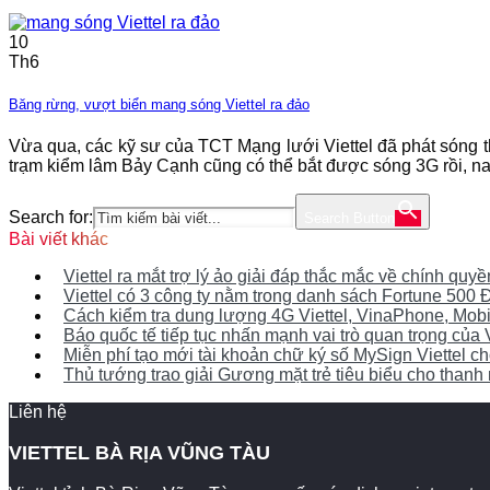
10
Th6
Băng rừng, vượt biển mang sóng Viettel ra đảo
Vừa qua, các kỹ sư của TCT Mạng lưới Viettel đã phát sóng t
trạm kiểm lâm Bảy Cạnh cũng có thể bắt được sóng 3G rồi, na
Search for:
Search Button
Bài viết khác
Viettel ra mắt trợ lý ảo giải đáp thắc mắc về chính qu
Viettel có 3 công ty nằm trong danh sách Fortune 50
Cách kiểm tra dung lượng 4G Viettel, VinaPhone, Mob
Báo quốc tế tiếp tục nhấn mạnh vai trò quan trọng của 
Miễn phí tạo mới tài khoản chữ ký số MySign Viettel 
Thủ tướng trao giải Gương mặt trẻ tiêu biểu cho thanh n
Liên hệ
VIETTEL BÀ RỊA VŨNG TÀU