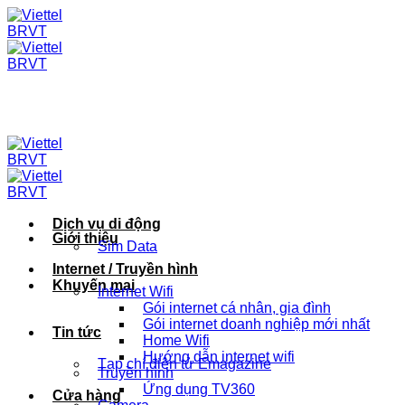
Skip
to
content
Dịch vụ di động
Giới thiệu
Sim Data
Internet / Truyền hình
Khuyến mại
Internet Wifi
Gói internet cá nhân, gia đình
Gói internet doanh nghiệp mới nhất
Tin tức
Home Wifi
Hướng dẫn internet wifi
Tạp chí điện tử Emagazine
Truyền hình
Ứng dụng TV360
Cửa hàng