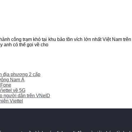
hành công trạm khó tại khu bảo tồn vích lớn nhất Việt Nam trê
y anh có thể gọi về cho
yền địa phương 2 cấp
0 Đông Nam Á
iFone
Viettel về 5G
cho người dân trên VNeID
iên Viettel