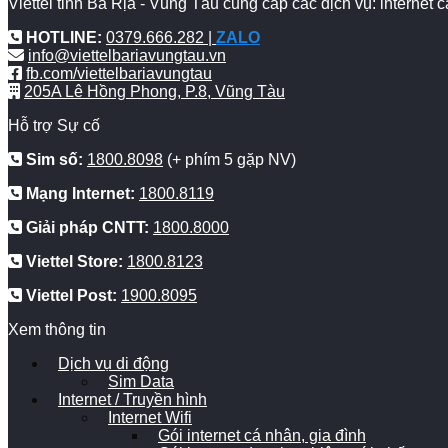
Viettel tỉnh Bà Rịa - Vũng Tàu cung cấp các dịch vụ: internet
HOTLINE:
0379.666.282 |
ZALO
info@viettelbariavungtau.vn
fb.com/viettelbariavungtau
205A Lê Hồng Phong, P.8, Vũng Tàu
Hỗ trợ Sự cố
Sim số:
1800.8098
(+ phím 5 gặp NV)
Mạng Internet:
1800.8119
Giải pháp CNTT:
1800.8000
Viettel Store:
1800.8123
Viettel Post:
1900.8095
Xem thông tin
Dịch vụ di động
Sim Data
Internet / Truyền hình
Internet Wifi
Gói internet cá nhân, gia đình