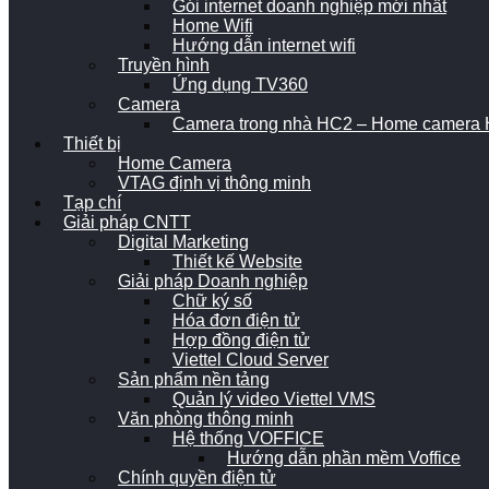
Gói internet doanh nghiệp mới nhất
Home Wifi
Hướng dẫn internet wifi
Truyền hình
Ứng dụng TV360
Camera
Camera trong nhà HC2 – Home camera H
Thiết bị
Home Camera
VTAG định vị thông minh
Tạp chí
Giải pháp CNTT
Digital Marketing
Thiết kế Website
Giải pháp Doanh nghiệp
Chữ ký số
Hóa đơn điện tử
Hợp đồng điện tử
Viettel Cloud Server
Sản phẩm nền tảng
Quản lý video Viettel VMS
Văn phòng thông minh
Hệ thống VOFFICE
Hướng dẫn phần mềm Voffice
Chính quyền điện tử