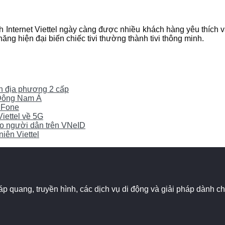
nh Internet Viettel ngày càng được nhiều khách hàng yêu thích
ng hiện đại biến chiếc tivi thường thành tivi thông minh.
yền địa phương 2 cấp
0 Đông Nam Á
iFone
Viettel về 5G
cho người dân trên VNeID
iên Viettel
 cáp quang, truyền hình, các dịch vụ di động và giải pháp dành 