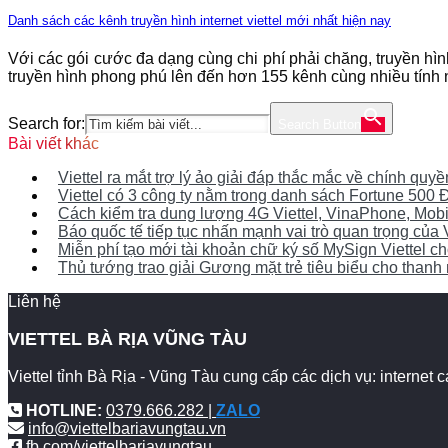
Danh sách các kênh truyền hình internet viettel mới nhất hiện nay
Với các gói cước đa dạng cùng chi phí phải chăng, truyền hì
truyền hình phong phú lên đến hơn 155 kênh cùng nhiều tính nă
Search for:
Search Button
Bài viết khác
Viettel ra mắt trợ lý ảo giải đáp thắc mắc về chính qu
Viettel có 3 công ty nằm trong danh sách Fortune 50
Cách kiểm tra dung lượng 4G Viettel, VinaPhone, Mob
Báo quốc tế tiếp tục nhấn mạnh vai trò quan trọng của 
Miễn phí tạo mới tài khoản chữ ký số MySign Viettel 
Thủ tướng trao giải Gương mặt trẻ tiêu biểu cho thanh n
Liên hệ
VIETTEL BÀ RỊA VŨNG TÀU
Viettel tỉnh Bà Rịa - Vũng Tàu cung cấp các dịch vụ: internet
HOTLINE:
0379.666.282 |
ZALO
info@viettelbariavungtau.vn
fb.com/viettelbariavungtau