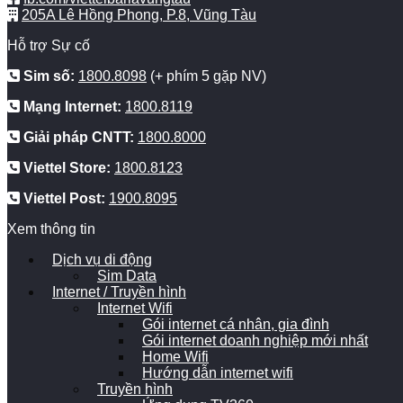
205A Lê Hồng Phong, P.8, Vũng Tàu
Hỗ trợ Sự cố
Sim số:
1800.8098
(+ phím 5 gặp NV)
Mạng Internet:
1800.8119
Giải pháp CNTT:
1800.8000
Viettel Store:
1800.8123
Viettel Post:
1900.8095
Xem thông tin
Dịch vụ di động
Sim Data
Internet / Truyền hình
Internet Wifi
Gói internet cá nhân, gia đình
Gói internet doanh nghiệp mới nhất
Home Wifi
Hướng dẫn internet wifi
Truyền hình