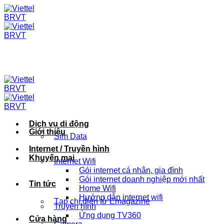
Skip
to
content
Dịch vụ di động
Giới thiệu
Sim Data
Internet / Truyền hình
Khuyến mại
Internet Wifi
Gói internet cá nhân, gia đình
Gói internet doanh nghiệp mới nhất
Tin tức
Home Wifi
Hướng dẫn internet wifi
Tạp chí điện tử Emagazine
Truyền hình
Ứng dụng TV360
Cửa hàng