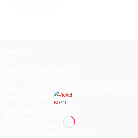
HÀNH TRÌNH GHI TÊN
VIỆT NAM LÊN BẢN ĐỒ
QUÂN SỰ THẾ GIỚI
LIÊN HỆ
VIETTEL BÀ RỊA VŨNG TÀU
Viettel tỉnh Bà Rịa - Vũng Tàu cung cấp các dịch vụ:
internet cáp quang, truyền hình, các dịch vụ di động và giải
pháp dành cho doanh nghiệp.
HOTLINE:
0379.666.282 |
ZALO
info@viettelbariavungtau.vn
fb.com/viettelbariavungtau
205A Lê Hồng Phong, P.8, Vũng Tàu