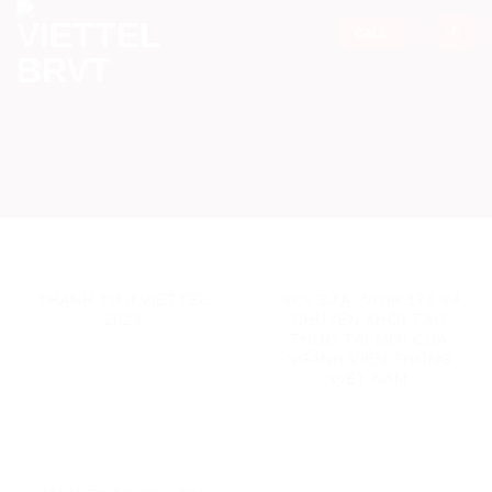
Skip
CALL
to
content
THÀNH TỰU VIETTEL
“VOI SỮA” VOIP 178 VÀ
2023
CHUYỆN KHỞI TẠO
THỰC TẠI MỚI CỦA
NGÀNH VIỄN THÔNG
VIỆT NAM