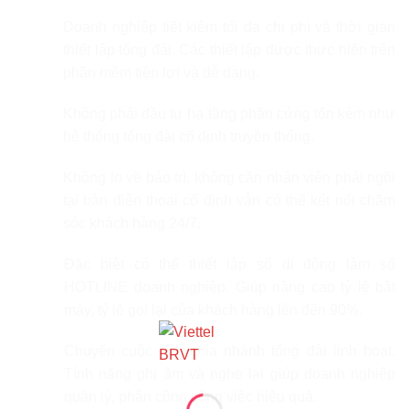
Doanh nghiệp tiết kiệm tối đa chi phí và thời gian
thiết lập tổng đài. Các thiết lập được thực hiện trên
phần mềm tiện lợi và dễ dàng.
Không phải đầu tư hạ tầng phần cứng tốn kém như
hệ thống tổng đài cố định truyền thống.
Không lo về bảo trì, không cần nhân viên phải ngồi
tại bàn điện thoại cố định vẫn có thể kết nối chăm
sóc khách hàng 24/7.
Đặc biệt có thể thiết lập số di động làm số
HOTLINE doanh nghiệp. Giúp nâng cao tỷ lệ bắt
máy, tỷ lệ gọi lại của khách hàng lên đến 90%.
Chuyển cuộc gọi, chia nhánh tổng đài linh hoạt.
Tính năng ghi âm và nghe lại giúp doanh nghiệp
quản lý, phân công công việc hiệu quả.