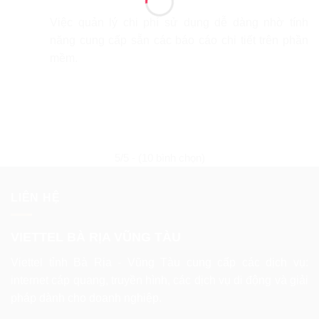
Việc quản lý chi phí sử dụng dễ dàng nhờ tính
năng cung cấp sẵn các báo cáo chi tiết trên phần
mềm.
5/5 - (10 bình chọn)
LIÊN HỆ
VIETTEL BÀ RỊA VŨNG TÀU
Viettel tỉnh Bà Rịa - Vũng Tàu cung cấp các dịch vụ:
internet cáp quang, truyền hình, các dịch vụ di động và giải
pháp dành cho doanh nghiệp.