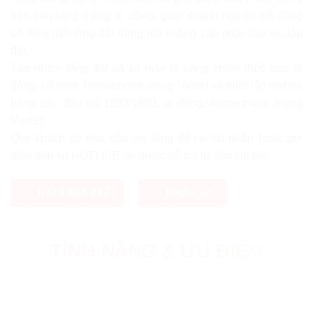
trên nền tảng mảng di động, giúp doanh nghiệp dễ dàng
sở hữu một tổng đài riêng mà không cần phải đầu tư, lắp
đặt.
Tạo nhóm tổng đài và số máy lẻ bằng chính thuê bao di
động, cố định, homephone mạng Viettel và thiết lập hotline
bằng các đầu số 1800/1900, di động, homephone mạng
Viettel.
Quý khách có nhu cầu vui lòng để lại lời nhắn hoặc gọi
điện đến số HOTLINE để được hỗ trợ tư vấn chi tiết.
0379 666 282
Nhắn tin
TÍNH NĂNG & ƯU ĐIỂM