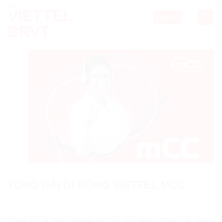
Skip
to
CALL
content
TỔNG ĐÀI DI ĐỘNG VIETTEL MCC
Tổng đài di động Viettel Mcc là giải pháp được xây dựng