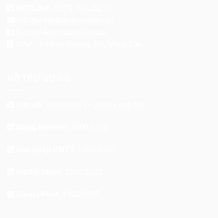
HOTLINE:
0379.666.282 |
ZALO
info@viettelbariavungtau.vn
fb.com/viettelbariavungtau
205A Lê Hồng Phong, P.8, Vũng Tàu
HỖ TRỢ SỰ CỐ
Sim số:
1800.8098
(+ phím 5 gặp NV)
Mạng Internet:
1800.8119
Giải pháp CNTT:
1800.8000
Viettel Store:
1800.8123
Viettel Post:
1900.8095