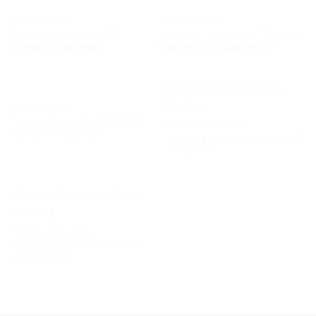
HOME CAMERA
HOME CAMERA
Camera trong nhà HC23
Camera ngoài trời HC3 Viettel
55.000
₫
–
800.000
₫
55.000
₫
–
1.100.000
₫
HOME CAMERA
Camera trong nhà HC2 Viettel
THIẾT BỊ CÔNG NGHỆ
55.000
₫
–
800.000
₫
Thiết bị giám sát Tàu thuyền S-
TRACKING
THIẾT BỊ CÔNG NGHỆ
Thiết bị giám sát phương tiện
V-TRACKING