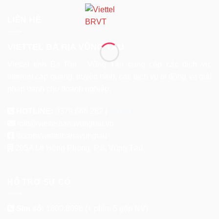
LIÊN HỆ
VIETTEL BÀ RỊA VŨNG TÀU
Viettel tỉnh Bà Rịa - Vũng Tàu cung cấp các dịch vụ:
internet cáp quang, truyền hình, các dịch vụ di động và giải
pháp dành cho doanh nghiệp.
HOTLINE:
0379.666.282 |
ZALO
info@viettelbariavungtau.vn
fb.com/viettelbariavungtau
205A Lê Hồng Phong, P.8, Vũng Tàu
HỖ TRỢ SỰ CỐ
Sim số:
1800.8098
(+ phím 5 gặp NV)