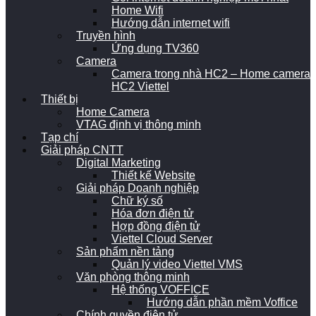
Home Wifi
Hướng dẫn internet wifi
Truyền hình
Ứng dụng TV360
Camera
Camera trong nhà HC2 – Home camera
HC2 Viettel
Thiết bị
Home Camera
VTAG định vị thông minh
Tạp chí
Giải pháp CNTT
Digital Marketing
Thiết kế Website
Giải pháp Doanh nghiệp
Chữ ký số
Hóa đơn điện tử
Hợp đồng điện tử
Viettel Cloud Server
Sản phẩm nền tảng
Quản lý video Viettel VMS
Văn phòng thông minh
Hệ thống VOFFICE
Hướng dẫn phần mềm Voffice
Chính quyền điện tử