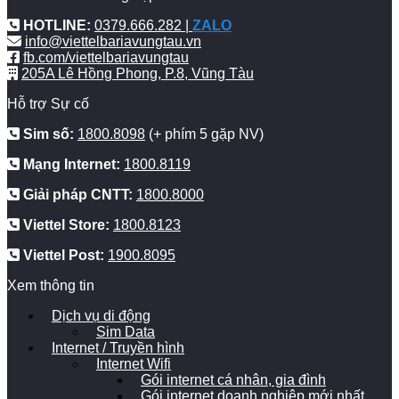
HOTLINE:
0379.666.282 |
ZALO
info@viettelbariavungtau.vn
fb.com/viettelbariavungtau
205A Lê Hồng Phong, P.8, Vũng Tàu
Hỗ trợ Sự cố
Sim số:
1800.8098
(+ phím 5 gặp NV)
Mạng Internet:
1800.8119
Giải pháp CNTT:
1800.8000
Viettel Store:
1800.8123
Viettel Post:
1900.8095
Xem thông tin
Dịch vụ di động
Sim Data
Internet / Truyền hình
Internet Wifi
Gói internet cá nhân, gia đình
Gói internet doanh nghiệp mới nhất