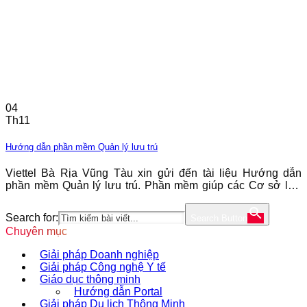
04
Th11
Hướng dẫn phần mềm Quản lý lưu trú
Viettel Bà Rịa Vũng Tàu xin gửi đến tài liệu Hướng dẫn
phần mềm Quản lý lưu trú. Phần mềm giúp các Cơ sở lưu
trú cập nhật thông tin khách và gửi hồ sơ báo lên cơ quan
quản lý tiện lợi và nhanh chóng. Cấp cơ quan quản lý có thể
Search for:
Search Button
dễ dàng
Chuyên mục
Giải pháp Doanh nghiệp
Giải pháp Công nghệ Y tế
Giáo dục thông minh
Hướng dẫn Portal
Giải pháp Du lịch Thông Minh