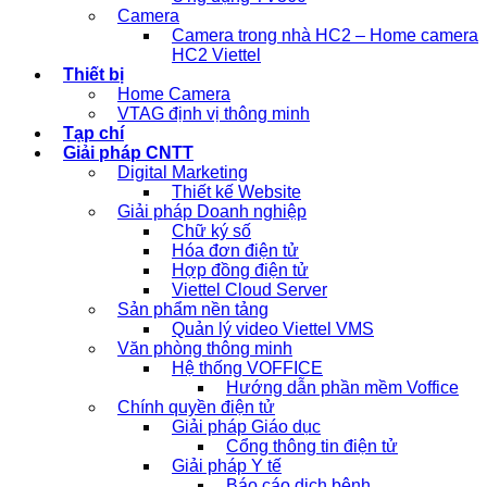
Camera
Camera trong nhà HC2 – Home camera
HC2 Viettel
Thiết bị
Home Camera
VTAG định vị thông minh
Tạp chí
Giải pháp CNTT
Digital Marketing
Thiết kế Website
Giải pháp Doanh nghiệp
Chữ ký số
Hóa đơn điện tử
Hợp đồng điện tử
Viettel Cloud Server
Sản phẩm nền tảng
Quản lý video Viettel VMS
Văn phòng thông minh
Hệ thống VOFFICE
Hướng dẫn phần mềm Voffice
Chính quyền điện tử
Giải pháp Giáo dục
Cổng thông tin điện tử
Giải pháp Y tế
Báo cáo dịch bệnh