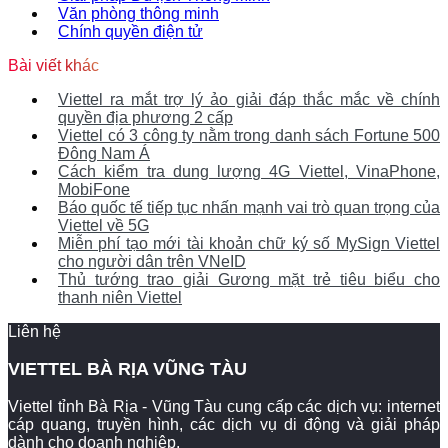
Văn phòng thông minh
Chính quyền điện tử
Bài viết khác
Viettel ra mắt trợ lý ảo giải đáp thắc mắc về chính
quyền địa phương 2 cấp
Viettel có 3 công ty nằm trong danh sách Fortune 500
Đông Nam Á
Cách kiểm tra dung lượng 4G Viettel, VinaPhone,
MobiFone
Báo quốc tế tiếp tục nhấn mạnh vai trò quan trọng của
Viettel về 5G
Miễn phí tạo mới tài khoản chữ ký số MySign Viettel
cho người dân trên VNeID
Thủ tướng trao giải Gương mặt trẻ tiêu biểu cho
thanh niên Viettel
Liên hệ
VIETTEL BÀ RỊA VŨNG TÀU
Viettel tỉnh Bà Rịa - Vũng Tàu cung cấp các dịch vụ: internet
cáp quang, truyền hình, các dịch vụ di động và giải pháp
dành cho doanh nghiệp.