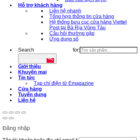
Hỗ trợ khách hàng
Liên hệ nhanh
Tổng hợp thông tin cửa hàng
Hệ thống bưu cục cửa hàng Viettel
Post tại Bà Rịa Vũng Tàu
Câu hỏi thường gặp
Ứng dụng số
Search for:
Search Button
Giới thiệu
Khuyến mại
Tin tức
Tạp chí điện tử Emagazine
Cửa hàng
Tuyển dụng
Liên hệ
Đăng nhập
Bắt