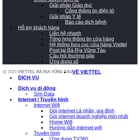
Giải pháp Giáo dục
Cổng thông tin điện tử
Giải pháp Y tế
Báo cáo dịch bệnh
Hỗ trợ khách hàng
Liên hệ nhanh
Tổng hợp thông tin cửa hàng
Hệ thống bưu cục cửa hàng Viettel
Post tại Bà Rịa Vũng Tàu
Câu hỏi thường gặp
Ứng dụng số
@ 2020
VIETTEL BÀ RỊA VŨNG TÀU
VỀ VIETTEL
DỊCH VỤ
Dịch vụ di động
Sim Data
Internet / Truyền hình
Internet Wifi
Gói internet cá nhân, gia đình
Gói internet doanh nghiệp mới nhất
Home Wifi
Hướng dẫn internet wifi
Truyền hình
Ứng dụng TV360