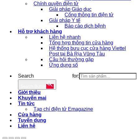
Chính quyền điện tử
Giải pháp Giáo dục
Cổng thông tin điện tử
Giải pháp Y tế
Báo cáo dịch bệnh
Hỗ trợ khách hàng
Liên hệ nhanh
Tổng hợp thông tin cửa hàng
Hệ thống bưu cục cửa hàng Viettel
Post tại Bà Rịa Vũng Tàu
Câu hỏi thường gặp
Ứng dụng số
Search for:
Search Button
Giới thiệu
Khuyến mại
Tin tức
Tạp chí điện tử Emagazine
Cửa hàng
Tuyển dụng
Liên hệ