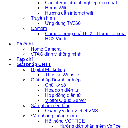
Gói internet doanh nghiệp mới nhất
Home Wifi
Hướng dẫn internet wifi
Truyền hình
Ứng dụng TV360
Camera
Camera trong nhà HC2 – Home camera
HC2 Viettel
Thiết bị
Home Camera
VTAG định vị thông minh
Tạp chí
Giải pháp CNTT
Digital Marketing
Thiết kế Website
Giải pháp Doanh nghiệp
Chữ ký số
Hóa đơn điện tử
Hợp đồng điện tử
Viettel Cloud Server
Sản phẩm nền tảng
Quản lý video Viettel VMS
Văn phòng thông minh
Hệ thống VOFFICE
Hướng dẫn phần mềm Voffice