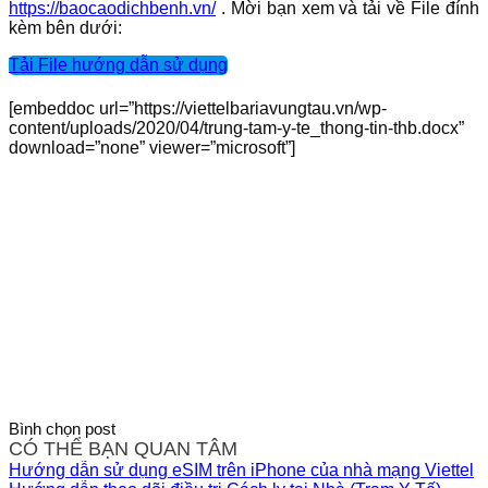
https://baocaodichbenh.vn/
. Mời bạn xem và tải về File đính
kèm bên dưới:
Tải File hướng dẫn sử dụng
[embeddoc url=”https://viettelbariavungtau.vn/wp-
content/uploads/2020/04/trung-tam-y-te_thong-tin-thb.docx”
download=”none” viewer=”microsoft”]
Bình chọn post
CÓ THỂ BẠN QUAN TÂM
Hướng dẫn sử dụng eSIM trên iPhone của nhà mạng Viettel