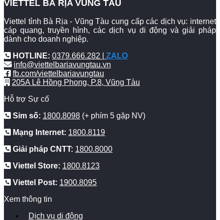
VIETTEL BÀ RỊA VŨNG TÀU
Viettel tỉnh Bà Rịa - Vũng Tàu cung cấp các dịch vụ: internet
cáp quang, truyền hình, các dịch vụ di động và giải pháp
dành cho doanh nghiệp.
HOTLINE:
0379.666.282 |
ZALO
info@viettelbariavungtau.vn
fb.com/viettelbariavungtau
205A Lê Hồng Phong, P.8, Vũng Tàu
Hỗ trợ Sự cố
Sim số:
1800.8098
(+ phím 5 gặp NV)
Mạng Internet:
1800.8119
Giải pháp CNTT:
1800.8000
Viettel Store:
1800.8123
Viettel Post:
1900.8095
Xem thông tin
Dịch vụ di động