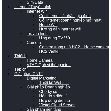
Sim Data
Internet / Truyền hình
Internet Wifi
Gói internet cá nhân, gia đình
Gói internet doanh nghiệp mới nhất
Home Wifi
Hướng dẫn internet wifi
Truyền hình
Ứng dụng TV360
Camera
Camera trong nhà HC2 – Home camera
HC2 Viettel
Thiết bị
Home Camera
VTAG định vị thông minh
Tạp chí
Giải pháp CNTT
Digital Marketing
Thiết kế Website
Giải pháp Doanh nghiệp
Chữ ký số
Hóa đơn điện tử
Hợp đồng điện tử
Viettel Cloud Server
Sản phẩm nền tảng