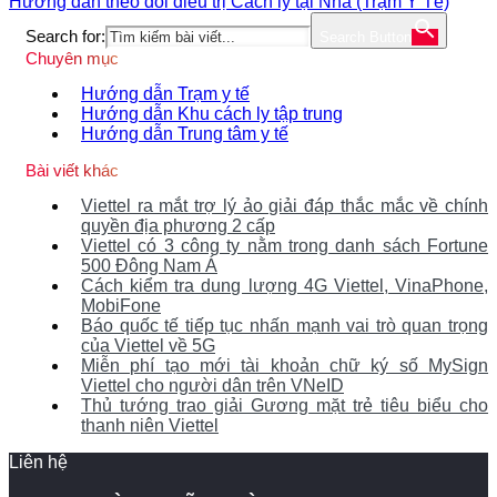
Hướng dẫn theo dõi điều trị Cách ly tại Nhà (Trạm Y Tế)
Search for:
Search Button
Chuyên mục
Hướng dẫn Trạm y tế
Hướng dẫn Khu cách ly tập trung
Hướng dẫn Trung tâm y tế
Bài viết khác
Viettel ra mắt trợ lý ảo giải đáp thắc mắc về chính
quyền địa phương 2 cấp
Viettel có 3 công ty nằm trong danh sách Fortune
500 Đông Nam Á
Cách kiểm tra dung lượng 4G Viettel, VinaPhone,
MobiFone
Báo quốc tế tiếp tục nhấn mạnh vai trò quan trọng
của Viettel về 5G
Miễn phí tạo mới tài khoản chữ ký số MySign
Viettel cho người dân trên VNeID
Thủ tướng trao giải Gương mặt trẻ tiêu biểu cho
thanh niên Viettel
Liên hệ