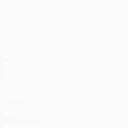
LIÊN HỆ
VIETTEL BÀ RỊA VŨNG TÀU
Viettel tỉnh Bà Rịa - Vũng Tàu cung cấp các dịch vụ:
internet cáp quang, truyền hình, các dịch vụ di động và giải
pháp dành cho doanh nghiệp.
HOTLINE:
0379.666.282 |
ZALO
info@viettelbariavungtau.vn
fb.com/viettelbariavungtau
205A Lê Hồng Phong, P.8, Vũng Tàu
HỖ TRỢ SỰ CỐ
Sim số:
1800.8098
(+ phím 5 gặp NV)
Mạng Internet:
1800.8119