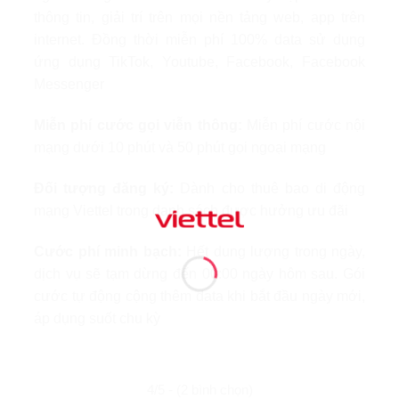
thông tin, giải trí trên mọi nền tảng web, app trên
internet. Đồng thời miễn phí 100% data sử dụng
ứng dụng TikTok, Youtube, Facebook, Facebook
Messenger
Miễn phí cước gọi viễn thông:
Miễn phí cước nội
mạng dưới 10 phút và 50 phút gọi ngoại mạng
Đối tượng đăng ký:
Dành cho thuê bao di động
mạng Viettel trong danh sách được hưởng ưu đãi
Cước phí minh bạch:
Hết dung lượng trong ngày,
dịch vụ sẽ tạm dừng đến 00:00 ngày hôm sau. Gói
cước tự động cộng thêm data khi bắt đầu ngày mới,
áp dụng suốt chu kỳ
4/5 - (2 bình chọn)