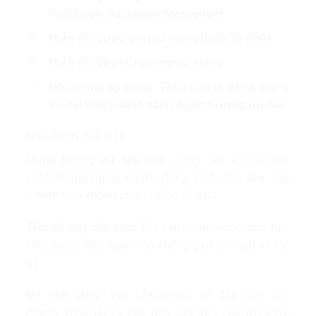
Facebook, Facebook Messenger
Miễn phí cước gọi nội mạng dưới 10 phút
Miễn phí 50 phút gọi ngoại mạng
Đối tượng áp dụng: Thuê bao di động mạng
Viettel trong danh sách được hưởng ưu đãi
Ưu điểm nổi bật:
Dung lượng dữ liệu lớn:
Cung cấp 45GB/tháng
(1.5GB/ngày) giúp người dùng thoải mái truy cập
internet mà không phải lo lắng về data
Tốc độ truy cập cao:
Thoả sức xem video, clip, hay
chơi game trực tuyến mà không gặp trở ngại về tốc
độ
Đa nền tảng:
Với 1.5GB/ngày sẽ đáp ứng cho
người dùng tất cả các nhu cầu truy cập tìm kiếm