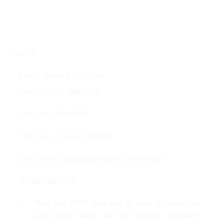
MÔ TẢ
Tổng quan gói cước:
Tên gói cước:
MXH150
Cước phí:
150.000đ
Thời hạn sử dụng:
1 tháng
Dung lượng:
45GB/30 ngày
(1.5GB/ngày)
Ưu đãi đặc biệt:
Miễn phí 100% data tốc độ cao khi truy cập
các trang mạng xã hội TikTok, Youtube,