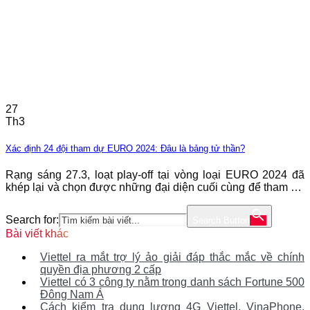
27
Th3
Xác định 24 đội tham dự EURO 2024: Đâu là bảng tử thần?
Rạng sáng 27.3, loạt play-off tại vòng loại EURO 2024 đã
khép lại và chọn được những đại diện cuối cùng để tham dự
ngày hội tại Đức. Ngay từ lúc này, những bảng đấu khó thở
cho các đội bóng lớn đã được định hình. Bảng A: Đức,
Search for:
Search Button
Scotland, Hungary, Thụy Sỹ Đây là bảng
Bài viết khác
Viettel ra mắt trợ lý ảo giải đáp thắc mắc về chính
quyền địa phương 2 cấp
Viettel có 3 công ty nằm trong danh sách Fortune 500
Đông Nam Á
Cách kiểm tra dung lượng 4G Viettel, VinaPhone,