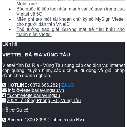
MobiFone
Báo quốc tế tiếp tục nhấn mạnh vai trò quan trọng của
Viettel về 5G
Miễn phí tạo mới tài khoản chữ ký số MySign Viettel
cho người dân trên VNeID
Thủ tướng trao giải Gương mặt trẻ tiêu biểu cho
thanh niên Viettel
Liên hệ
VIETTEL BÀ RỊA VŨNG TÀU
Viettel tỉnh Bà Rịa - Vũng Tàu cung cấp các dịch vụ: internet
cáp quang, truyền hình, các dịch vụ di động và giải pháp
dành cho doanh nghiệp.
HOTLINE:
0379.666.282 |
ZALO
info@viettelbariavungtau.vn
fb.com/viettelbariavungtau
205A Lê Hồng Phong, P.8, Vũng Tàu
Hỗ trợ Sự cố
Sim số:
1800.8098
(+ phím 5 gặp NV)