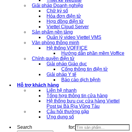
Thiết kế Website
Giải pháp Doanh nghiệp
Chữ ký số
Hóa đơn điện tử
Hợp đồng điện tử
Viettel Cloud Server
Sản phẩm nền tảng
Quản lý video Viettel VMS
Văn phòng thông minh
Hệ thống VOFFICE
Hướng dẫn phần mềm Voffice
Chính quyền điện tử
Giải pháp Giáo dục
Cổng thông tin điện tử
Giải pháp Y tế
Báo cáo dịch bệnh
Hỗ trợ khách hàng
Liên hệ nhanh
Tổng hợp thông tin cửa hàng
Hệ thống bưu cục cửa hàng Viettel
Post tại Bà Rịa Vũng Tàu
Câu hỏi thường gặp
Ứng dụng số
Search for: