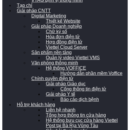
VTAG định vị thông minh
Tạp chí
Giải pháp CNTT
Digital Marketing
Thiết kế Website
Giải pháp Doanh nghiệp
Chữ ký số
Hóa đơn điện tử
Hợp đồng điện tử
Viettel Cloud Server
Sản phẩm nền tảng
Quản lý video Viettel VMS
Văn phòng thông minh
Hệ thống VOFFICE
Hướng dẫn phần mềm Voffice
Chính quyền điện tử
Giải pháp Giáo dục
Cổng thông tin điện tử
Giải pháp Y tế
Báo cáo dịch bệnh
Hỗ trợ khách hàng
Liên hệ nhanh
Tổng hợp thông tin cửa hàng
Hệ thống bưu cục cửa hàng Viettel
Post tại Bà Rịa Vũng Tàu