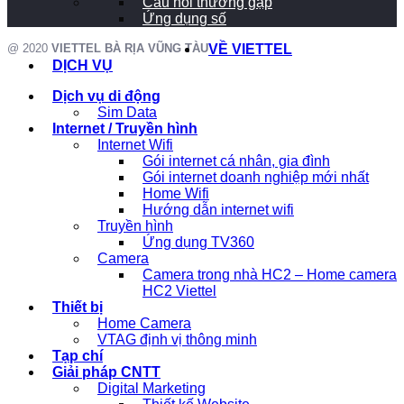
Câu hỏi thường gặp
Ứng dụng số
@ 2020
VIETTEL BÀ RỊA VŨNG TÀU
VỀ VIETTEL
DỊCH VỤ
Dịch vụ di động
Sim Data
Internet / Truyền hình
Internet Wifi
Gói internet cá nhân, gia đình
Gói internet doanh nghiệp mới nhất
Home Wifi
Hướng dẫn internet wifi
Truyền hình
Ứng dụng TV360
Camera
Camera trong nhà HC2 – Home camera
HC2 Viettel
Thiết bị
Home Camera
VTAG định vị thông minh
Tạp chí
Giải pháp CNTT
Digital Marketing