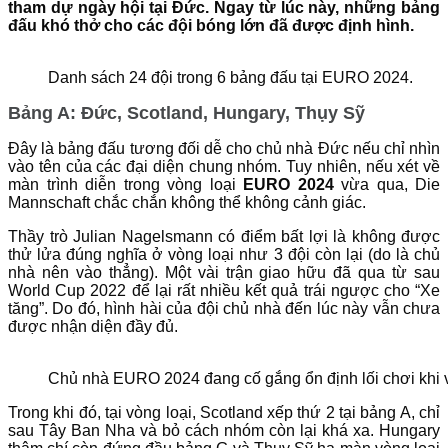
tham dự ngày hội tại Đức. Ngay từ lúc này, những bảng
đấu khó thở cho các đội bóng lớn đã được định hình.
Danh sách 24 đội trong 6 bảng đấu tại EURO 2024.
Bảng A: Đức, Scotland, Hungary, Thụy Sỹ
Đây là bảng đấu tương đối dễ cho chủ nhà Đức nếu chỉ nhìn
vào tên của các đại diện chung nhóm. Tuy nhiên, nếu xét về
màn trình diễn trong vòng loại
EURO 2024
vừa qua, Die
Mannschaft chắc chắn không thể không cảnh giác.
Thầy trò Julian Nagelsmann có điểm bất lợi là không được
thử lửa đúng nghĩa ở vòng loại như 3 đội còn lại (do là chủ
nhà nên vào thẳng). Một vài trận giao hữu đã qua từ sau
World Cup 2022 để lại rất nhiều kết quả trái ngược cho “Xe
tăng”. Do đó, hình hài của đội chủ nhà đến lúc này vẫn chưa
được nhận diện đầy đủ.
Chủ nhà EURO 2024 đang cố gắng ổn định lối chơi khi v
Trong khi đó, tại vòng loại, Scotland xếp thứ 2 tại bảng A, chỉ
sau Tây Ban Nha và bỏ cách nhóm còn lại khá xa. Hungary