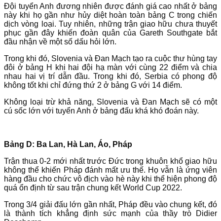
Đội tuyển Anh đương nhiên được đánh giá cao nhất ở bảng
này khi họ gần như hủy diệt hoàn toàn bảng C trong chiến
dịch vòng loại. Tuy nhiên, những trận giao hữu chưa thuyết
phục gần đây khiến đoàn quân của Gareth Southgate bắt
đầu nhận về một số dấu hỏi lớn.
Trong khi đó, Slovenia và Đan Mạch tạo ra cuộc thư hùng tay
đôi ở bảng H khi hai đội hạ màn với cùng 22 điểm và chia
nhau hai vị trí dẫn đầu. Trong khi đó, Serbia có phong độ
không tốt khi chỉ đứng thứ 2 ở bảng G với 14 điểm.
Không loại trừ khả năng, Slovenia và Đan Mạch sẽ có một
cú sốc lớn với tuyển Anh ở bảng đấu khá khó đoán này.
Bảng D: Ba Lan, Hà Lan, Áo, Pháp
Trận thua 0-2 mới nhất trước Đức trong khuôn khổ giao hữu
không thể khiến Pháp đánh mất ưu thế. Họ vẫn là ứng viên
hàng đầu cho chức vô địch vào hè này khi thể hiện phong độ
quá ổn định từ sau trận chung kết World Cup 2022.
Trong 3/4 giải đấu lớn gần nhất, Pháp đều vào chung kết, đó
là thành tích khẳng định sức mạnh của thầy trò Didier