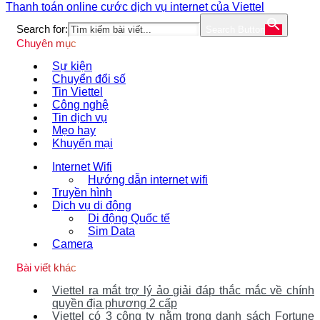
Thanh toán online cước dịch vụ internet của Viettel
Search for:
Search Button
Chuyên mục
Sự kiện
Chuyển đổi số
Tin Viettel
Công nghệ
Tin dịch vụ
Mẹo hay
Khuyến mại
Internet Wifi
Hướng dẫn internet wifi
Truyền hình
Dịch vụ di động
Di động Quốc tế
Sim Data
Camera
Bài viết khác
Viettel ra mắt trợ lý ảo giải đáp thắc mắc về chính
quyền địa phương 2 cấp
Viettel có 3 công ty nằm trong danh sách Fortune