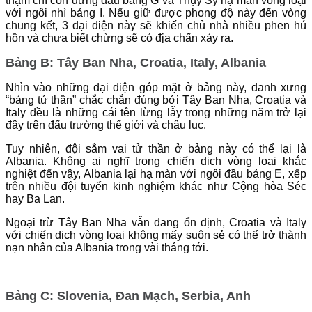
thậm chí còn đứng đầu bảng G và Thụy Sỹ hạ màn vòng loại
với ngôi nhì bảng I. Nếu giữ được phong độ này đến vòng
chung kết, 3 đại diện này sẽ khiến chủ nhà nhiều phen hú
hồn và chưa biết chừng sẽ có địa chấn xảy ra.
Bảng B: Tây Ban Nha, Croatia, Italy, Albania
Nhìn vào những đại diện góp mặt ở bảng này, danh xưng
“bảng tử thần” chắc chắn đúng bởi Tây Ban Nha, Croatia và
Italy đều là những cái tên lừng lẫy trong những năm trở lại
đây trên đấu trường thế giới và châu lục.
Tuy nhiên, đội sắm vai tử thần ở bảng này có thể lại là
Albania. Không ai nghĩ trong chiến dịch vòng loại khắc
nghiệt đến vậy, Albania lại hạ màn với ngôi đầu bảng E, xếp
trên nhiều đội tuyển kinh nghiệm khác như Cộng hòa Séc
hay Ba Lan.
Ngoại trừ Tây Ban Nha vẫn đang ổn định, Croatia và Italy
với chiến dịch vòng loại không mấy suôn sẻ có thể trở thành
nạn nhân của Albania trong vài tháng tới.
Bảng C: Slovenia, Đan Mạch, Serbia, Anh