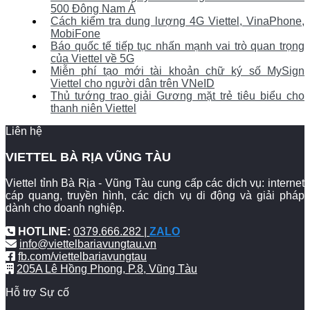
500 Đông Nam Á
Cách kiểm tra dung lượng 4G Viettel, VinaPhone,
MobiFone
Báo quốc tế tiếp tục nhấn mạnh vai trò quan trọng
của Viettel về 5G
Miễn phí tạo mới tài khoản chữ ký số MySign
Viettel cho người dân trên VNeID
Thủ tướng trao giải Gương mặt trẻ tiêu biểu cho
thanh niên Viettel
Liên hệ
VIETTEL BÀ RỊA VŨNG TÀU
Viettel tỉnh Bà Rịa - Vũng Tàu cung cấp các dịch vụ: internet
cáp quang, truyền hình, các dịch vụ di động và giải pháp
dành cho doanh nghiệp.
HOTLINE:
0379.666.282 |
ZALO
info@viettelbariavungtau.vn
fb.com/viettelbariavungtau
205A Lê Hồng Phong, P.8, Vũng Tàu
Hỗ trợ Sự cố