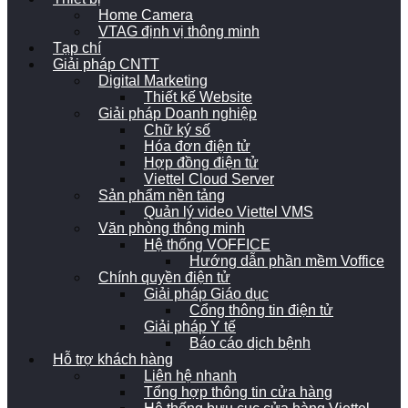
Home Camera
VTAG định vị thông minh
Tạp chí
Giải pháp CNTT
Digital Marketing
Thiết kế Website
Giải pháp Doanh nghiệp
Chữ ký số
Hóa đơn điện tử
Hợp đồng điện tử
Viettel Cloud Server
Sản phẩm nền tảng
Quản lý video Viettel VMS
Văn phòng thông minh
Hệ thống VOFFICE
Hướng dẫn phần mềm Voffice
Chính quyền điện tử
Giải pháp Giáo dục
Cổng thông tin điện tử
Giải pháp Y tế
Báo cáo dịch bệnh
Hỗ trợ khách hàng
Liên hệ nhanh
Tổng hợp thông tin cửa hàng