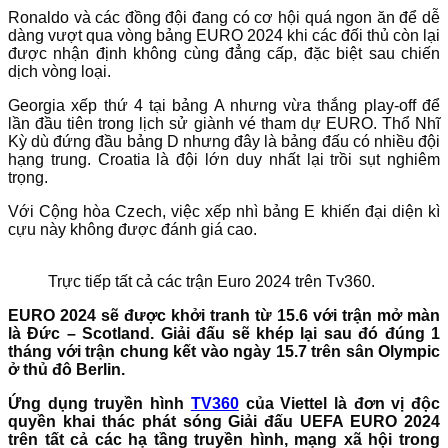
Ronaldo và các đồng đội đang có cơ hội quá ngon ăn để dễ
dàng vượt qua vòng bảng EURO 2024 khi các đối thủ còn lại
được nhận định không cùng đẳng cấp, đặc biệt sau chiến
dịch vòng loại.
Georgia xếp thứ 4 tại bảng A nhưng vừa thắng play-off để
lần đầu tiên trong lịch sử giành vé tham dự EURO. Thổ Nhĩ
Kỳ dù đứng đầu bảng D nhưng đây là bảng đấu có nhiều đội
hạng trung. Croatia là đội lớn duy nhất lại trồi sụt nghiêm
trọng.
Với Cộng hòa Czech, việc xếp nhì bảng E khiến đại diện kì
cựu này không được đánh giá cao.
Trực tiếp tất cả các trận Euro 2024 trên Tv360.
EURO 2024 sẽ được khởi tranh từ 15.6 với trận mở màn
là Đức – Scotland. Giải đấu sẽ khép lại sau đó đúng 1
tháng với trận chung kết vào ngày 15.7 trên sân Olympic
ở thủ đô Berlin.
Ứng dụng truyền hình
TV360
của Viettel là đơn vị độc
quyền khai thác phát sóng Giải đấu UEFA EURO 2024
trên tất cả các hạ tầng truyền hình, mạng xã hội trong