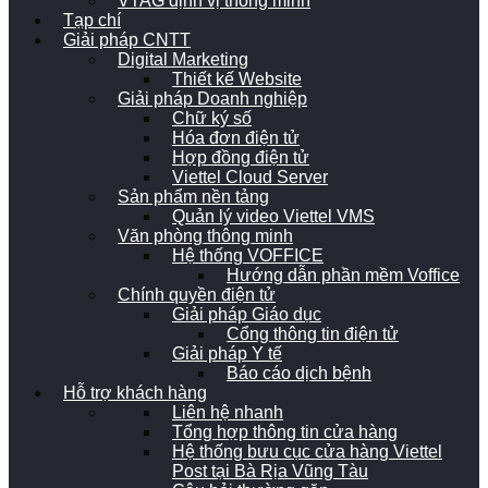
VTAG định vị thông minh
Tạp chí
Giải pháp CNTT
Digital Marketing
Thiết kế Website
Giải pháp Doanh nghiệp
Chữ ký số
Hóa đơn điện tử
Hợp đồng điện tử
Viettel Cloud Server
Sản phẩm nền tảng
Quản lý video Viettel VMS
Văn phòng thông minh
Hệ thống VOFFICE
Hướng dẫn phần mềm Voffice
Chính quyền điện tử
Giải pháp Giáo dục
Cổng thông tin điện tử
Giải pháp Y tế
Báo cáo dịch bệnh
Hỗ trợ khách hàng
Liên hệ nhanh
Tổng hợp thông tin cửa hàng
Hệ thống bưu cục cửa hàng Viettel
Post tại Bà Rịa Vũng Tàu