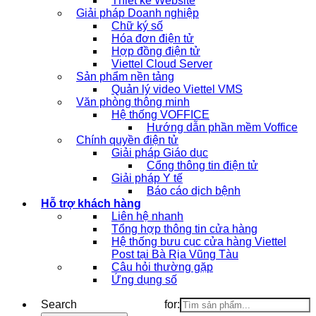
Thiết kế Website
Giải pháp Doanh nghiệp
Chữ ký số
Hóa đơn điện tử
Hợp đồng điện tử
Viettel Cloud Server
Sản phẩm nền tảng
Quản lý video Viettel VMS
Văn phòng thông minh
Hệ thống VOFFICE
Hướng dẫn phần mềm Voffice
Chính quyền điện tử
Giải pháp Giáo dục
Cổng thông tin điện tử
Giải pháp Y tế
Báo cáo dịch bệnh
Hỗ trợ khách hàng
Liên hệ nhanh
Tổng hợp thông tin cửa hàng
Hệ thống bưu cục cửa hàng Viettel
Post tại Bà Rịa Vũng Tàu
Câu hỏi thường gặp
Ứng dụng số
Search for: