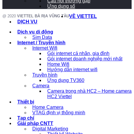
Câu hỏi thường gặp
Ứng dụng số
@ 2020
VIETTEL BÀ RỊA VŨNG TÀU
VỀ VIETTEL
DỊCH VỤ
Dịch vụ di động
Sim Data
Internet / Truyền hình
Internet Wifi
Gói internet cá nhân, gia đình
Gói internet doanh nghiệp mới nhất
Home Wifi
Hướng dẫn internet wifi
Truyền hình
Ứng dụng TV360
Camera
Camera trong nhà HC2 – Home camera
HC2 Viettel
Thiết bị
Home Camera
VTAG định vị thông minh
Tạp chí
Giải pháp CNTT
Digital Marketing