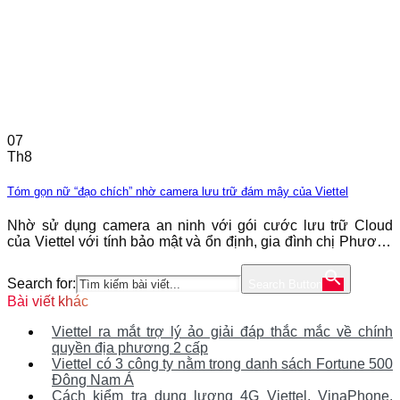
07
Th8
Tóm gọn nữ “đạo chích” nhờ camera lưu trữ đám mây của Viettel
Nhờ sử dụng camera an ninh với gói cước lưu trữ Cloud
của Viettel với tính bảo mật và ổn định, gia đình chị Phương
(Hà Nội) đã tóm gọn nữ “đạo chích” và nhận lại tài sản đã
mất. Cho đến hôm nay, chị Nguyễn Thu Phương vẫn còn
Search for:
Search Button
chưa hết bàng hoàng khi
Bài viết khác
Viettel ra mắt trợ lý ảo giải đáp thắc mắc về chính
quyền địa phương 2 cấp
Viettel có 3 công ty nằm trong danh sách Fortune 500
Đông Nam Á
Cách kiểm tra dung lượng 4G Viettel, VinaPhone,