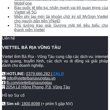
MobiFone
Báo quốc tế tiếp tục nhấn mạnh vai trò quan trọng của
Viettel về 5G
Miễn phí tạo mới tài khoản chữ ký số MySign Viettel
cho người dân trên VNeID
Thủ tướng trao giải Gương mặt trẻ tiêu biểu cho
thanh niên Viettel
Liên hệ
VIETTEL BÀ RỊA VŨNG TÀU
Viettel tỉnh Bà Rịa - Vũng Tàu cung cấp các dịch vụ: internet
cáp quang, truyền hình, các dịch vụ di động và giải pháp
dành cho doanh nghiệp.
HOTLINE:
0379.666.282 |
ZALO
info@viettelbariavungtau.vn
fb.com/viettelbariavungtau
205A Lê Hồng Phong, P.8, Vũng Tàu
Hỗ trợ Sự cố
Sim số:
1800.8098
(+ phím 5 gặp NV)