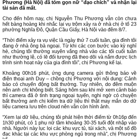
Phương (Hà Nội) đã tóm gọn nữ “đạo chích” và nhận lại
tài sản đã mất.
Cho đến hôm nay, chị Nguyễn Thu Phương vẫn còn chưa
hết bàng hoàng khi nhắc lại vụ trộm xảy ra ở nhà chị ở tổ 23
phường Nghĩa Đô, Quận Cầu Giấy, Hà Nội vào đêm 8/7.
“Thời điểm xảy ra vụ việc là ngày thứ 7 cuối tuần, gia đình tôi
đang ở nhà ông bà ngoại. Từ khi các con bước vào kỳ nghỉ
hè, chúng tôi thường xuyên vắng nhà vào các tối cuối tuần
như thường lệ, có lẽ đối tượng đã theo dõi và nắm được lịch
trình sinh hoạt này của gia đình tôi”, chị Phương kể lại.
Khoảng 00h16 phút, ứng dụng camera gửi thông báo về
điện thoại anh Duy – chồng chị Phương với nội dung: Cảnh
báo có chuyển động bất thường. Tuy nhiên, do đêm muộn
nên anh chị không biết. Sáng hôm sau khi mở xem cảnh báo
thì camera đã ở tình trạng ngoại tuyến, nghi ngờ có chuyện
bất thường anh chị kiểm tra dữ liệu thì thật may mắn do dữ
liệu camera lưu trên cloud nên vẫn còn hình ảnh.
“Xem lại dữ liệu, chúng tôi phát hiện thời điểm từ 0h16p đến
1h30 phút, có 1 phụ nữ tầm khoảng 30-35 tuổi đột nhập vào
nhà. Người này lục lọi các khu vực tủ, túi xách, và một số đồ
đạc khác tại các khu vực phòng ngủ trong nhà”, chị Phương