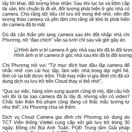
lấy lời khai, đối tượng khai nhận: Sau khi lục lọi và trộm cắp
tài sản, khi chuẩn bị đi về, đối tượng phát hiện ở góc nhà có
camera. Cho rằng dữ liệu chỉ lưu trữ trong thẻ nhớ, nên đối
tượng tháo camera và yên tâm cho rằng sẽ khó bị phát hiện
do camera đã bị mất.
Dù đã cẩn thận phi tang camera sau khi đột nhập nhà chị
Phương, nữ “đạo chích” vẫn sa lưới chỉ sau vài giờ gây án.
Hình ảnh vị trí camera ở góc nhà sau khi đã bị đối tượn
Chị Phương nói vui: “Từ mục đích ban đầu lắp camera để
nhắc nhở con cái học tập, làm việc nhà trong dịp nghỉ hè,
tình cờ lại bắt được trộm. Thật may mắn vì gia đình chị đã sử
dụng dịch vụ lưu trữ trên Cloud thay vì thẻ nhớ”,
“Qua sự việc, hàng xóm xung quanh cũng tò mò, đặt câu hỏi
với tôi là tại sao camera đã bị lấy đi, nhưng vẫn có video?
Chắc bản thân thủ phạm cũng đang có thắc mắc tương tự
như thế”, chị Phương chia sẻ thêm.
Dịch vụ Cloud Camera gia đình chị Phương sử dụng do
TCT Viễn thông Viettel cung cấp với gói lưu trữ trong 30
ngày. Đồng chí Bùi Anh Tuấn, PGĐ Trung tâm Giải pháp