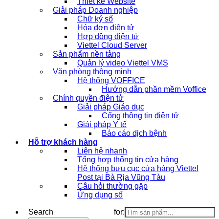
Thiết kế Website
Giải pháp Doanh nghiệp
Chữ ký số
Hóa đơn điện tử
Hợp đồng điện tử
Viettel Cloud Server
Sản phẩm nền tảng
Quản lý video Viettel VMS
Văn phòng thông minh
Hệ thống VOFFICE
Hướng dẫn phần mềm Voffice
Chính quyền điện tử
Giải pháp Giáo dục
Cổng thông tin điện tử
Giải pháp Y tế
Báo cáo dịch bệnh
Hỗ trợ khách hàng
Liên hệ nhanh
Tổng hợp thông tin cửa hàng
Hệ thống bưu cục cửa hàng Viettel
Post tại Bà Rịa Vũng Tàu
Câu hỏi thường gặp
Ứng dụng số
Search for: