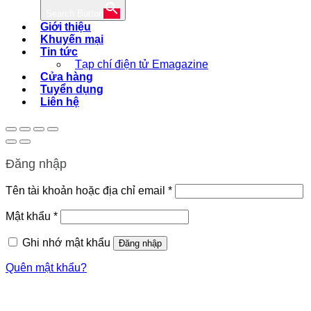
Search Button
Giới thiệu
Khuyến mại
Tin tức
Tạp chí điện tử Emagazine
Cửa hàng
Tuyển dụng
Liên hệ
Đăng nhập
Bắt
Tên tài khoản hoặc địa chỉ email
*
buộc
Bắt
Mật khẩu
*
buộc
Ghi nhớ mật khẩu
Đăng nhập
Quên mật khẩu?