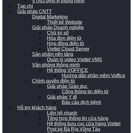
VTAG định vị thông minh
Tạp chí
Giải pháp CNTT
Digital Marketing
Thiết kế Website
Giải pháp Doanh nghiệp
Chữ ký số
Hóa đơn điện tử
Hợp đồng điện tử
Viettel Cloud Server
Sản phẩm nền tảng
Quản lý video Viettel VMS
Văn phòng thông minh
Hệ thống VOFFICE
Hướng dẫn phần mềm Voffice
Chính quyền điện tử
Giải pháp Giáo dục
Cổng thông tin điện tử
Giải pháp Y tế
Báo cáo dịch bệnh
Hỗ trợ khách hàng
Liên hệ nhanh
Tổng hợp thông tin cửa hàng
Hệ thống bưu cục cửa hàng Viettel
Post tại Bà Rịa Vũng Tàu