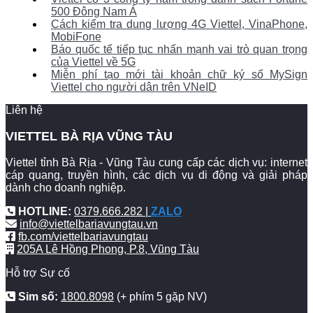
500 Đông Nam Á
Cách kiểm tra dung lượng 4G Viettel, VinaPhone,
MobiFone
Báo quốc tế tiếp tục nhấn mạnh vai trò quan trọng
của Viettel về 5G
Miễn phí tạo mới tài khoản chữ ký số MySign
Viettel cho người dân trên VNeID
Liên hệ
VIETTEL BÀ RỊA VŨNG TÀU
Viettel tỉnh Bà Rịa - Vũng Tàu cung cấp các dịch vụ: internet
cáp quang, truyền hình, các dịch vụ di động và giải pháp
dành cho doanh nghiệp.
HOTLINE:
0379.666.282 |
ZALO
info@viettelbariavungtau.vn
fb.com/viettelbariavungtau
205A Lê Hồng Phong, P.8, Vũng Tàu
Hỗ trợ Sự cố
Sim số:
1800.8098
(+ phím 5 gặp NV)