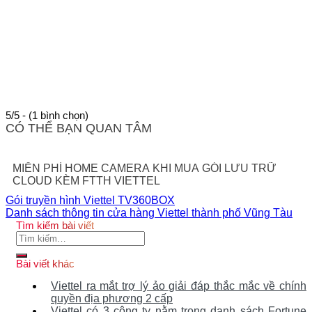
5/5 - (1 bình chọn)
CÓ THỂ BẠN QUAN TÂM
MIỄN PHÍ HOME CAMERA KHI MUA GÓI LƯU TRỮ
CLOUD KÈM FTTH VIETTEL
Gói truyền hình Viettel TV360BOX
Danh sách thông tin cửa hàng Viettel thành phố Vũng Tàu
Tìm kiếm bài viết
Tìm
kiếm:
Bài viết khác
Viettel ra mắt trợ lý ảo giải đáp thắc mắc về chính
quyền địa phương 2 cấp
Viettel có 3 công ty nằm trong danh sách Fortune