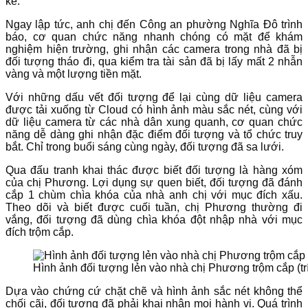
kể.
Ngay lập tức, anh chị đến Công an phường Nghĩa Đô trình
báo, cơ quan chức năng nhanh chóng có mặt để khám
nghiệm hiện trường, ghi nhận các camera trong nhà đã bị
đối tượng tháo đi, qua kiểm tra tài sản đã bị lấy mất 2 nhẫn
vàng và một lượng tiền mặt.
Với những dấu vết đối tượng để lại cùng dữ liệu camera
được tải xuống từ Cloud có hình ảnh màu sắc nét, cùng với
dữ liệu camera từ các nhà dân xung quanh, cơ quan chức
năng dễ dàng ghi nhận đặc điểm đối tượng và tổ chức truy
bắt. Chỉ trong buổi sáng cùng ngày, đối tượng đã sa lưới.
Qua đấu tranh khai thác được biết đối tượng là hàng xóm
của chị Phương. Lợi dụng sự quen biết, đối tượng đã đánh
cắp 1 chùm chìa khóa của nhà anh chị với mục đích xấu.
Theo dõi và biết được cuối tuần, chị Phương thường đi
vắng, đối tượng đã dùng chìa khóa đột nhập nhà với mục
đích trộm cắp.
Hình ảnh đối tượng lẻn vào nhà chị Phương trộm cắp (tr
Dựa vào chứng cứ chặt chẽ và hình ảnh sắc nét không thể
chối cãi, đối tượng đã phải khai nhận mọi hành vi. Quá trình