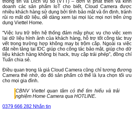
thông tin và Dịch vụ số (VTT) – đơn vị phát triển và kinh
doanh các sản phẩm IoT cho biết, Cloud Camera được
nhiều khách hàng sử dụng bởi tính bảo mật và ổn định, tránh
rủi ro mất dữ liệu, dễ dàng xem lại mọi lúc mọi nơi trên ứng
dụng Viettel Home.
“Việc lưu trữ trên hệ thống đám mây phục vụ cho việc xem
lại dữ liệu hình ảnh của khách hàng, hỗ trợ tốt công tác truy
vết trong trường hợp không may bị trộm cắp. Ngoài ra việc
đặt nền tảng tại IDC giúp cho công tác bảo mật, giúp cho dữ
liệu khách hàng không bị hack, truy cập trái phép”, đồng chí
Tuấn chia sẻ.
Điều quan trọng là giá Cloud Camera cũng chỉ tương đương
Camera thẻ nhớ, do đó sản phẩm có thể là lựa chọn tối ưu
cho mọi gia đình.
CBNV Viettel quan tâm có thể tìm hiểu và trải
nghiệm Home Camera qua HOTLINE.
0379 666 282
Nhắn tin