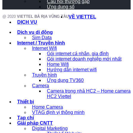
Câu hỏi thường gặp
Ứng dụng số
@ 2020
VIETTEL BÀ RỊA VŨNG TÀU
VỀ VIETTEL
DỊCH VỤ
Dịch vụ di động
Sim Data
Internet / Truyền hình
Internet Wifi
Gói internet cá nhân, gia đình
Gói internet doanh nghiệp mới nhất
Home Wifi
Hướng dẫn internet wifi
Truyền hình
Ứng dụng TV360
Camera
Camera trong nhà HC2 – Home camera
HC2 Viettel
Thiết bị
Home Camera
VTAG định vị thông minh
Tạp chí
Giải pháp CNTT
Digital Marketing