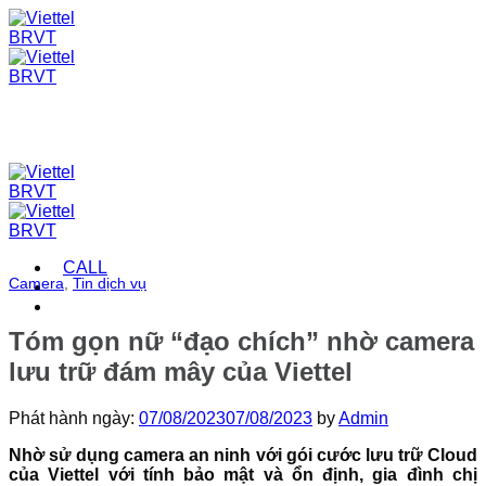
Skip
to
content
CALL
Camera
,
Tin dịch vụ
Tóm gọn nữ “đạo chích” nhờ camera
lưu trữ đám mây của Viettel
Phát hành ngày:
07/08/2023
07/08/2023
by
Admin
Nhờ sử dụng camera an ninh với gói cước lưu trữ Cloud
của Viettel với tính bảo mật và ổn định, gia đình chị