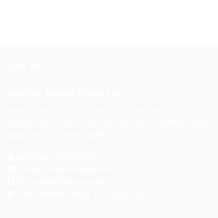
LIÊN HỆ
VIETTEL BÀ RỊA VŨNG TÀU
Viettel tỉnh Bà Rịa - Vũng Tàu cung cấp các dịch vụ:
internet cáp quang, truyền hình, các dịch vụ di động và giải
pháp dành cho doanh nghiệp.
HOTLINE:
0379.666.282 |
ZALO
info@viettelbariavungtau.vn
fb.com/viettelbariavungtau
205A Lê Hồng Phong, P.8, Vũng Tàu