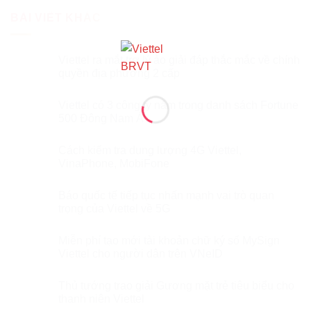
BÀI VIẾT KHÁC
Viettel ra mắt trợ lý ảo giải đáp thắc mắc về chính
quyền địa phương 2 cấp
Viettel có 3 công ty nằm trong danh sách Fortune
500 Đông Nam Á
Cách kiểm tra dung lượng 4G Viettel,
VinaPhone, MobiFone
Báo quốc tế tiếp tục nhấn mạnh vai trò quan
trọng của Viettel về 5G
Miễn phí tạo mới tài khoản chữ ký số MySign
Viettel cho người dân trên VNeID
Thủ tướng trao giải Gương mặt trẻ tiêu biểu cho
thanh niên Viettel