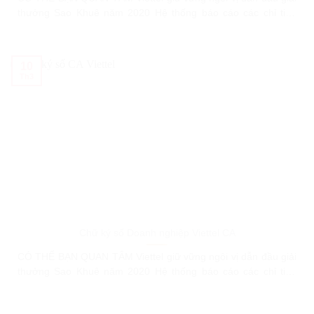
thưởng Sao Khuê năm 2020 Hệ thống báo cáo các chỉ tiêu
Kinh tế – Xã hội Hướng dẫn người dùng phần mềm Voffice –
Hệ thống quản lý văn bản Viettel VIETTEL NÂNG CẤP TÍNH
NĂNG CỦA GIẢI PHÁP TEM VÉ
10
Th3
Chữ ký số Doanh nghiệp Viettel CA
CÓ THỂ BẠN QUAN TÂM Viettel giữ vững ngôi vị dẫn đầu giải
thưởng Sao Khuê năm 2020 Hệ thống báo cáo các chỉ tiêu
Kinh tế – Xã hội Hướng dẫn người dùng phần mềm Voffice –
Hệ thống quản lý văn bản Viettel VIETTEL NÂNG CẤP TÍNH