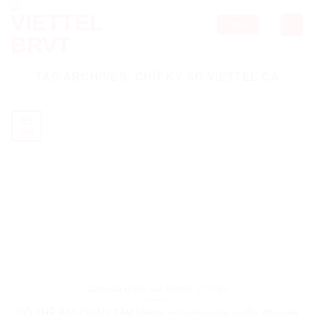
Skip
to
CALL
content
TAG ARCHIVES:
CHỮ KÝ SỐ VIETTEL CA
05
Th6
Camera giám sát Viettel VTCam
CÓ THỂ BẠN QUAN TÂM Viettel giữ vững ngôi vị dẫn đầu giải