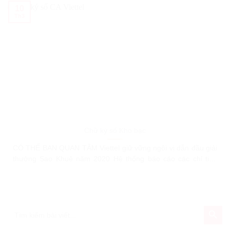
NĂNG CỦA GIẢI PHÁP TEM VÉ
10
Th3
Chữ ký số Kho bạc
CÓ THỂ BẠN QUAN TÂM Viettel giữ vững ngôi vị dẫn đầu giải
thưởng Sao Khuê năm 2020 Hệ thống báo cáo các chỉ tiêu
Kinh tế – Xã hội Hướng dẫn người dùng phần mềm Voffice –
Hệ thống quản lý văn bản Viettel VIETTEL NÂNG CẤP TÍNH
NĂNG CỦA GIẢI PHÁP TEM VÉ
SEARCH BU
Search
for: