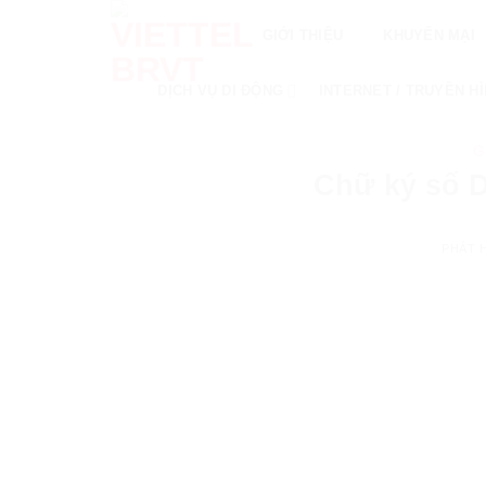
Skip
GIỚI THIỆU
KHUYẾN MẠI
to
content
DỊCH VỤ DI ĐỘNG
INTERNET / TRUYỀN H
G
Chữ ký số D
PHÁT 