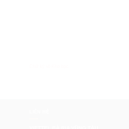
Chữ ký số Kho bạc
LIÊN HỆ
VIETTEL BÀ RỊA VŨNG TÀU