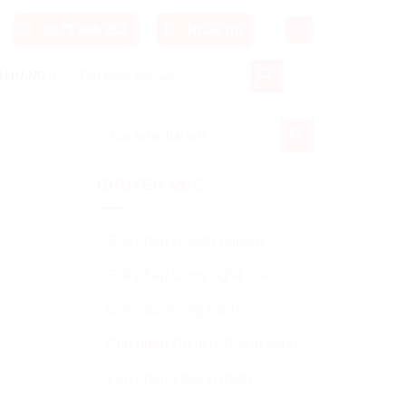
0379 666 282
Nhắn tin
SEARCH BUTTON
Search
H HÀNG
for:
SEARCH BUTTON
Search
for:
CHUYÊN MỤC
Giải pháp Doanh nghiệp
Giải pháp Công nghệ Y tế
Giáo dục thông minh
Giải pháp Du lịch Thông Minh
Văn phòng thông minh