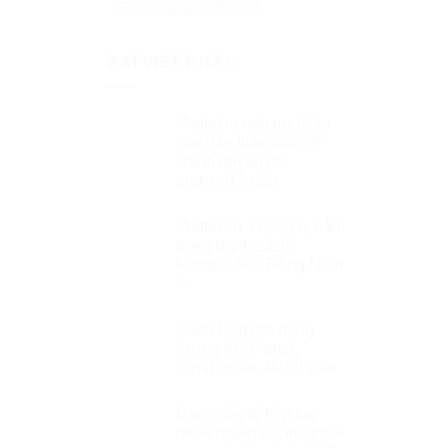
Chính quyền điện tử
BÀI VIẾT KHÁC
Viettel ra mắt trợ lý ảo
giải đáp thắc mắc về
chính quyền địa
phương 2 cấp
Viettel có 3 công ty nằm
trong danh sách
Fortune 500 Đông Nam
Á
Cách kiểm tra dung
lượng 4G Viettel,
VinaPhone, MobiFone
Báo quốc tế tiếp tục
nhấn mạnh vai trò quan