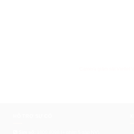
Camera giám sát Viettel
HỖ TRỢ SỰ CỐ
X
Sim số:
1800.8098
(+ phím 5 gặp NV)