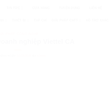
TIN TỨC
CỬA HÀNG
TUYỂN DỤNG
LIÊN HỆ
ÌNH
THIẾT BỊ
TẠP CHÍ
GIẢI PHÁP CNTT
HỖ TRỢ KHÁC
IẢI PHÁP CÔNG NGHỆ
oanh nghiệp Viettel CA
HÀNH NGÀY:
10/03/2020
BY
ADMIN