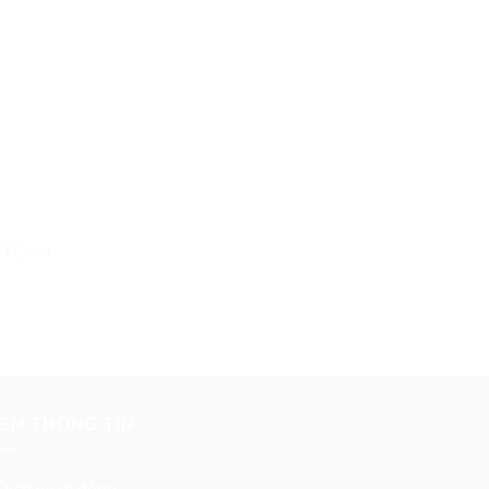
Ứng dụng Khai báo sức khỏe y tế
 VTCam
EM THÔNG TIN