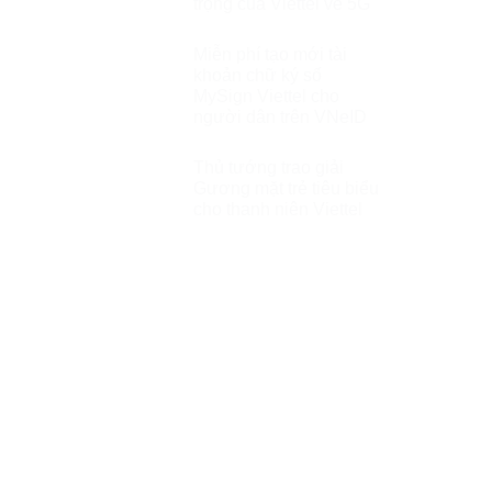
trọng của Viettel về 5G
Miễn phí tạo mới tài
khoản chữ ký số
MySign Viettel cho
người dân trên VNeID
Thủ tướng trao giải
Gương mặt trẻ tiêu biểu
cho thanh niên Viettel