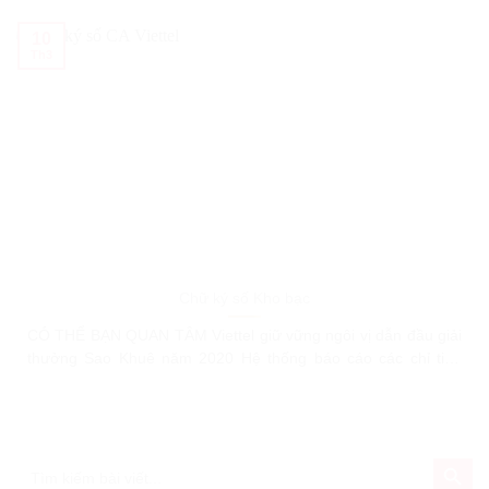
Hệ thống quản lý văn bản Viettel VIETTEL NÂNG CẤP TÍNH
NĂNG CỦA GIẢI PHÁP TEM VÉ
10
Th3
Chữ ký số Kho bạc
CÓ THỂ BẠN QUAN TÂM Viettel giữ vững ngôi vị dẫn đầu giải
thưởng Sao Khuê năm 2020 Hệ thống báo cáo các chỉ tiêu
Kinh tế – Xã hội Hướng dẫn người dùng phần mềm Voffice –
Hệ thống quản lý văn bản Viettel VIETTEL NÂNG CẤP TÍNH
NĂNG CỦA GIẢI PHÁP TEM VÉ
SEARCH BU
Search
for: