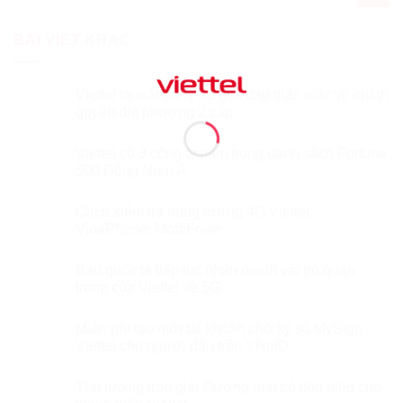
BÀI VIẾT KHÁC
Viettel ra mắt trợ lý ảo giải đáp thắc mắc về chính
quyền địa phương 2 cấp
Viettel có 3 công ty nằm trong danh sách Fortune
500 Đông Nam Á
Cách kiểm tra dung lượng 4G Viettel,
VinaPhone, MobiFone
Báo quốc tế tiếp tục nhấn mạnh vai trò quan
trọng của Viettel về 5G
Miễn phí tạo mới tài khoản chữ ký số MySign
Viettel cho người dân trên VNeID
Thủ tướng trao giải Gương mặt trẻ tiêu biểu cho