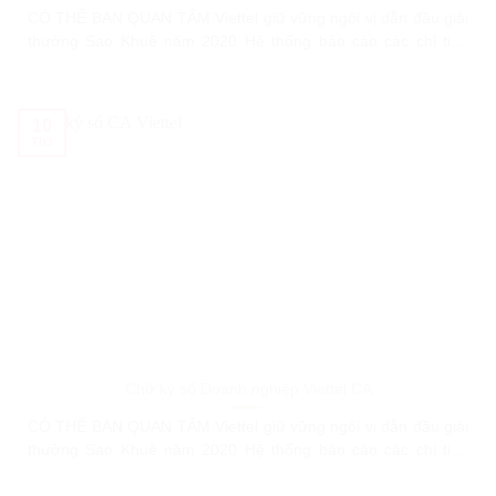
CÓ THỂ BẠN QUAN TÂM Viettel giữ vững ngôi vị dẫn đầu giải
thưởng Sao Khuê năm 2020 Hệ thống báo cáo các chỉ tiêu
Kinh tế – Xã hội Hướng dẫn người dùng phần mềm Voffice –
Hệ thống quản lý văn bản Viettel VIETTEL NÂNG CẤP TÍNH
NĂNG CỦA GIẢI PHÁP TEM VÉ
10
Th3
Chữ ký số Doanh nghiệp Viettel CA
CÓ THỂ BẠN QUAN TÂM Viettel giữ vững ngôi vị dẫn đầu giải
thưởng Sao Khuê năm 2020 Hệ thống báo cáo các chỉ tiêu
Kinh tế – Xã hội Hướng dẫn người dùng phần mềm Voffice –