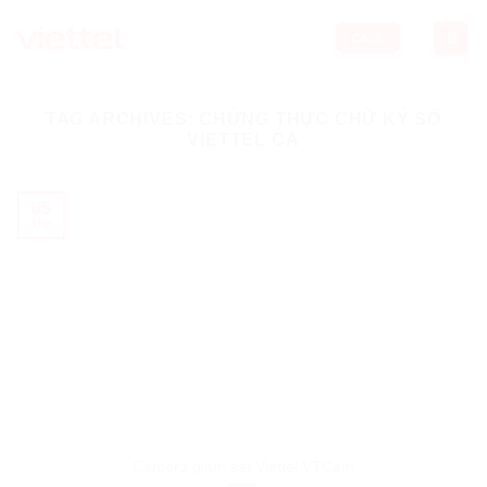
Skip
to
CALL
content
TAG ARCHIVES:
CHỨNG THỰC CHỮ KÝ SỐ
VIETTEL CA
05
Th6
Camera giám sát Viettel VTCam