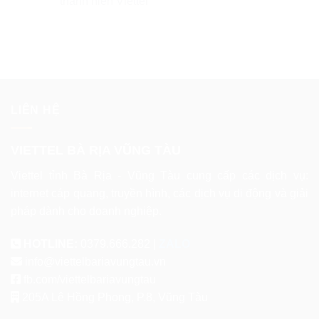
thanh niên Viettel
LIÊN HỆ
VIETTEL BÀ RỊA VŨNG TÀU
Viettel tỉnh Bà Rịa - Vũng Tàu cung cấp các dịch vụ:
internet cáp quang, truyền hình, các dịch vụ di động và giải
pháp dành cho doanh nghiệp.
HOTLINE:
0379.666.282 |
ZALO
info@viettelbariavungtau.vn
fb.com/viettelbariavungtau
205A Lê Hồng Phong, P.8, Vũng Tàu