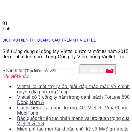
01
Th6
DỊCH VỤ HIỂN THỊ QUẢNG CÁO TRÊN MY VIETTEL
Siêu Ứng dụng di động My Viettel được ra mắt từ năm 2015,
được phát triển bởi Tổng Công Ty Viễn thông Viettel. Trong
suốt gần 8 năm phát triển ứng dụng đạt nhiều con số ấn
tượng: – Đạt giải thưởng Chuyển đổi số Việt Nam 2020 -
Search for:
Search Button
Trên 40 triệu khách hàng đăng ký
Bài viết khác
Viettel ra mắt trợ lý ảo giải đáp thắc mắc về chính
quyền địa phương 2 cấp
Viettel có 3 công ty nằm trong danh sách Fortune 500
Đông Nam Á
Cách kiểm tra dung lượng 4G Viettel, VinaPhone,
MobiFone
Báo quốc tế tiếp tục nhấn mạnh vai trò quan trọng của
Viettel về 5G
Miễn phí tạo mới tài khoản chữ ký số MySign Viettel