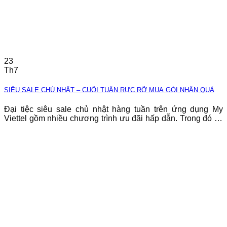
23
Th7
SIÊU SALE CHỦ NHẬT – CUỐI TUẦN RỰC RỠ MUA GÓI NHẬN QUÀ
Đại tiệc siêu sale chủ nhật hàng tuần trên ứng dụng My
Viettel gồm nhiều chương trình ưu đãi hấp dẫn. Trong đó có
chương trình dành riêng cho Khách hàng mua gói cước, bạn
đừng bỏ lỡ nha. Thông tin chi tiết về chương trình: – Đối
tượng áp dụng: Thuê bao di động trả trước Viettel