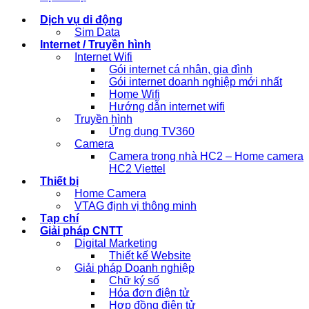
Dịch vụ di động
Sim Data
Internet / Truyền hình
Internet Wifi
Gói internet cá nhân, gia đình
Gói internet doanh nghiệp mới nhất
Home Wifi
Hướng dẫn internet wifi
Truyền hình
Ứng dụng TV360
Camera
Camera trong nhà HC2 – Home camera
HC2 Viettel
Thiết bị
Home Camera
VTAG định vị thông minh
Tạp chí
Giải pháp CNTT
Digital Marketing
Thiết kế Website
Giải pháp Doanh nghiệp
Chữ ký số
Hóa đơn điện tử
Hợp đồng điện tử