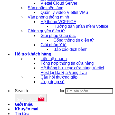
Viettel Cloud Server
Sản phẩm nền tảng
Quản lý video Viettel VMS
Văn phòng thông minh
Hệ thống VOFFICE
Hướng dẫn phần mềm Voffice
Chính quyền điện tử
Giải pháp Giáo dục
Cổng thông tin điện tử
Giải pháp Y tế
Báo cáo dịch bệnh
Hỗ trợ khách hàng
Liên hệ nhanh
Tổng hợp thông tin cửa hàng
Hệ thống bưu cục cửa hàng Viettel
Post tại Bà Rịa Vũng Tàu
Câu hỏi thường gặp
Ứng dụng số
Search for:
Search Button
Giới thiệu
Khuyến mại
Tin tức