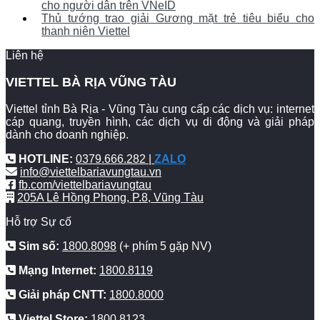
cho người dân trên VNeID
Thủ tướng trao giải Gương mặt trẻ tiêu biểu cho
thanh niên Viettel
Liên hệ
VIETTEL BÀ RỊA VŨNG TÀU
Viettel tỉnh Bà Rịa - Vũng Tàu cung cấp các dịch vụ: internet
cáp quang, truyền hình, các dịch vụ di động và giải pháp
dành cho doanh nghiệp.
HOTLINE:
0379.666.282 |
ZALO
info@viettelbariavungtau.vn
fb.com/viettelbariavungtau
205A Lê Hồng Phong, P.8, Vũng Tàu
Hỗ trợ Sự cố
Sim số:
1800.8098
(+ phím 5 gặp NV)
Mạng Internet:
1800.8119
Giải pháp CNTT:
1800.8000
Viettel Store:
1800.8123