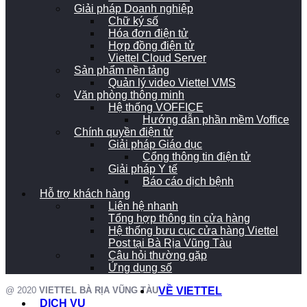
Giải pháp Doanh nghiệp
Chữ ký số
Hóa đơn điện tử
Hợp đồng điện tử
Viettel Cloud Server
Sản phẩm nền tảng
Quản lý video Viettel VMS
Văn phòng thông minh
Hệ thống VOFFICE
Hướng dẫn phần mềm Voffice
Chính quyền điện tử
Giải pháp Giáo dục
Cổng thông tin điện tử
Giải pháp Y tế
Báo cáo dịch bệnh
Hỗ trợ khách hàng
Liên hệ nhanh
Tổng hợp thông tin cửa hàng
Hệ thống bưu cục cửa hàng Viettel
Post tại Bà Rịa Vũng Tàu
Câu hỏi thường gặp
Ứng dụng số
@ 2020
VIETTEL BÀ RỊA VŨNG TÀU
VỀ VIETTEL
DỊCH VỤ