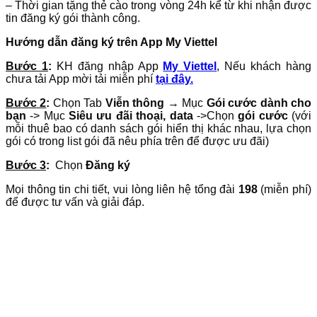
– Thời gian tặng thẻ cào trong vòng 24h kể từ khi nhận được
tin đăng ký gói thành công.
Hướng dẫn đăng ký trên App My Viettel
Bước 1
:
KH đăng nhập App
My Viettel
, Nếu khách hàng
chưa tải App mời tải miễn phí
tại đây.
Bước 2
:
Chọn Tab
Viễn thông
→ Mục
Gói cước dành cho
bạn
-> Mục
Siêu ưu đãi thoại, data
->Chọn
gói cước
(với
mỗi thuê bao có danh sách gói hiển thị khác nhau, lựa chọn
gói có trong list gói đã nêu phía trên để được ưu đãi)
Bước 3
:
Chọn
Đăng ký
Mọi thông tin chi tiết, vui lòng liên hệ tổng đài
198
(miễn phí)
để được tư vấn và giải đáp.