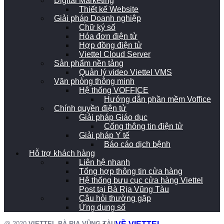
Digital Marketing
Thiết kế Website
Giải pháp Doanh nghiệp
Chữ ký số
Hóa đơn điện tử
Hợp đồng điện tử
Viettel Cloud Server
Sản phẩm nền tảng
Quản lý video Viettel VMS
Văn phòng thông minh
Hệ thống VOFFICE
Hướng dẫn phần mềm Voffice
Chính quyền điện tử
Giải pháp Giáo dục
Cổng thông tin điện tử
Giải pháp Y tế
Báo cáo dịch bệnh
Hỗ trợ khách hàng
Liên hệ nhanh
Tổng hợp thông tin cửa hàng
Hệ thống bưu cục cửa hàng Viettel
Post tại Bà Rịa Vũng Tàu
Câu hỏi thường gặp
Ứng dụng số
@ 2020
VIETTEL BÀ RỊA VŨNG TÀU