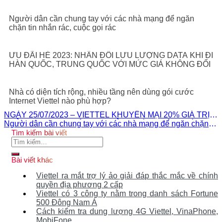
Người dân cần chung tay với các nhà mạng để ngăn
chặn tin nhắn rác, cuộc gọi rác
ƯU ĐÃI HÈ 2023: NHÂN ĐÔI LƯU LƯỢNG DATA KHI ĐI
HÀN QUỐC, TRUNG QUỐC VỚI MỨC GIÁ KHÔNG ĐỔI
Nhà có diện tích rộng, nhiều tầng nên dùng gói cước
Internet Viettel nào phù hợp?
NGÀY 25/07/2023 – VIETTEL KHUYẾN MẠI 20% GIÁ TRỊ
THẺ NẠP CHO THUÊ BAO TRẢ TRƯỚC TRÊN TOÀN
Người dân cần chung tay với các nhà mạng để ngăn chặn
QUỐC
tin nhắn rác, cuộc gọi rác
Tìm kiếm bài viết
Tìm
kiếm:
Bài viết khác
Viettel ra mắt trợ lý ảo giải đáp thắc mắc về chính
quyền địa phương 2 cấp
Viettel có 3 công ty nằm trong danh sách Fortune
500 Đông Nam Á
Cách kiểm tra dung lượng 4G Viettel, VinaPhone,
MobiFone