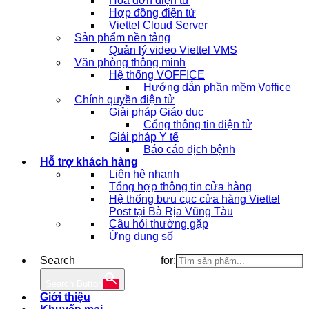
Hóa đơn điện tử
Hợp đồng điện tử
Viettel Cloud Server
Sản phẩm nền tảng
Quản lý video Viettel VMS
Văn phòng thông minh
Hệ thống VOFFICE
Hướng dẫn phần mềm Voffice
Chính quyền điện tử
Giải pháp Giáo dục
Cổng thông tin điện tử
Giải pháp Y tế
Báo cáo dịch bệnh
Hỗ trợ khách hàng
Liên hệ nhanh
Tổng hợp thông tin cửa hàng
Hệ thống bưu cục cửa hàng Viettel
Post tại Bà Rịa Vũng Tàu
Câu hỏi thường gặp
Ứng dụng số
Search for:
Search Button
Giới thiệu