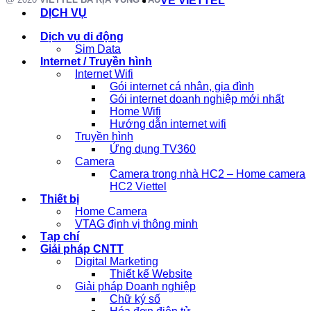
VỀ VIETTEL
DỊCH VỤ
Dịch vụ di động
Sim Data
Internet / Truyền hình
Internet Wifi
Gói internet cá nhân, gia đình
Gói internet doanh nghiệp mới nhất
Home Wifi
Hướng dẫn internet wifi
Truyền hình
Ứng dụng TV360
Camera
Camera trong nhà HC2 – Home camera
HC2 Viettel
Thiết bị
Home Camera
VTAG định vị thông minh
Tạp chí
Giải pháp CNTT
Digital Marketing
Thiết kế Website
Giải pháp Doanh nghiệp
Chữ ký số