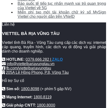
Báo quốc tế tiếp tục nhấn mạnh vai trò quan trọng
của Viettel về 5G
Miễn phí tạo mới tài khoản chữ ký số MySign
Viettel cho người dân trên VNeID
Liên hệ
VIETTEL BÀ RỊA VŨNG TÀU
Viettel tỉnh Bà Rịa - Vũng Tàu cung cấp các dịch vụ: internet
cáp quang, truyền hình, các dịch vụ di động và giải pháp
dành cho doanh nghiệp.
HOTLINE:
0379.666.282 |
ZALO
info@viettelbariavungtau.vn
fb.com/viettelbariavungtau
205A Lê Hồng Phong, P.8, Vũng Tàu
Hỗ trợ Sự cố
Sim số:
1800.8098
(+ phím 5 gặp NV)
Mạng Internet:
1800.8119
Giải pháp CNTT:
1800.8000