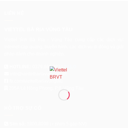
LIÊN HỆ
VIETTEL BÀ RỊA VŨNG TÀU
Viettel tỉnh Bà Rịa - Vũng Tàu cung cấp các dịch vụ:
internet cáp quang, truyền hình, các dịch vụ di động và giải
pháp dành cho doanh nghiệp.
HOTLINE:
0379.666.282 |
ZALO
info@viettelbariavungtau.vn
fb.com/viettelbariavungtau
205A Lê Hồng Phong, P.8, Vũng Tàu
HỖ TRỢ SỰ CỐ
Sim số:
1800.8098
(+ phím 5 gặp NV)