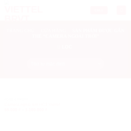
Skip
to
CALL
content
TRANG CHỦ
/
CỬA HÀNG
/
SẢN PHẨM ĐƯỢC GẮN
THẺ “CAMERA NGOÀI TRỜI”
LỌC
HOME CAMERA
Camera ngoài trời HC3 Viettel
55.000
₫
–
1.100.000
₫