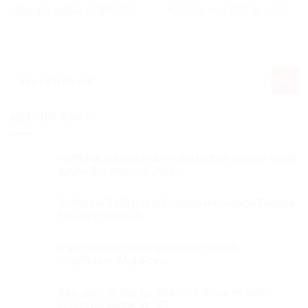
Mua gói online nhận 50% ưu
Khuyến mại 50% giá trị thẻ
đãi từ grab
nạp viettel nhân ngày chuyển
đổi số quốc gia
SEARCH BUT
Search
for:
BÀI VIẾT KHÁC
Viettel ra mắt trợ lý ảo giải đáp thắc mắc về chính
quyền địa phương 2 cấp
Viettel có 3 công ty nằm trong danh sách Fortune
500 Đông Nam Á
Cách kiểm tra dung lượng 4G Viettel,
VinaPhone, MobiFone
Báo quốc tế tiếp tục nhấn mạnh vai trò quan
trọng của Viettel về 5G