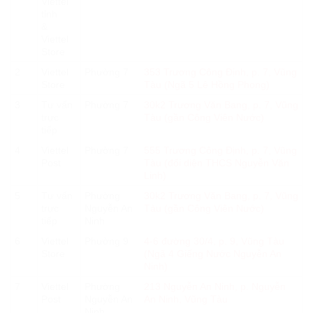
Viettel
tỉnh
&
Viettel
Store
2
Viettel
Phường 7
353 Trương Công Định, p. 7, Vũng
Store
Tàu (Ngã 5 Lê Hồng Phong)
3
Tư vấn
Phường 7
30k2 Trương Văn Bang, p. 7, Vũng
trực
Tàu (gần Công Viên Nước)
tiếp
4
Viettel
Phường 7
555 Trương Công Định, p. 7, Vũng
Post
Tàu (đối diện THCS Nguyễn Văn
Linh)
5
Tư vấn
Phường
30k2 Trương Văn Bang, p. 7, Vũng
trực
Nguyễn An
Tàu (gần Công Viên Nước)
tiếp
Ninh
6
Viettel
Phường 9
4-6 đường 30/4, p. 9, Vũng Tàu
Store
(Ngã 4 Giếng Nước Nguyễn An
Ninh)
7
Viettel
Phường
213 Nguyễn An Ninh, p. Nguyễn
Post
Nguyễn An
An Ninh, Vũng Tàu
Ninh