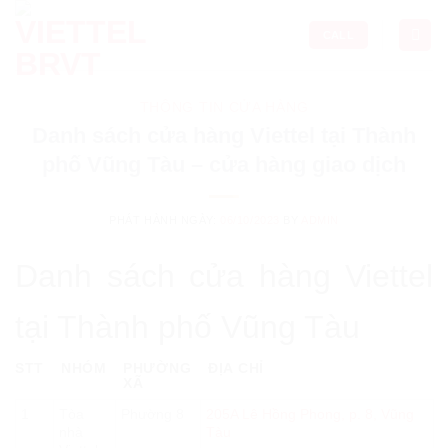
Skip
to
CALL
content
THÔNG TIN CỬA HÀNG
Danh sách cửa hàng Viettel tại Thành
phố Vũng Tàu – cửa hàng giao dịch
PHÁT HÀNH NGÀY:
06/10/2023
BY
ADMIN
Danh sách cửa hàng Viettel
tại Thành phố Vũng Tàu
STT
NHÓM
PHƯỜNG
ĐỊA CHỈ
XÃ
1
Tòa
Phường 8
205A Lê Hồng Phong, p. 8, Vũng
nhà
Tàu