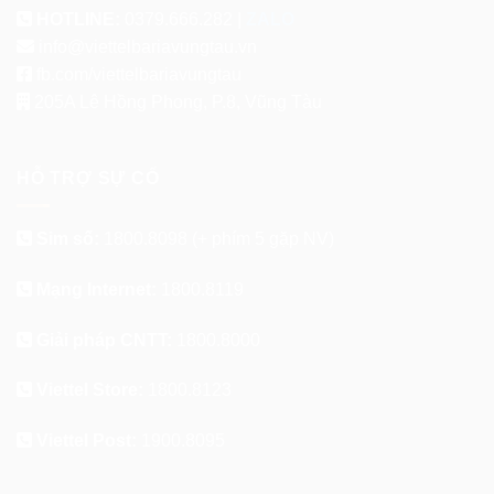
HOTLINE:
0379.666.282 |
ZALO
info@viettelbariavungtau.vn
fb.com/viettelbariavungtau
205A Lê Hồng Phong, P.8, Vũng Tàu
HỖ TRỢ SỰ CỐ
Sim số:
1800.8098
(+ phím 5 gặp NV)
Mạng Internet:
1800.8119
Giải pháp CNTT:
1800.8000
Viettel Store:
1800.8123
Viettel Post:
1900.8095