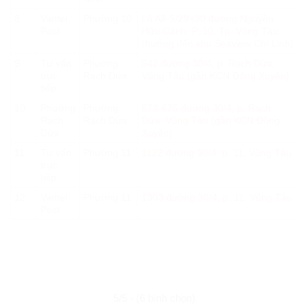
8
Viettel
Phường 10
Lô A8-5/29+30 đường Nguyễn
Post
Hữu Cảnh, P. 10, Tp. Vũng Tàu
(hướng đến khu Seaview Chí Linh)
9
Tư vấn
Phường
542 đường 30/4, p. Rạch Dừa,
trực
Rạch Dừa
Vũng Tàu (gần KCN Đông Xuyên)
tiếp
10
Phường
Phường
673-675 đường 30/4, p. Rạch
Rạch
Rạch Dừa
Dừa, Vũng Tàu (gần KCN Đông
Dừa
Xuyên)
11
Tư vấn
Phường 11
1122 đường 30/4, p. 11, Vũng Tàu
trực
tiếp
12
Viettel
Phường 11
1303 đường 30/4, p. 11, Vũng Tàu
Post
5/5 - (6 bình chọn)