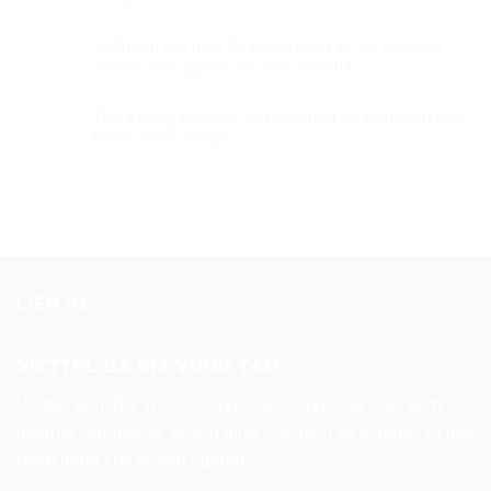
Miễn phí tạo mới tài khoản chữ ký số MySign
Viettel cho người dân trên VNeID
Thủ tướng trao giải Gương mặt trẻ tiêu biểu cho
thanh niên Viettel
LIÊN HỆ
VIETTEL BÀ RỊA VŨNG TÀU
Viettel tỉnh Bà Rịa - Vũng Tàu cung cấp các dịch vụ:
internet cáp quang, truyền hình, các dịch vụ di động và giải
pháp dành cho doanh nghiệp.