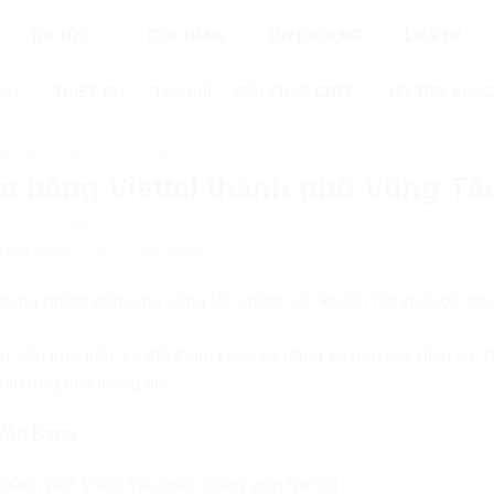
TIN TỨC
CỬA HÀNG
TUYỂN DỤNG
LIÊN HỆ
ÌNH
THIẾT BỊ
TẠP CHÍ
GIẢI PHÁP CNTT
HỖ TRỢ KHÁC
HÔNG TIN CỬA HÀNG
a hàng Viettel thành phố Vũng Tà
HÀNH NGÀY:
08/08/2023
BY
ADMIN
dựng nhằm giúp cho công tác chăm sóc khách hàng được thuậ
ư vấn trực tiếp, có thể tham khảo và đăng ký mới các dịch vụ. 
 đáp ứng mọi thông tin.
 Văn Bang
thành phố Vũng Tàu (gần Công viên Nước)