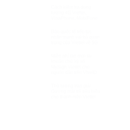
Cách kiểm tra dung
lượng 4G Viettel,
VinaPhone, MobiFone
Báo quốc tế tiếp tục
nhấn mạnh vai trò quan
trọng của Viettel về 5G
Miễn phí tạo mới tài
khoản chữ ký số
MySign Viettel cho
người dân trên VNeID
Thủ tướng trao giải
Gương mặt trẻ tiêu biểu
cho thanh niên Viettel