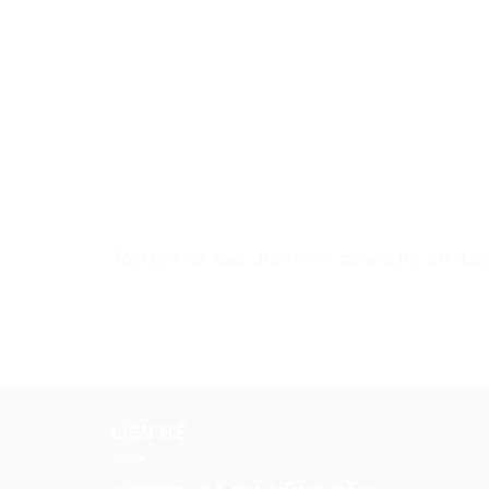
Tóm gọn nữ “đạo chích” nhờ camera lưu trữ đá
Viettel
LIÊN HỆ