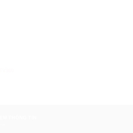
Danh sách cửa hàng Viettel TP Vũng Tàu – cập nhật 
 TV360
EM THÔNG TIN