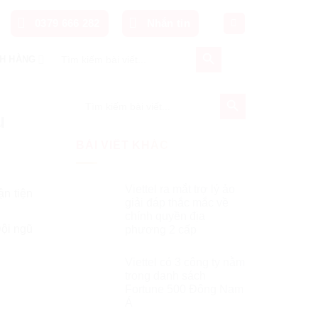
0379 666 282
Nhắn tin
SEARCH BUTTON
Search
H HÀNG
for:
SEARCH BUTTON
Search
for:
u
BÀI VIẾT KHÁC
Viettel ra mắt trợ lý ảo
n tiện
giải đáp thắc mắc về
chính quyền địa
Đội ngũ
phương 2 cấp
Viettel có 3 công ty nằm
trong danh sách
Fortune 500 Đông Nam
Á