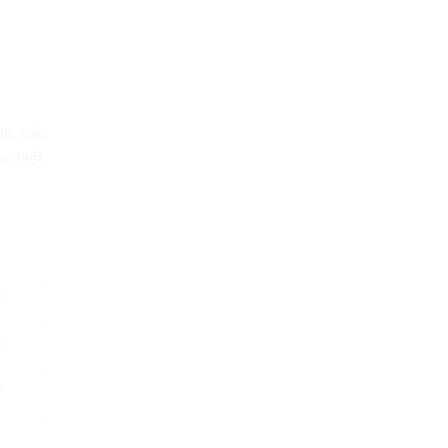
nh, các
c biệt,
9
6
8