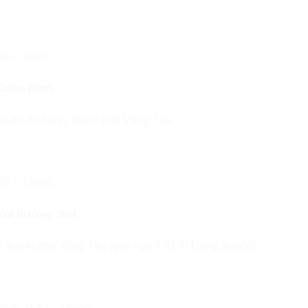
h30 – 18h00
 Công Định
yễn An Ninh, thành phố Vũng Tàu.
h30 – 18h00
Dừa đường 30/4
 thành phố Vũng Tàu (gần ngã 4 KCN Đông Xuyên)