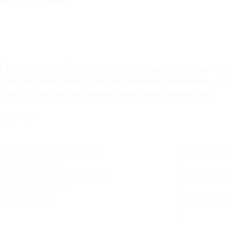
ghỉ): 7h30 – 18h00
rợ các dịch vụ viễn thông như: sim số đẹp, internet, truyền hì
ại sim, đổi esim, 3G/4G, đăng ký ViettelPay, chuyển tiền,… Đặ
el tại các cửa hàng này cũng rất nhanh chóng và thuận tiện.
Vũng Tàu:
ng, p. 8, thành phố Vũng Tàu
0254.6272.99
 Xô Viết Nghệ Tĩnh)
Định, p. 7, thành phố Vũng Tàu
0254.655.968
o Trương Công Định)
nh phố Vũng Tàu
0254.6250.67