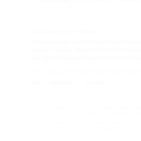
Giờ làm việc:
từ thứ 2 đến thứ 7 (Chủ nhật n
Các dịch vụ viễn thông:
Cửa hàng Viettel thành phố Vũng Tàu chuyên hỗ t
gói cước di động, đăng ký sim chính chủ, làm l
việc đăng ký và nâng cấp các gói cước của Viett
Cửa hàng siêu thị Viettel Store thành phố 
STT
PHƯỜNG
ĐỊA CHỈ
1
Phường 8
số 205A đường Lê Hồng Pho
(ngã 3 Lê Hồng Phong giao
2
Phường 7
số 353 đường Trương Công 
(ngã 5 Lê Hồng Phong gia
3
Phường 9
số 6 đường 30/4, p. 9, thà
(ngã 4 Giếng Nước)