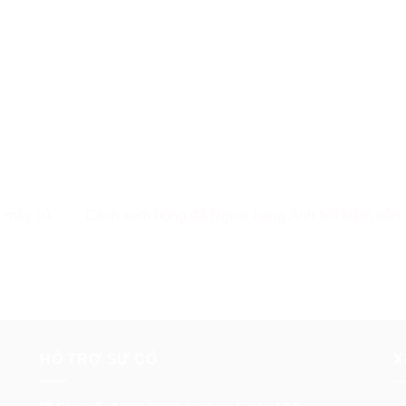
m mây của
Cách xem bóng đá Ngoại hạng Anh tiết kiệm trên
HỖ TRỢ SỰ CỐ
X