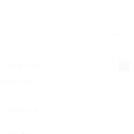
Đăng ký Netflix trên máy tính,
CÔNG TY ASHTON
điện thoại nhanh chóng
FURNITURE – CHI NHÁNH
PHÚ MỸ THÀNH CÔNG TỔ
CHỨC LỄ KHỞI CÔNG TẠI
SEARCH BUT
Search
KCNCS PHÚ MỸ 3
for:
CHUYÊN MỤC
Sự kiện
Chuyển đổi số
Tin Viettel
Công nghệ