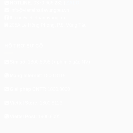
HOTLINE:
0379.666.282 |
ZALO
info@viettelbariavungtau.vn
fb.com/viettelbariavungtau
205A Lê Hồng Phong, P.8, Vũng Tàu
HỖ TRỢ SỰ CỐ
Sim số:
1800.8098
(+ phím 5 gặp NV)
Mạng Internet:
1800.8119
Giải pháp CNTT:
1800.8000
Viettel Store:
1800.8123
Viettel Post:
1900.8095