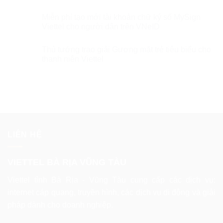
Miễn phí tạo mới tài khoản chữ ký số MySign
Viettel cho người dân trên VNeID
Thủ tướng trao giải Gương mặt trẻ tiêu biểu cho
thanh niên Viettel
LIÊN HỆ
VIETTEL BÀ RỊA VŨNG TÀU
Viettel tỉnh Bà Rịa - Vũng Tàu cung cấp các dịch vụ:
internet cáp quang, truyền hình, các dịch vụ di động và giải
pháp dành cho doanh nghiệp.