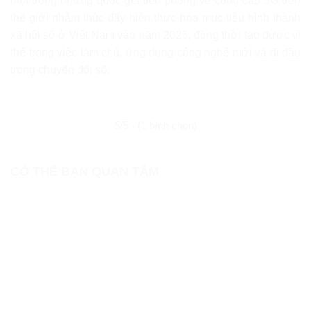
một trong những quốc gia tiên phong về cung cấp 5G trên
thế giới nhằm thúc đẩy hiện thực hóa mục tiêu hình thành
xã hội số ở Việt Nam vào năm 2025, đồng thời tạo được vị
thế trong việc làm chủ, ứng dụng công nghệ mới và đi đầu
trong chuyển đổi số.
5/5 - (1 bình chọn)
CÓ THỂ BẠN QUAN TÂM