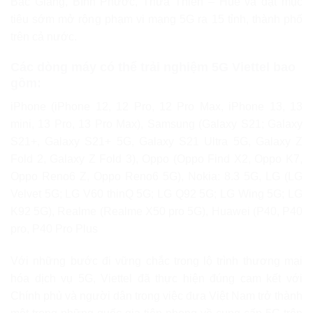
Bắc Giang, Bình Phước, Thừa Thiên – Huế và đặt mục
tiêu sớm mở rộng phạm vi mạng 5G ra 15 tỉnh, thành phố
trên cả nước.
Các dòng máy có thể trải nghiệm 5G Viettel bao
gồm:
iPhone (iPhone 12, 12 Pro, 12 Pro Max, iPhone 13, 13
mini, 13 Pro, 13 Pro Max), Samsung (Galaxy S21; Galaxy
S21+, Galaxy S21+ 5G, Galaxy S21 Ultra 5G, Galaxy Z
Fold 2, Galaxy Z Fold 3), Oppo (Oppo Find X2, Oppo K7,
Oppo Reno6 Z, Oppo Reno6 5G), Nokia: 8.3 5G, LG (LG
Velvet 5G; LG V60 thinQ 5G; LG Q92 5G; LG Wing 5G; LG
K92 5G), Realme (Realme X50 pro 5G), Huawei (P40, P40
pro, P40 Pro Plus
Với những bước đi vững chắc trong lộ trình thương mại
hóa dịch vụ 5G, Viettel đã thực hiện đúng cam kết với
Chính phủ và người dân trong việc đưa Việt Nam trở thành