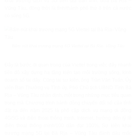
khai trương dịch vụ 5G trên địa bàn tỉnh, đưa Bà Rịa –
Vũng Tàu, đồng thời là tỉnh/thành phố thứ 8 trên cả nước
có sóng 5G.
Bấm nút khai trương mạng 5G Viettel tại Bà Rịa- Vũng Tàu
Đây là bước đi quan trọng của Viettel trong việc đẩy nhanh
tiến độ xây dựng hạ tầng kiến tạo môi trường sống, kinh
doanh số tại đây. Cũng tại sự kiện, ông Trần Văn Tuấn, Ủy
viên Ban Thường vụ Tỉnh ủy, Phó Chủ tịch UBND Tỉnh Bà
Rịa – Vũng Tàu nhận định, một trong những mục tiêu quan
trọng mà Chương trình hành động chuyển đổi số của tỉnh
đặt ra đến năm 2025 là phổ cập dịch vụ mạng di động
4G/5G và điện thoại thông minh, Internet, hướng đến tỷ lệ
điện thoại thông minh/100 dân đạt 100%. Sự kiện khai
trương mạng 5G tại Bà Rịa – Vũng Tàu đánh dấu mốc