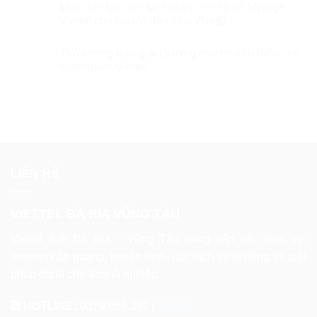
Miễn phí tạo mới tài khoản chữ ký số MySign
Viettel cho người dân trên VNeID
Thủ tướng trao giải Gương mặt trẻ tiêu biểu cho
thanh niên Viettel
LIÊN HỆ
VIETTEL BÀ RỊA VŨNG TÀU
Viettel tỉnh Bà Rịa - Vũng Tàu cung cấp các dịch vụ:
internet cáp quang, truyền hình, các dịch vụ di động và giải
pháp dành cho doanh nghiệp.
HOTLINE:
0379.666.282 |
ZALO