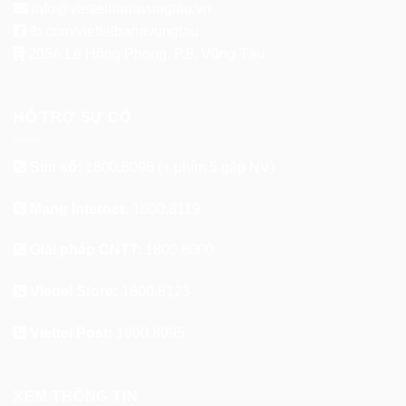
info@viettelbariavungtau.vn
fb.com/viettelbariavungtau
205A Lê Hồng Phong, P.8, Vũng Tàu
HỖ TRỢ SỰ CỐ
Sim số:
1800.8098
(+ phím 5 gặp NV)
Mạng Internet:
1800.8119
Giải pháp CNTT:
1800.8000
Viettel Store:
1800.8123
Viettel Post:
1900.8095
XEM THÔNG TIN