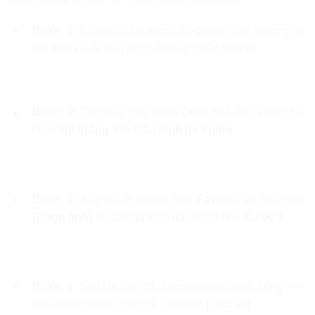
Bước 1:
Chuẩn bị file logo của đơn vị (các trường có
thể thiết kế để phù hợp với nhận diện đơn vị):
Bước 2:
Truy cập vào trang Quản trị Cổng thông tin,
chọn
Hệ thống >>>
Cấu hình hệ thống
Bước 3:
Kéo chuột xuống mục
Favicon
và nhấn nút
[Chọn ảnh]
để upload logo đã chuẩn bị ở
Bước 1
Bước 4:
Sau khi ảnh đã được upload thành công >>>
Kéo xuống dưới trang và nhấn nút
[Lưu lại]