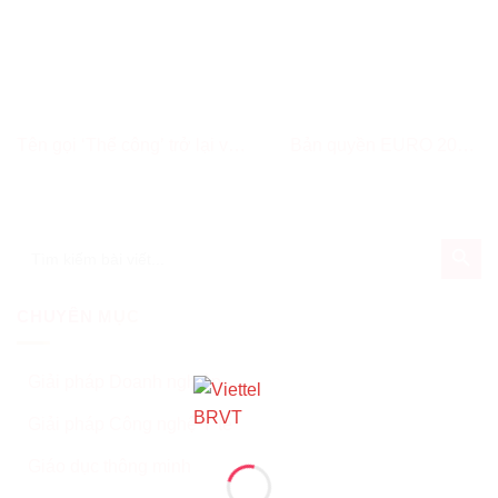
Tên gọi ‘Thể công’ trở lại với
Bản quyền EURO 2024:
CLB Viettel
Cuộc cạnh tranh khốc liệt
của các nhà đài
SEARCH BUT
Search
for:
CHUYÊN MỤC
Giải pháp Doanh nghiệp
Giải pháp Công nghệ Y tế
Giáo dục thông minh