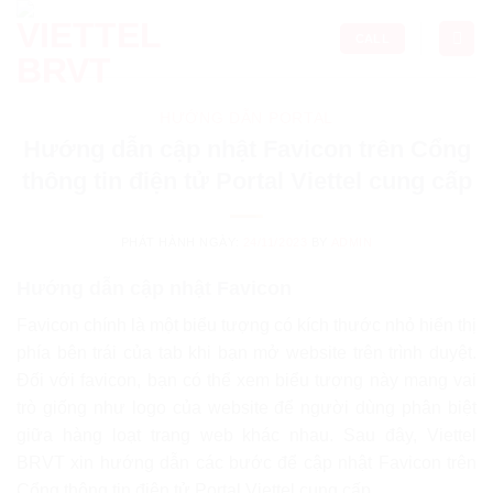
Skip
to
CALL
content
HƯỚNG DẪN PORTAL
Hướng dẫn cập nhật Favicon trên Cổng
thông tin điện tử Portal Viettel cung cấp
PHÁT HÀNH NGÀY:
24/11/2023
BY
ADMIN
Hướng dẫn cập nhật Favicon
Favicon chính là một biểu tượng có kích thước nhỏ hiển thị
phía bên trái của tab khi bạn mở website trên trình duyệt.
Đối với favicon, bạn có thể xem biểu tượng này mang vai
trò giống như logo của website để người dùng phân biệt
giữa hàng loạt trang web khác nhau. Sau đây, Viettel
BRVT xin hướng dẫn các bước để cập nhật Favicon trên
Cổng thông tin điện tử Portal Viettel cung cấp.