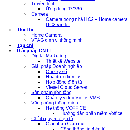
Truyền hình
Ứng dụng TV360
Camera
Camera trong nhà HC2 – Home camera
HC2 Viettel
Thiết bị
Home Camera
VTAG định vị thông minh
Tạp chí
Giải pháp CNTT
Digital Marketing
Thiết kế Website
Giải pháp Doanh nghiệp
Chữ ký số
Hóa đơn điện tử
Hợp đồng điện tử
Viettel Cloud Server
Sản phẩm nền tảng
Quản lý video Viettel VMS
Văn phòng thông minh
Hệ thống VOFFICE
Hướng dẫn phần mềm Voffice
Chính quyền điện tử
Giải pháp Giáo dục
Cổng thông tin điện tử