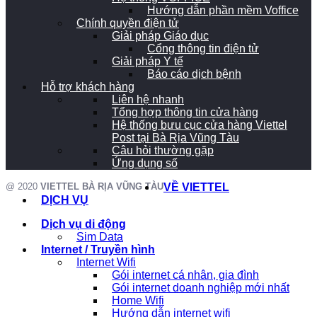
Hướng dẫn phần mềm Voffice
Chính quyền điện tử
Giải pháp Giáo dục
Cổng thông tin điện tử
Giải pháp Y tế
Báo cáo dịch bệnh
Hỗ trợ khách hàng
Liên hệ nhanh
Tổng hợp thông tin cửa hàng
Hệ thống bưu cục cửa hàng Viettel
Post tại Bà Rịa Vũng Tàu
Câu hỏi thường gặp
Ứng dụng số
@ 2020
VIETTEL BÀ RỊA VŨNG TÀU
VỀ VIETTEL
DỊCH VỤ
Dịch vụ di động
Sim Data
Internet / Truyền hình
Internet Wifi
Gói internet cá nhân, gia đình
Gói internet doanh nghiệp mới nhất
Home Wifi
Hướng dẫn internet wifi