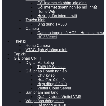
Gói internet cá nhân, gia đình
Gói internet doanh nghiệp mới nhất
Home Wifi
Hướng dẫn internet wifi
Truyền hình
Ứng dụng TV360
Camera
Camera trong nhà HC2 – Home camera
HC2 Viettel
Thiết bị
Home Camera
VTAG định vị thông minh
Tạp chí
Giải pháp CNTT
Digital Marketing
Thiết kế Website
Giải pháp Doanh nghiệp
Chữ ký số
Hóa đơn điện tử
Hợp đồng điện tử
Viettel Cloud Server
Sản phẩm nền tảng
Quản lý video Viettel VMS
Văn phòng thông minh
Hệ thống VOFFICE