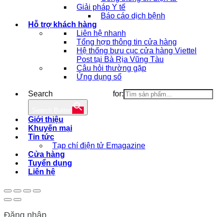
Giải pháp Y tế
Báo cáo dịch bệnh
Hỗ trợ khách hàng
Liên hệ nhanh
Tổng hợp thông tin cửa hàng
Hệ thống bưu cục cửa hàng Viettel
Post tại Bà Rịa Vũng Tàu
Câu hỏi thường gặp
Ứng dụng số
Search for:
Search Button
Giới thiệu
Khuyến mại
Tin tức
Tạp chí điện tử Emagazine
Cửa hàng
Tuyển dụng
Liên hệ
Đăng nhập