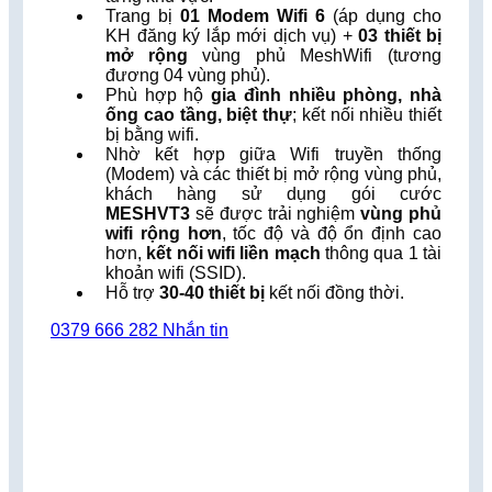
Trang bị
01 Modem Wifi 6
(áp dụng cho
KH đăng ký lắp mới dịch vụ) +
03 thiết bị
mở rộng
vùng phủ MeshWifi (tương
đương 04 vùng phủ).
Phù hợp hộ
gia đình nhiều phòng,
nhà
ống cao tầng, biệt thự
; kết nối nhiều thiết
bị bằng wifi.
Nhờ kết hợp giữa Wifi truyền thống
(Modem) và các thiết bị mở rộng vùng phủ,
khách hàng sử dụng gói cước
MESHVT3
sẽ được trải nghiệm
vùng phủ
wifi rộng hơn
, tốc độ và độ ổn định cao
hơn,
kết nối wifi liền mạch
thông qua 1 tài
khoản wifi (SSID).
Hỗ trợ
30-40 thiết bị
kết nối đồng thời.
0379 666 282
Nhắn tin