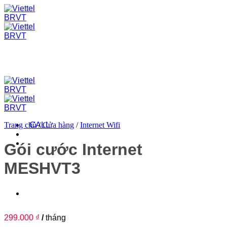
Skip
to
content
Trang chủ
CALL
/
Cửa hàng
/
Internet Wifi
Gói cước Internet
MESHVT3
299.000
₫
/
tháng