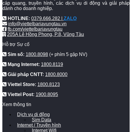
cáp quang, truyền hình, các dịch vụ di động và giải pháp
dành cho doanh nghiệp.
HOTLINE:
0379.666.282 |
ZALO
info@viettelbariavungtau.vn
fb.com/viettelbariavungtau
205A Lê Hồng Phong, P.8, Vũng Tàu
Hỗ trợ Sự cố
Sim số:
1800.8098
(+ phím 5 gặp NV)
Mạng Internet:
1800.8119
Giải pháp CNTT:
1800.8000
Viettel Store:
1800.8123
Viettel Post:
1900.8095
Xem thông tin
Dịch vụ di động
Sim Data
Internet / Truyền hình
Internet Wifi