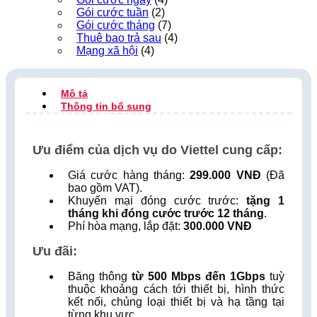
Gói cước tuần
(2)
Gói cước tháng
(7)
Thuê bao trả sau
(4)
Mạng xã hội
(4)
Mô tả
Thông tin bổ sung
Ưu điểm của dịch vụ do Viettel cung cấp:
Giá cước hàng tháng:
299.000 VNĐ
(Đã
bao gồm VAT).
Khuyến mại đóng cước trước:
tặng 1
tháng khi đóng cước trước 12 tháng
.
Phí hòa mạng, lắp đặt:
300.000 VNĐ
Ưu đãi:
Băng thông
từ 500 Mbps đến 1Gbps
tuỳ
thuộc khoảng cách tới thiết bị, hình thức
kết nối, chủng loại thiết bị và hạ tầng tại
từng khu vực.