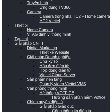
Truyền hình
Ứng dụng TV360
Camera
Camera trong nhà HC2 – Home camera
HC2 Viettel
Thiết bị
Home Camera
VTAG định vị thông minh
Tạp chí
Giải pháp CNTT
Digital Marketing
Thiết kế Website
Giải pháp Doanh nghiệp
Chữ ký số
Hóa đơn điện tử
Hợp đồng điện tử
Viettel Cloud Server
Sản phẩm nền tảng
Quản lý video Viettel VMS
Văn phòng thông minh
Hệ thống VOFFICE
Hướng dẫn phần mềm Voffice
Chính quyền điện tử
Giải pháp Giáo dục
Cổng thông tin điện tử