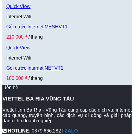
Quick View
Internet Wifi
Gói cước Internet MESHVT1
210.000
₫
/
tháng
Quick View
Internet Wifi
Gói cước Internet NETVT1
180.000
₫
/
tháng
Liên hệ
VIETTEL BÀ RỊA VŨNG TÀU
Viettel tỉnh Bà Rịa - Vũng Tàu cung cấp các dịch vụ: internet
cáp quang, truyền hình, các dịch vụ di động và giải pháp
dành cho doanh nghiệp.
HOTLINE:
0379.666.282 |
ZALO