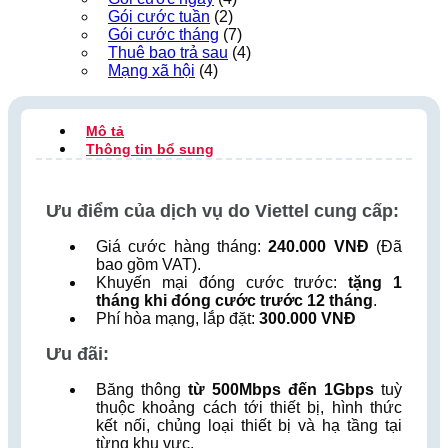
Gói cước tuần
(2)
Gói cước tháng
(7)
Thuê bao trả sau
(4)
Mạng xã hội
(4)
Mô tả
Thông tin bổ sung
Ưu điểm của dịch vụ do Viettel cung cấp:
Giá cước hàng tháng:
240.000 VNĐ
(Đã
bao gồm VAT).
Khuyến mại đóng cước trước:
tặng 1
tháng khi đóng cước trước 12 tháng
.
Phí hòa mạng, lắp đặt:
300.000 VNĐ
Ưu đãi:
Băng thông
từ 500Mbps đến 1Gbps
tuỳ
thuộc khoảng cách tới thiết bị, hình thức
kết nối, chủng loại thiết bị và hạ tầng tại
từng khu vực.