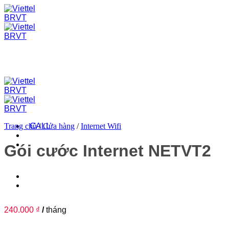
Skip
to
content
Trang chủ
CALL
/
Cửa hàng
/
Internet Wifi
Gói cước Internet NETVT2
240.000
₫
/
tháng