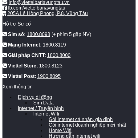
info@viettelbariavungtau.vn
fb.com/viettelbariavungtau
205A Lê Hồng Phong, P.8, Vũng Tàu
Hỗ trợ Sự cố
Sim số:
1800.8098
(+ phím 5 gặp NV)
Mạng Internet:
1800.8119
Giải pháp CNTT:
1800.8000
Viettel Store:
1800.8123
Viettel Post:
1900.8095
Xem thông tin
Dịch vụ di động
Sim Data
Internet / Truyền hình
Internet Wifi
Gói internet cá nhân, gia đình
Gói internet doanh nghiệp mới nhất
Home Wifi
Hướng dẫn internet wifi