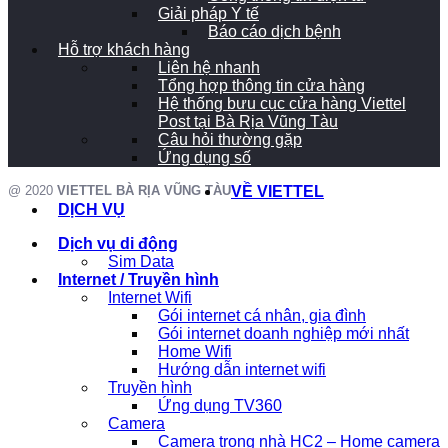
Giải pháp Y tế
Báo cáo dịch bệnh
Hỗ trợ khách hàng
Liên hệ nhanh
Tổng hợp thông tin cửa hàng
Hệ thống bưu cục cửa hàng Viettel
Post tại Bà Rịa Vũng Tàu
Câu hỏi thường gặp
Ứng dụng số
@ 2020
VIETTEL BÀ RỊA VŨNG TÀU
VỀ VIETTEL
DỊCH VỤ
Dịch vụ di động
Sim Data
Internet / Truyền hình
Internet Wifi
Gói internet cá nhân, gia đình
Gói internet doanh nghiệp mới nhất
Home Wifi
Hướng dẫn internet wifi
Truyền hình
Ứng dụng TV360
Camera
Camera trong nhà HC2 – Home camera