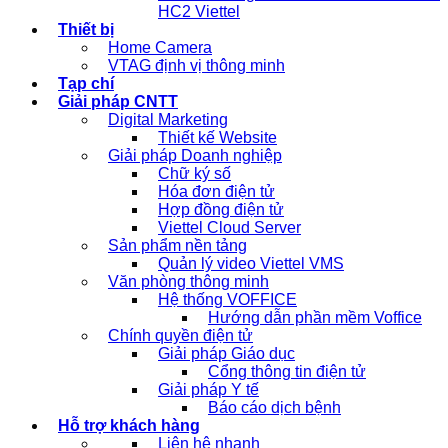
HC2 Viettel
Thiết bị
Home Camera
VTAG định vị thông minh
Tạp chí
Giải pháp CNTT
Digital Marketing
Thiết kế Website
Giải pháp Doanh nghiệp
Chữ ký số
Hóa đơn điện tử
Hợp đồng điện tử
Viettel Cloud Server
Sản phẩm nền tảng
Quản lý video Viettel VMS
Văn phòng thông minh
Hệ thống VOFFICE
Hướng dẫn phần mềm Voffice
Chính quyền điện tử
Giải pháp Giáo dục
Cổng thông tin điện tử
Giải pháp Y tế
Báo cáo dịch bệnh
Hỗ trợ khách hàng
Liên hệ nhanh