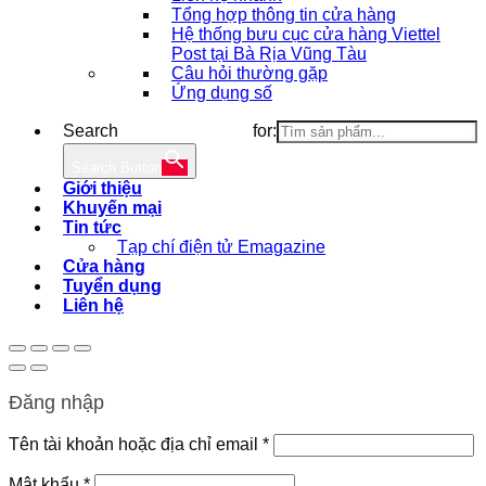
Tổng hợp thông tin cửa hàng
Hệ thống bưu cục cửa hàng Viettel
Post tại Bà Rịa Vũng Tàu
Câu hỏi thường gặp
Ứng dụng số
Search for:
Search Button
Giới thiệu
Khuyến mại
Tin tức
Tạp chí điện tử Emagazine
Cửa hàng
Tuyển dụng
Liên hệ
Đăng nhập
Bắt
Tên tài khoản hoặc địa chỉ email
*
buộc
Bắt
Mật khẩu
*